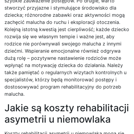
szybkie zauważenie postępów. Po drugie, warto
stworzyć przyjazne i stymulujące środowisko dla
dziecka; różnorodne zabawki oraz aktywności mogą
zachęcić malucha do ruchu i eksploracji otoczenia.
Kolejną istotną kwestią jest cierpliwość; każde dziecko
rozwija się we własnym tempie i ważne jest, aby
rodzice nie porównywali swojego malucha z innymi
dziećmi. Wspieranie emocjonalne również odgrywa
dużą rolę – pozytywne nastawienie rodziców może
wpłynąć na motywację dziecka do działania. Należy
także pamiętać o regularnych wizytach kontrolnych u
specjalistów, którzy będą monitorować postępy i
dostosowywać program rehabilitacyjny do potrzeb
malucha.
Jakie są koszty rehabilitacji
asymetrii u niemowlaka
Koszty rehabilitacji asymetrii u niemowlaka mogą się