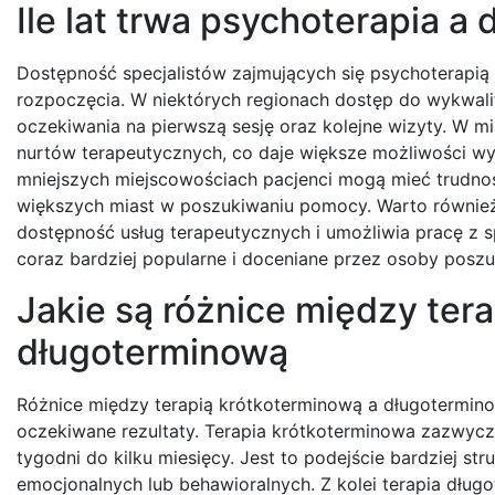
Ile lat trwa psychoterapia a
Dostępność specjalistów zajmujących się psychoterapią 
rozpoczęcia. W niektórych regionach dostęp do wykwal
oczekiwania na pierwszą sesję oraz kolejne wizyty. W m
nurtów terapeutycznych, co daje większe możliwości wyb
mniejszych miejscowościach pacjenci mogą mieć trudn
większych miast w poszukiwaniu pomocy. Warto również z
dostępność usług terapeutycznych i umożliwia pracę z spe
coraz bardziej popularne i doceniane przez osoby posz
Jakie są różnice między ter
długoterminową
Różnice między terapią krótkoterminową a długotermino
oczekiwane rezultaty. Terapia krótkoterminowa zazwycza
tygodni do kilku miesięcy. Jest to podejście bardziej s
emocjonalnych lub behawioralnych. Z kolei terapia dług