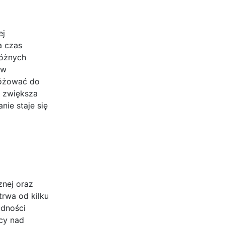
ej
a czas
różnych
 w
różować do
o zwiększa
nie staje się
znej oraz
trwa od kilku
udności
acy nad