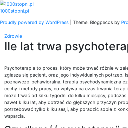
Skip
to
1000stopni.pl
content
Proudly powered by WordPress
|
Theme: Blogpecos by
Pr
Zdrowie
Ile lat trwa psychotera
Psychoterapia to proces, który może trwać różnie w zale
zgłasza się pacjent, oraz jego indywidualnych potrzeb. Is
poznawczo-behawioralna, terapia psychodynamiczna czy
cechy i metody pracy, co wpływa na czas trwania terapii
może trwać od kilku tygodni do kilku miesięcy, podcz
nawet kilku lat, aby dotrzeć do głębszych przyczyn pr
potrzebować tylko kilku sesji, aby poradzić sobie z 
wsparcia.