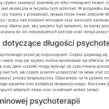
gą często zauważyć poprawę po kilku miesiącach terapii, 
ra jest skuteczna w leczeniu tych schorzeń. W przypadku ba
czy traumy z przeszłości, terapia może trwać znacznie dł
alizy i pracy nad trudnymi emocjami oraz wzorcami zachow
łonny. Ważne jest, aby pacjenci byli świadomi, że każdy p
stosowana do ich indywidualnych potrzeb oraz tempa pracy 
a dotyczące długości psychote
choterapii przed jej rozpoczęciem. Często pojawiają się 
ch celów oraz jak szybko można spodziewać się efektów. In
ta oraz jakie czynniki mogą wpłynąć na czas trwania proce
 nad tym, jak często powinni uczęszczać na sesje oraz czy
pieszyć proces terapeutyczny. Odpowiedzi na te pytania m
dego pacjenta oraz podejścia terapeutycznego. Kluczowe j
czących własnych obaw oraz oczekiwań wobec terapii.
rminowej psychoterapii