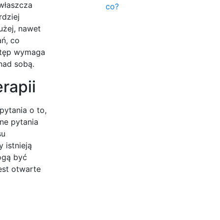
zwłaszcza
co?
rdziej
użej, nawet
ań, co
ostęp wymaga
nad sobą.
rapii
pytania o to,
ne pytania
su
 istnieją
ogą być
est otwarte