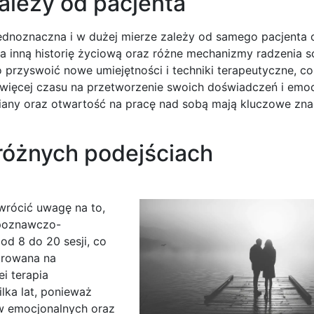
ależy od pacjenta
jednoznaczna i w dużej mierze zależy od samego pacjenta 
 inną historię życiową oraz różne mechanizmy radzenia s
 przyswoić nowe umiejętności i techniki terapeutyczne, c
 więcej czasu na przetworzenie swoich doświadczeń i emoc
miany oraz otwartość na pracę nad sobą mają kluczowe zna
 różnych podejściach
wrócić uwagę na to,
 poznawczo-
d 8 do 20 sesji, co
trowana na
i terapia
lka lat, ponieważ
w emocjonalnych oraz