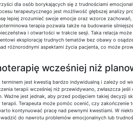
zyści dla osób borykających się z trudnościami emocjonal
ocesu terapeutycznego jest możliwość głębszej analizy p
ansę lepiej zrozumieć swoje emocje oraz wzorce zachowań,
oterminowa terapia pozwala także na budowanie silniejszej
eczeństwa i otwartości w trakcie sesji. Taka relacja może
jentowi eksplorację trudnych tematów bez obawy o osądze
nad różnorodnymi aspektami życia pacjenta, co może pro
oterapię wcześniej niż plan
terminem jest kwestią bardzo indywidualną i zależy od wi
enia terapii wcześniej niż przewidywano, zwłaszcza jeśli 
m. Ważne jest jednak, aby przed podjęciem takiej decyzji 
 terapii. Terapeuta może pomóc ocenić, czy zakończenie te
arto kontynuować pracę nad pewnymi kwestiami. W niekt
owadzić do nawrotu problemów emocjonalnych lub trudnoś