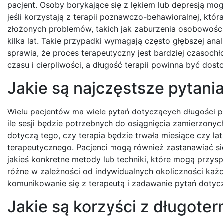
pacjent. Osoby borykające się z lękiem lub depresją mo
jeśli korzystają z terapii poznawczo-behawioralnej, któ
złożonych problemów, takich jak zaburzenia osobowości 
kilka lat. Takie przypadki wymagają często głębszej an
sprawia, że proces terapeutyczny jest bardziej czasoch
czasu i cierpliwości, a długość terapii powinna być do
Jakie są najczęstsze pytani
Wielu pacjentów ma wiele pytań dotyczących długości psy
ile sesji będzie potrzebnych do osiągnięcia zamierzony
dotyczą tego, czy terapia będzie trwała miesiące czy la
terapeutycznego. Pacjenci mogą również zastanawiać się
jakieś konkretne metody lub techniki, które mogą przys
różne w zależności od indywidualnych okoliczności każ
komunikowanie się z terapeutą i zadawanie pytań doty
Jakie są korzyści z długote