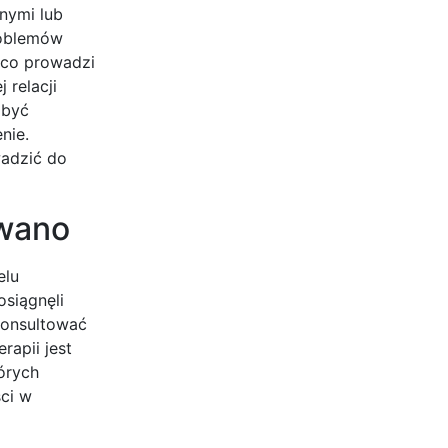
nymi lub
roblemów
 co prowadzi
 relacji
 być
nie.
wadzić do
owano
elu
osiągnęli
skonsultować
rapii jest
órych
ci w