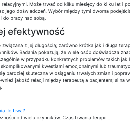
elacyjnymi. Może trwać od kilku miesięcy do kilku lat i p
raz jego doświadczeń. Wybór między tymi dwoma podejści
i do pracy nad sobą.
jej efektywność
związana z jej długością; zarówno krótka jak i długa ter
zynników. Badania pokazują, że wiele osób doświadcza zna
czególnie w przypadku konkretnych problemów takich jak 
ej skomplikowanymi kwestiami emocjonalnymi lub traumaty
ę bardziej skuteczna w osiąganiu trwałych zmian i popraw
wnież jakość relacji między terapeutą a pacjentem; silna 
.
ia ile trwa?
eżności od wielu czynników. Czas trwania terapii…