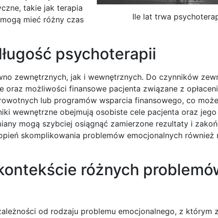
czne, takie jak terapia
Ile lat trwa psychotera
ż mogą mieć różny czas
długość psychoterapii
wno zewnętrznych, jak i wewnętrznych. Do czynników zew
e oraz możliwości finansowe pacjenta związane z opłaceni
drowotnych lub programów wsparcia finansowego, co moż
zynniki wewnętrzne obejmują osobiste cele pacjenta oraz je
any mogą szybciej osiągnąć zamierzone rezultaty i zakoń
topień skomplikowania problemów emocjonalnych również 
w kontekście różnych problemó
 zależności od rodzaju problemu emocjonalnego, z którym 