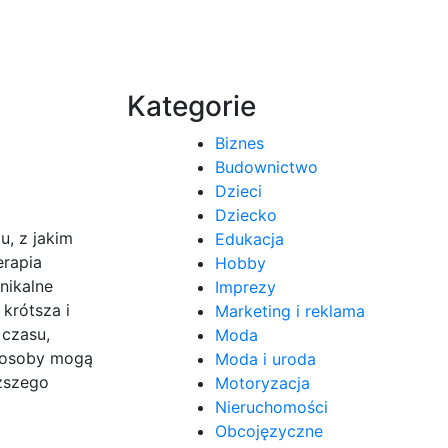
Kategorie
Biznes
Budownictwo
Dzieci
Dziecko
u, z jakim
Edukacja
erapia
Hobby
nikalne
Imprezy
krótsza i
Marketing i reklama
 czasu,
Moda
e osoby mogą
Moda i uroda
ższego
Motoryzacja
Nieruchomości
Obcojęzyczne