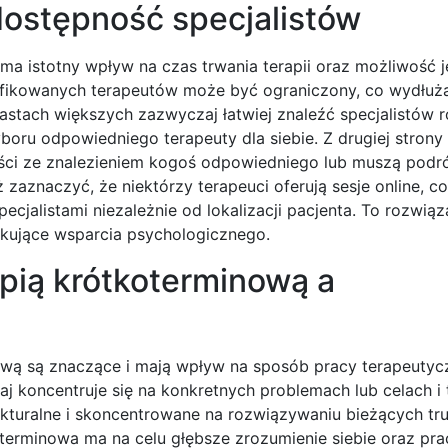
 dostępność specjalistów
ma istotny wpływ na czas trwania terapii oraz możliwość j
ifikowanych terapeutów może być ograniczony, co wydłuż
iastach większych zazwyczaj łatwiej znaleźć specjalistów 
oru odpowiedniego terapeuty dla siebie. Z drugiej strony
ości ze znalezieniem kogoś odpowiedniego lub muszą pod
aznaczyć, że niektórzy terapeuci oferują sesje online, c
cjalistami niezależnie od lokalizacji pacjenta. To rozwiąza
ukujące wsparcia psychologicznego.
apią krótkoterminową a
wą są znaczące i mają wpływ na sposób pracy terapeutyc
j koncentruje się na konkretnych problemach lub celach i 
trukturalne i skoncentrowane na rozwiązywaniu bieżących tr
oterminowa ma na celu głębsze zrozumienie siebie oraz pr