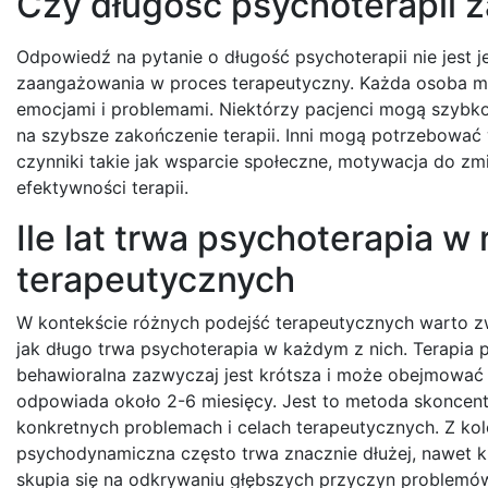
Czy długość psychoterapii z
Odpowiedź na pytanie o długość psychoterapii nie jest 
zaangażowania w proces terapeutyczny. Każda osoba ma
emocjami i problemami. Niektórzy pacjenci mogą szybko
na szybsze zakończenie terapii. Inni mogą potrzebować
czynniki takie jak wsparcie społeczne, motywacja do z
efektywności terapii.
Ile lat trwa psychoterapia w
terapeutycznych
W kontekście różnych podejść terapeutycznych warto z
jak długo trwa psychoterapia w każdym z nich. Terapia
behawioralna zazwyczaj jest krótsza i może obejmować o
odpowiada około 2-6 miesięcy. Jest to metoda skoncen
konkretnych problemach i celach terapeutycznych. Z kole
psychodynamiczna często trwa znacznie dłużej, nawet ki
skupia się na odkrywaniu głębszych przyczyn problemó