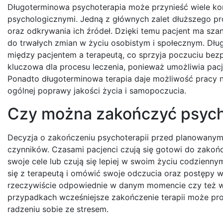
Długoterminowa psychoterapia może przynieść wiele kor
psychologicznymi. Jedną z głównych zalet dłuższego pr
oraz odkrywania ich źródeł. Dzięki temu pacjent ma sz
do trwałych zmian w życiu osobistym i społecznym. Dług
między pacjentem a terapeutą, co sprzyja poczuciu bezpi
kluczowa dla procesu leczenia, ponieważ umożliwia pac
Ponadto długoterminowa terapia daje możliwość pracy 
ogólnej poprawy jakości życia i samopoczucia.
Czy można zakończyć psych
Decyzja o zakończeniu psychoterapii przed planowanym 
czynników. Czasami pacjenci czują się gotowi do zakończ
swoje cele lub czują się lepiej w swoim życiu codzienny
się z terapeutą i omówić swoje odczucia oraz postępy w
rzeczywiście odpowiednie w danym momencie czy też w
przypadkach wcześniejsze zakończenie terapii może pr
radzeniu sobie ze stresem.