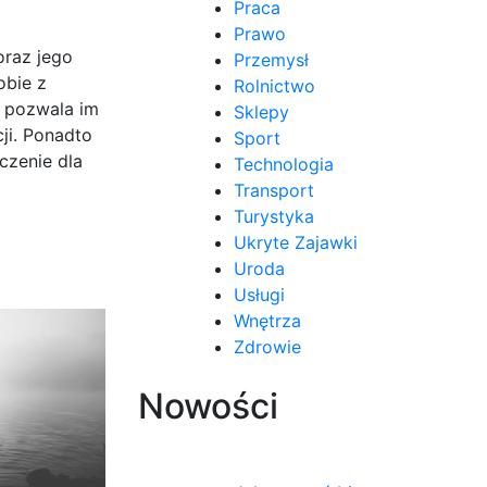
Praca
Prawo
oraz jego
Przemysł
obie z
Rolnictwo
o pozwala im
Sklepy
ji. Ponadto
Sport
czenie dla
Technologia
Transport
Turystyka
Ukryte Zajawki
Uroda
Usługi
Wnętrza
Zdrowie
Nowości