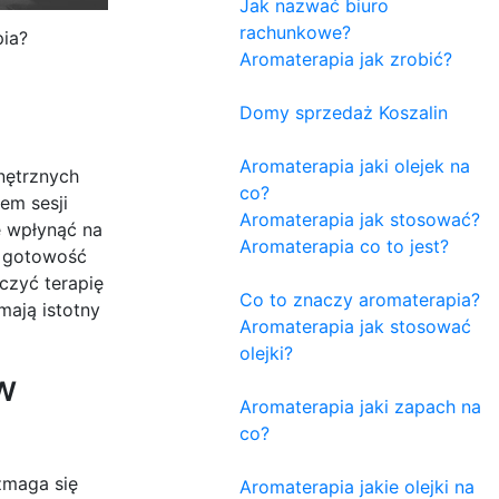
Jak nazwać biuro
rachunkowe?
pia?
Aromaterapia jak zrobić?
Domy sprzedaż Koszalin
Aromaterapia jaki olejek na
nętrznych
co?
em sesji
Aromaterapia jak stosować?
e wpłynąć na
Aromaterapia co to jest?
go gotowość
czyć terapię
Co to znaczy aromaterapia?
mają istotny
Aromaterapia jak stosować
olejki?
w
Aromaterapia jaki zapach na
co?
zmaga się
Aromaterapia jakie olejki na