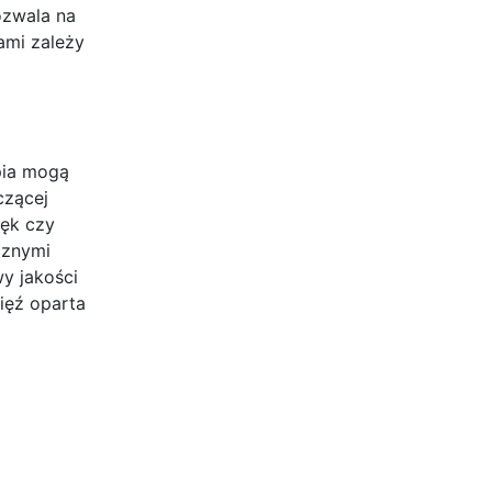
ozwala na
ami zależy
apia mogą
czącej
lęk czy
cznymi
y jakości
więź oparta