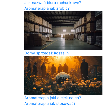
Jak nazwać biuro rachunkowe?
Aromaterapia jak zrobić?
Domy sprzedaż Koszalin
Aromaterapia jaki olejek na co?
Aromaterapia jak stosować?