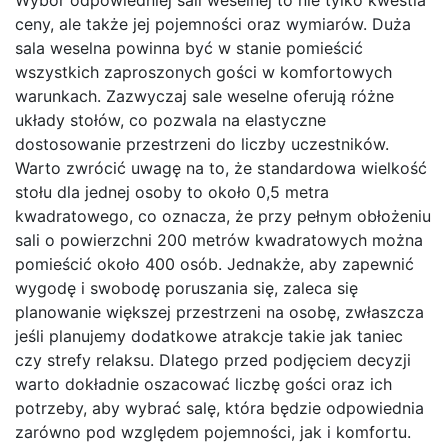
Wybór odpowiedniej sali weselnej to nie tylko kwestia
ceny, ale także jej pojemności oraz wymiarów. Duża
sala weselna powinna być w stanie pomieścić
wszystkich zaproszonych gości w komfortowych
warunkach. Zazwyczaj sale weselne oferują różne
układy stołów, co pozwala na elastyczne
dostosowanie przestrzeni do liczby uczestników.
Warto zwrócić uwagę na to, że standardowa wielkość
stołu dla jednej osoby to około 0,5 metra
kwadratowego, co oznacza, że przy pełnym obłożeniu
sali o powierzchni 200 metrów kwadratowych można
pomieścić około 400 osób. Jednakże, aby zapewnić
wygodę i swobodę poruszania się, zaleca się
planowanie większej przestrzeni na osobę, zwłaszcza
jeśli planujemy dodatkowe atrakcje takie jak taniec
czy strefy relaksu. Dlatego przed podjęciem decyzji
warto dokładnie oszacować liczbę gości oraz ich
potrzeby, aby wybrać salę, która będzie odpowiednia
zarówno pod względem pojemności, jak i komfortu.