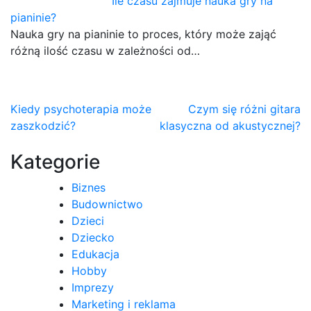
Ile czasu zajmuje nauka gry na
pianinie?
Nauka gry na pianinie to proces, który może zająć
różną ilość czasu w zależności od…
Nawigacja
Kiedy psychoterapia może
Czym się różni gitara
zaszkodzić?
klasyczna od akustycznej?
wpisu
Kategorie
Biznes
Budownictwo
Dzieci
Dziecko
Edukacja
Hobby
Imprezy
Marketing i reklama