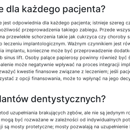
e dla każdego pacjenta?
jest odpowiednia dla każdego pacjenta; istnieje szereg 
możliwość przeprowadzenia takiego zabiegu. Przede wszy
 na przewlekłe schorzenia takie jak cukrzyca czy choroby
leczeniu implantologicznym. Ważnym czynnikiem jest rów
arcia implantu, konieczne może być przeprowadzenie dodat
ub sinus lift. Osoby palące papierosy powinny również by
alenie może negatywnie wpływać na proces integracji impl
zważyć kwestie finansowe związane z leczeniem; jeśli pacj
ystać z opcji finansowania, może to wpłynąć na jego decy
plantów dentystycznych?
etod uzupełniania brakujących zębów, ale nie są jedynym 
óre mogą być rozważane w zależności od indywidualnych po
cji są mosty protetyczne; mosty pozwalają na uzupełnienie