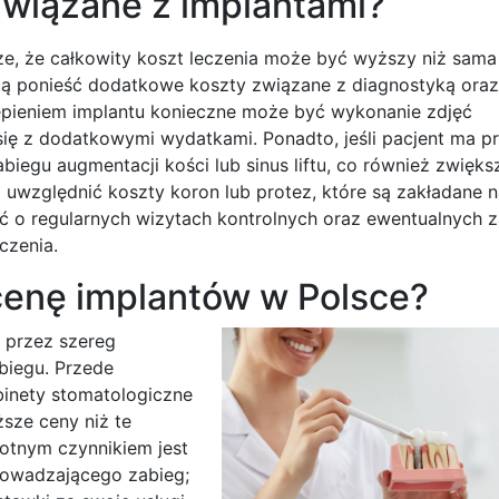
związane z implantami?
e, że całkowity koszt leczenia może być wyższy niż sama
zą ponieść dodatkowe koszty związane z diagnostyką oraz
pieniem implantu konieczne może być wykonanie zdjęć
się z dodatkowymi wydatkami. Ponadto, jeśli pacjent ma p
iegu augmentacji kości lub sinus liftu, co również zwięks
 uwzględnić koszty koron lub protez, które są zakładane n
ć o regularnych wizytach kontrolnych oraz ewentualnych 
czenia.
 cenę implantów w Polsce?
 przez szereg
biegu. Przede
binety stomatologiczne
sze ceny niż te
otnym czynnikiem jest
prowadzającego zabieg;