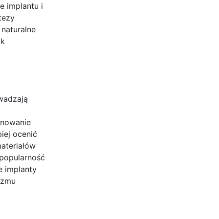
e implantu i
tezy
 naturalne
ak
owadzają
anowanie
iej ocenić
materiałów
 popularność
e implanty
izmu