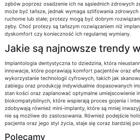
zębów poprzez osadzenie ich na sąsiednich zdrowych zęb
może być tańsze, jednak wymaga szlifowania zdrowych 
ruchome lub stałe; protezy mogą być dobrym rozwiązanie
zęby. Choć protezy są tańszym rozwiązaniem niż implan
dyskomfort czy konieczność ich regularnej wymiany.
Jakie są najnowsze trendy w
Implantologia dentystyczna to dziedzina, która nieustan
innowacje, które poprawiają komfort pacjentów oraz e
wykorzystanie technologii cyfrowych, takich jak skano
zabiegu oraz produkcję indywidualnie dopasowanych imp
stan kości oraz zaplanować optymalne umiejscowienie im
biokompatybilnych, które wspierają proces gojenia i inte
zdobywają również mini-implanty, które są mniej inwaz
nie są możliwe do zastosowania. Również podejście holi
pacjenta oraz jego styl życia, staje się coraz bardziej
Polecamy