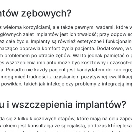
lantów zębowych?
z wieloma korzyściami, ale także pewnymi wadami, które 
głównych zalet implantów jest ich trwałość; przy odpowied
ez całe życie. Implanty są również estetyczne i funkcjonaln
o znacząco poprawia komfort życia pacjenta. Dodatkowo, w
stym problemem po utracie zębów. Warto jednak pamiętać o
es wszczepienia implantu może być kosztowny i czasochł
ia. Ponadto nie każdy pacjent jest kandydatem do zabiegu
mogą mieć trudności z uzyskaniem pozytywnej kwalifikacji
owikłań, takich jak infekcje czy problemy z integracją im
u i wszczepienia implantów?
a się z kilku kluczowych etapów, które mają na celu zape
okiem jest konsultacja ze specjalistą, podczas której leka