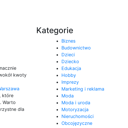
Kategorie
Biznes
Budownictwo
Dzieci
Dziecko
znacznie
Edukacja
 wokół kwoty
Hobby
Imprezy
Warszawa
Marketing i reklama
 które
Moda
m. Warto
Moda i uroda
rzystne dla
Motoryzacja
Nieruchomości
Obcojęzyczne