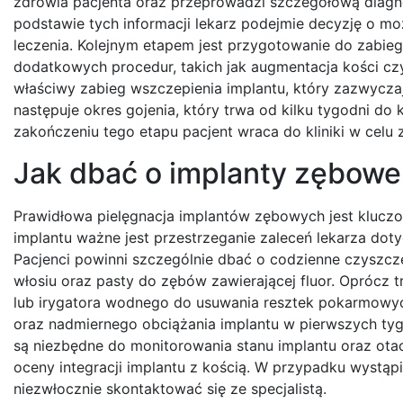
zdrowia pacjenta oraz przeprowadzi szczegółową diagn
podstawie tych informacji lekarz podejmie decyzję o m
leczenia. Kolejnym etapem jest przygotowanie do zabi
dodatkowych procedur, takich jak augmentacja kości cz
właściwy zabieg wszczepienia implantu, który zazwycza
następuje okres gojenia, który trwa od kilku tygodni do k
zakończeniu tego etapu pacjent wraca do kliniki w celu 
Jak dbać o implanty zębowe
Prawidłowa pielęgnacja implantów zębowych jest kluczo
implantu ważne jest przestrzeganie zaleceń lekarza doty
Pacjenci powinni szczególnie dbać o codzienne czyszcz
włosiu oraz pasty do zębów zawierającej fluor. Oprócz 
lub irygatora wodnego do usuwania resztek pokarmowyc
oraz nadmiernego obciążania implantu w pierwszych tyg
są niezbędne do monitorowania stanu implantu oraz ota
oceny integracji implantu z kością. W przypadku wystąpi
niezwłocznie skontaktować się ze specjalistą.