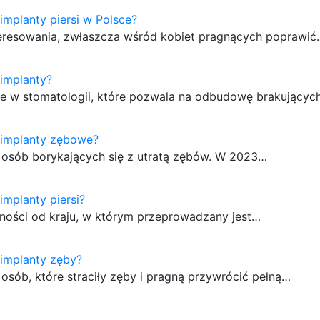
 implanty piersi w Polsce?
interesowania, zwłaszcza wśród kobiet pragnących poprawi
 implanty?
nie w stomatologii, które pozwala na odbudowę brakujący
ą implanty zębowe?
 osób borykających się z utratą zębów. W 2023…
 implanty piersi?
żności od kraju, w którym przeprowadzany jest…
ą implanty zęby?
osób, które straciły zęby i pragną przywrócić pełną…