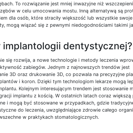
ach. To rozwiązanie jest mniej inwazyjne niż wszczepieni
zębów w celu umocowania mostu. Inną alternatywą są pro
m dla osób, które straciły większość lub wszystkie swoje
ty, mogą wiązać się z pewnymi niedogodnościami takimi j
 implantologii dentystycznej?
nie się rozwija, a nowe technologie i metody leczenia wpr
fektywność zabiegów. Jednym z najnowszych trendów jest
wanie 3D oraz drukowanie 3D, co pozwala na precyzyjne pl
lantów i koron. Dzięki tym technologiom lekarze mogą lep
plantu. Kolejnym interesującym trendem jest stosowanie 
gracji implantu z kością. W ostatnich latach coraz większą
yjne i mogą być stosowane w przypadkach, gdzie tradycyjn
styczne do leczenia, uwzględniające zdrowie całego organ
 powszechne w praktykach stomatologicznych.