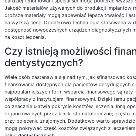
bardziej renomowani specjaliści mogą pobierać wyższe s
Jakość materiałów używanych do produkcji implantów r
droższe materiały mogą zapewniać lepszą trwałość i est
na wyższą cenę. Dodatkowo technologia stosowana w da
dostępność nowoczesnych urządzeń diagnostycznych m
na koszt leczenia.
Czy istnieją możliwości fin
dentystycznych?
Wiele osób zastanawia się nad tym, jak sfinansować kosz
finansowania dostępnych dla pacjentów decydujących s
najpopularniejszych form wsparcia finansowego są raty 
współpracy z instytucjami finansowymi. Dzięki temu pac
co znacznie ułatwia pokrycie kosztów leczenia. Inną opc
organizowanych przez kliniki stomatologiczne; często m
przy poleceniu znajomych. Dodatkowo warto sprawdzić 
mogą pokrywać część kosztów związanych z leczeniem 
usług dentystycznych.