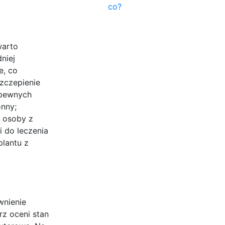
co?
warto
niej
e, co
szczepienie
 pewnych
onny;
; osoby z
 do leczenia
plantu z
wnienie
rz oceni stan