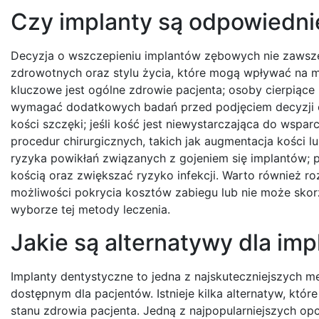
Czy implanty są odpowiedni
Decyzja o wszczepieniu implantów zębowych nie zawsze 
zdrowotnych oraz stylu życia, które mogą wpływać na 
kluczowe jest ogólne zdrowie pacjenta; osoby cierpiące
wymagać dodatkowych badań przed podjęciem decyzji o 
kości szczęki; jeśli kość jest niewystarczająca do wsp
procedur chirurgicznych, takich jak augmentacja kości l
ryzyka powikłań związanych z gojeniem się implantów; p
kością oraz zwiększać ryzyko infekcji. Warto również ro
możliwości pokrycia kosztów zabiegu lub nie może skorz
wyborze tej metody leczenia.
Jakie są alternatywy dla im
Implanty dentystyczne to jedna z najskuteczniejszych m
dostępnym dla pacjentów. Istnieje kilka alternatyw, kt
stanu zdrowia pacjenta. Jedną z najpopularniejszych op