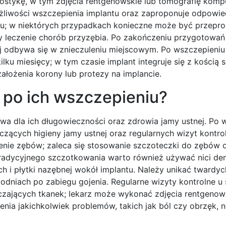
ostykę, w tym zdjęcia rentgenowskie lub tomografię komp
ożliwości wszczepienia implantu oraz zaproponuje odpowi
egu; w niektórych przypadkach konieczne może być przepr
y leczenie chorób przyzębia. Po zakończeniu przygotowań
j odbywa się w znieczuleniu miejscowym. Po wszczepieniu
ilku miesięcy; w tym czasie implant integruje się z kością 
założenia korony lub protezy na implancie.
 po ich wszczepieniu?
wa dla ich długowieczności oraz zdrowia jamy ustnej. Po 
czących higieny jamy ustnej oraz regularnych wizyt kontro
enie zębów; zaleca się stosowanie szczoteczki do zębów 
tradycyjnego szczotkowania warto również używać nici de
h i płytki nazębnej wokół implantu. Należy unikać tward
odniach po zabiegu gojenia. Regularne wizyty kontrolne u
czających tkanek; lekarz może wykonać zdjęcia rentgenow
enia jakichkolwiek problemów, takich jak ból czy obrzęk, 