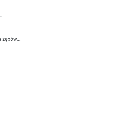
ć…
ch zębów.…