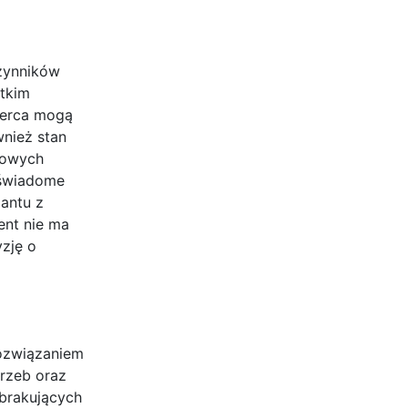
czynników
stkim
 serca mogą
nież stan
kowych
ć świadome
antu z
ent nie ma
zję o
rozwiązaniem
trzeb oraz
 brakujących