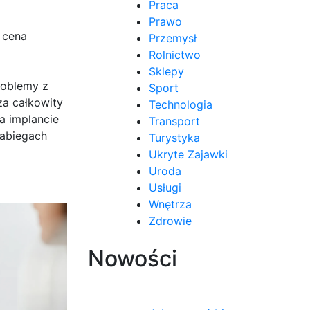
Praca
Prawo
 cena
Przemysł
Rolnictwo
Sklepy
roblemy z
Sport
za całkowity
Technologia
a implancie
Transport
zabiegach
Turystyka
Ukryte Zajawki
Uroda
Usługi
Wnętrza
Zdrowie
Nowości