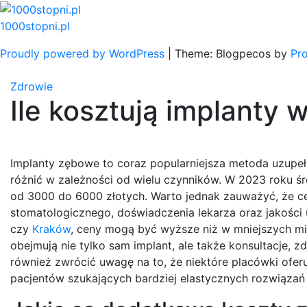
Skip
to
1000stopni.pl
content
Proudly powered by WordPress
|
Theme: Blogpecos by
Pr
Zdrowie
Ile kosztują implanty 
Implanty zębowe to coraz popularniejsza metoda uzupełn
różnić w zależności od wielu czynników. W 2023 roku ś
od 3000 do 6000 złotych. Warto jednak zauważyć, że ce
stomatologicznego, doświadczenia lekarza oraz jakości
czy
Kraków
, ceny mogą być wyższe niż w mniejszych mie
obejmują nie tylko sam implant, ale także konsultacje, 
również zwrócić uwagę na to, że niektóre placówki oferu
pacjentów szukających bardziej elastycznych rozwiązań