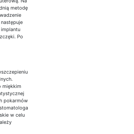
uterową. Na
ednią metodę
owadzenie
 następuje
 implantu
szczęki. Po
wszczepieniu
lnych.
o miękkim
ntystycznej
ych pokarmów
 stomatologa
skie w celu
należy