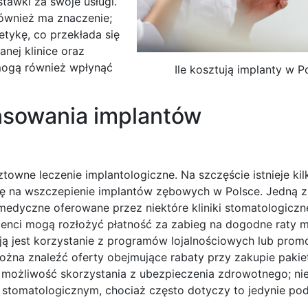
tawki za swoje usługi.
ównież ma znaczenie;
etykę, co przekłada się
nej klinice oraz
ogą również wpłynąć
Ile kosztują implanty w P
ansowania implantów
towne leczenie implantologiczne. Na szczęście istnieje kil
ię na wszczepienie implantów zębowych w Polsce. Jedną z
medyczne oferowane przez niektóre kliniki stomatologicz
jenci mogą rozłożyć płatność za zabieg na dogodne raty m
ją jest korzystanie z programów lojalnościowych lub promo
ożna znaleźć oferty obejmujące rabaty przy zakupie pakiet
możliwość skorzystania z ubezpieczenia zdrowotnego; nie
stomatologicznym, chociaż często dotyczy to jedynie p