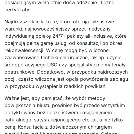
posiadającym wieloletnie doświadczenie i liczne
certyfikaty.
Najdroższe kliniki to te, które oferują luksusowe
warunki, najnowocześniejszy sprzęt medyczny,
indywidualną opiekę 24/7 i pakiety all-inclusive, które
obejmują pełną gamę usług, od konsultacji po okres
rekonwalescencji. W cenę mogą być wliczone
zaawansowane techniki chirurgiczne, jak np. użycie
śródoperacyjnego USG czy specjalistyczne materiały
opatrunkowe. Dodatkowo, w przypadku najdroższych
opcji, często wliczona jest opcja powtórzenia zabiegu
w przypadku wystąpienia rzadkich powikłań.
Ważne jest, aby pamiętać, że wybór metody
powiększania biustu powinien być przede wszystkim
podyktowany bezpieczeństwem i osiągnięciem
naturalnego, satysfakcjonującego efektu, a nie tylko
ceną. Konsultacja z doświadczonym chirurgiem
plastykiem jest kluczowa w tym procesie. Chirurg