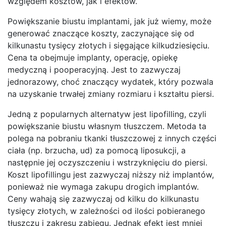
względem kosztów, jak i efektów.
Powiększanie biustu implantami, jak już wiemy, może
generować znaczące koszty, zaczynające się od
kilkunastu tysięcy złotych i sięgające kilkudziesięciu.
Cena ta obejmuje implanty, operację, opiekę
medyczną i pooperacyjną. Jest to zazwyczaj
jednorazowy, choć znaczący wydatek, który pozwala
na uzyskanie trwałej zmiany rozmiaru i kształtu piersi.
Jedną z popularnych alternatyw jest lipofilling, czyli
powiększanie biustu własnym tłuszczem. Metoda ta
polega na pobraniu tkanki tłuszczowej z innych części
ciała (np. brzucha, ud) za pomocą liposukcji, a
następnie jej oczyszczeniu i wstrzyknięciu do piersi.
Koszt lipofillingu jest zazwyczaj niższy niż implantów,
ponieważ nie wymaga zakupu drogich implantów.
Ceny wahają się zazwyczaj od kilku do kilkunastu
tysięcy złotych, w zależności od ilości pobieranego
tłuszczu i zakresu zabiegu. Jednak efekt jest mniej