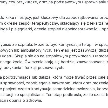
eżyny czy przykurcze, oraz na podstawowym usprawnianiu f
 do kilku miesięcy, jest kluczowy dla zapoczątkowania pro
 okresie zespół terapeutyczny, składający się z lekarza n
loga i pielęgniarki, ocenia stopień niepełnosprawności i o
ypisie ze szpitala. Może to być kontynuacja terapii w spe
mowych lub ambulatoryjnych. Ten etap jest zazwyczaj dłuż
 udaru. Skupia się on na stopniowym przywracaniu utracon
nego życia. Ćwiczenia stają się bardziej zaawansowane, 
, połykania i funkcji poznawczych.
ja podtrzymująca lub dalsza, która może trwać przez całe 
mu sprawności, zapobieganie nawrotom udaru oraz radzenie
 pacjent często kontynuuje samodzielne ćwiczenia, korzy
ltacji ze specjalistami. Ten etap podkreśla, że ile czasu 
acji i dbania o zdrowie.