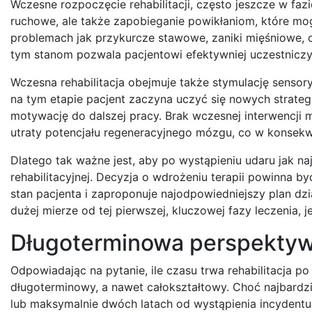
Wczesne rozpoczęcie rehabilitacji, często jeszcze w fazi
ruchowe, ale także zapobieganie powikłaniom, które mo
problemach jak przykurcze stawowe, zaniki mięśniowe, o
tym stanom pozwala pacjentowi efektywniej uczestniczyć 
Wczesna rehabilitacja obejmuje także stymulację sensor
na tym etapie pacjent zaczyna uczyć się nowych strategi
motywację do dalszej pracy. Brak wczesnej interwencji
utraty potencjału regeneracyjnego mózgu, co w konsek
Dlatego tak ważne jest, aby po wystąpieniu udaru jak n
rehabilitacyjnej. Decyzja o wdrożeniu terapii powinna by
stan pacjenta i zaproponuje najodpowiedniejszy plan dzia
dużej mierze od tej pierwszej, kluczowej fazy leczenia
Długoterminowa perspektywa
Odpowiadając na pytanie, ile czasu trwa rehabilitacja po
długoterminowy, a nawet całokształtowy. Choć najbardzi
lub maksymalnie dwóch latach od wystąpienia incydentu