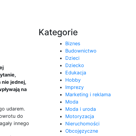
Kategorie
Biznes
Budownictwo
Dzieci
Dziecko
ej
Edukacja
ytanie,
Hobby
 nie jednej,
Imprezy
wpływają na
Marketing i reklama
Moda
ego udarem.
Moda i uroda
powrotu do
Motoryzacja
agały innego
Nieruchomości
Obcojęzyczne