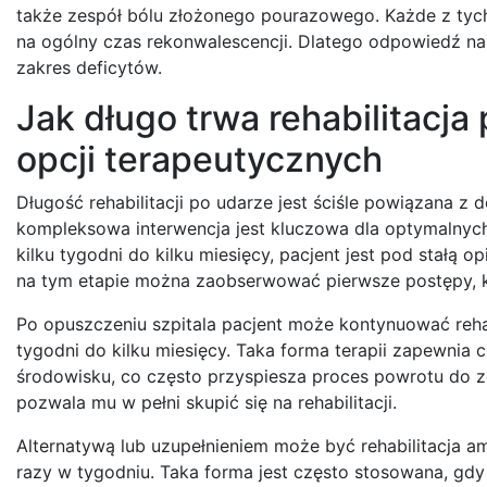
także zespół bólu złożonego pourazowego. Każde z tych
na ogólny czas rekonwalescencji. Dlatego odpowiedź na p
zakres deficytów.
Jak długo trwa rehabilitacj
opcji terapeutycznych
Długość rehabilitacji po udarze jest ściśle powiązana z
kompleksowa interwencja jest kluczowa dla optymalnych 
kilku tygodni do kilku miesięcy, pacjent jest pod stałą 
na tym etapie można zaobserwować pierwsze postępy, kt
Po opuszczeniu szpitala pacjent może kontynuować reha
tygodni do kilku miesięcy. Taka forma terapii zapewnia
środowisku, co często przyspiesza proces powrotu do 
pozwala mu w pełni skupić się na rehabilitacji.
Alternatywą lub uzupełnieniem może być rehabilitacja am
razy w tygodniu. Taka forma jest często stosowana, gd