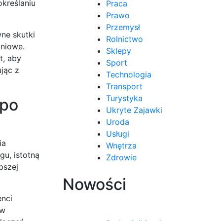
określaniu
Praca
Prawo
Przemysł
wne skutki
Rolnictwo
iniowe.
Sklepy
t, aby
Sport
ując z
Technologia
Transport
Turystyka
 po
Ukryte Zajawki
Uroda
Usługi
ia
Wnętrza
gu, istotną
Zdrowie
bszej
Nowości
enci
 w