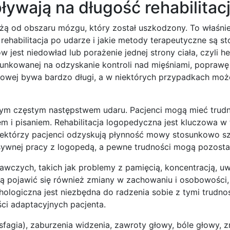
ływają na długość rehabilitacj
ą od obszaru mózgu, który został uszkodzony. To właśnie
 rehabilitacja po udarze i jakie metody terapeutyczne są s
 jest niedowład lub porażenie jednej strony ciała, czyli h
runkowanej na odzyskanie kontroli nad mięśniami, poprawę s
howej bywa bardzo długi, a w niektórych przypadkach moż
nym częstym następstwem udaru. Pacjenci mogą mieć trudn
m i pisaniem. Rehabilitacja logopedyczna jest kluczowa w
 Niektórzy pacjenci odzyskują płynność mowy stosunkowo s
ensywnej pracy z logopedą, a pewne trudności mogą pozosta
wczych, takich jak problemy z pamięcią, koncentracją, u
 pojawić się również zmiany w zachowaniu i osobowości, 
ologiczna jest niezbędna do radzenia sobie z tymi trudnośc
ści adaptacyjnych pacjenta.
fagia), zaburzenia widzenia, zawroty głowy, bóle głowy, 