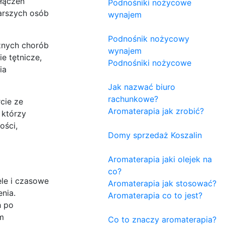
ołączeń
Podnośniki nożycowe
arszych osób
wynajem
Podnośnik nożycowy
żnych chorób
wynajem
ie tętnicze,
Podnośniki nożycowe
ia
Jak nazwać biuro
rachunkowe?
cie ze
Aromaterapia jak zrobić?
 którzy
ości,
Domy sprzedaż Koszalin
Aromaterapia jaki olejek na
co?
ele i czasowe
Aromaterapia jak stosować?
nia.
Aromaterapia co to jest?
h po
ym
Co to znaczy aromaterapia?