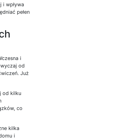
j i wpływa
lędniać pełen
ych
Wczesna i
zwyczaj od
ćwiczeń. Już
 od kilku
m
ązków, co
ne kilka
domu i