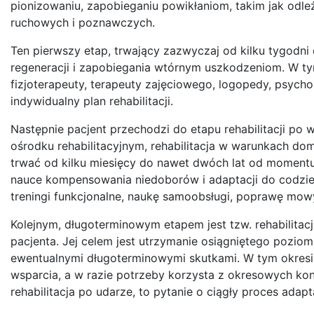
pionizowaniu, zapobieganiu powikłaniom, takim jak odl
ruchowych i poznawczych.
Ten pierwszy etap, trwający zazwyczaj od kilku tygodni
regeneracji i zapobiegania wtórnym uszkodzeniom. W tym
fizjoterapeuty, terapeuty zajęciowego, logopedy, psycho
indywidualny plan rehabilitacji.
Następnie pacjent przechodzi do etapu rehabilitacji po w
ośrodku rehabilitacyjnym, rehabilitacja w warunkach do
trwać od kilku miesięcy do nawet dwóch lat od momentu
nauce kompensowania niedoborów i adaptacji do codzien
treningi funkcjonalne, naukę samoobsługi, poprawę mowy
Kolejnym, długoterminowym etapem jest tzw. rehabilitac
pacjenta. Jej celem jest utrzymanie osiągniętego pozio
ewentualnymi długoterminowymi skutkami. W tym okresie
wsparcia, a w razie potrzeby korzysta z okresowych konsu
rehabilitacja po udarze, to pytanie o ciągły proces adapt