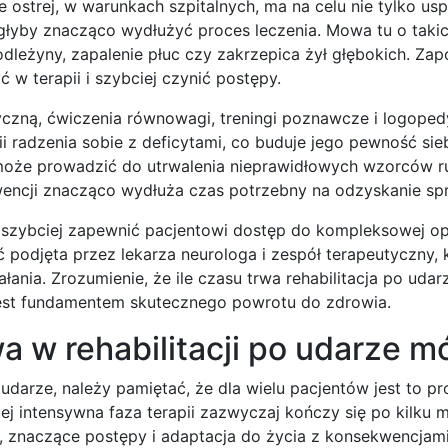
e ostrej, w warunkach szpitalnych, ma na celu nie tylko us
głyby znacząco wydłużyć proces leczenia. Mowa tu o taki
dleżyny, zapalenie płuc czy zakrzepica żył głębokich. Zap
w terapii i szybciej czynić postępy.
yczną, ćwiczenia równowagi, treningi poznawcze i logoped
i radzenia sobie z deficytami, co buduje jego pewność sieb
 może prowadzić do utrwalenia nieprawidłowych wzorców 
wencji znacząco wydłuża czas potrzebny na odzyskanie sp
ajszybciej zapewnić pacjentowi dostęp do kompleksowej op
ć podjęta przez lekarza neurologa i zespół terapeutyczny, 
łania. Zrozumienie, że ile czasu trwa rehabilitacja po udar
, jest fundamentem skutecznego powrotu do zdrowia.
 w rehabilitacji po udarze m
 udarze, należy pamiętać, że dla wielu pacjentów jest to p
ej intensywna faza terapii zazwyczaj kończy się po kilku 
, znaczące postępy i adaptacja do życia z konsekwencjam