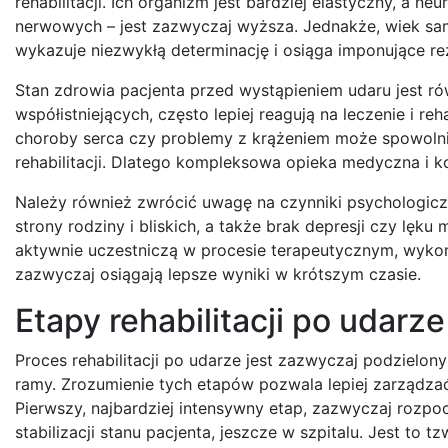
rehabilitacji. Ich organizm jest bardziej elastyczny, a
nerwowych – jest zazwyczaj wyższa. Jednakże, wiek sam
wykazuje niezwykłą determinację i osiąga imponujące rez
Stan zdrowia pacjenta przed wystąpieniem udaru jest r
współistniejących, często lepiej reagują na leczenie i re
choroby serca czy problemy z krążeniem może spowolnić
rehabilitacji. Dlatego kompleksowa opieka medyczna i k
Należy również zwrócić uwagę na czynniki psychologiczn
strony rodziny i bliskich, a także brak depresji czy lęku
aktywnie uczestniczą w procesie terapeutycznym, wyko
zazwyczaj osiągają lepsze wyniki w krótszym czasie.
Etapy rehabilitacji po udarz
Proces rehabilitacji po udarze jest zazwyczaj podzielon
ramy. Zrozumienie tych etapów pozwala lepiej zarządzać
Pierwszy, najbardziej intensywny etap, zazwyczaj rozpo
stabilizacji stanu pacjenta, jeszcze w szpitalu. Jest to t