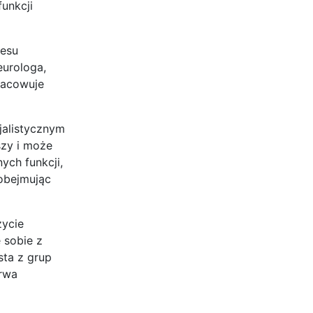
unkcji
cesu
eurologa,
pracowuje
cjalistycznym
szy i może
ych funkcji,
obejmując
życie
 sobie z
sta z grup
trwa