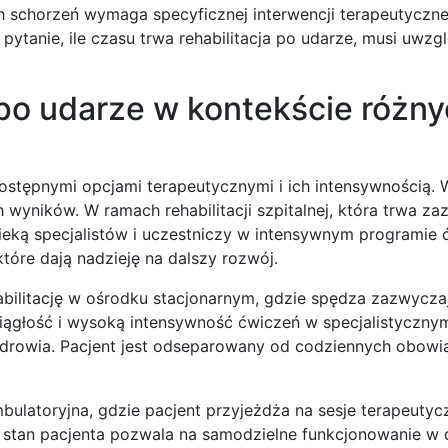
 schorzeń wymaga specyficznej interwencji terapeutyczne
ytanie, ile czasu trwa rehabilitacja po udarze, musi uwzg
a po udarze w kontekście różn
 dostępnymi opcjami terapeutycznymi i ich intensywnością. 
wyników. W ramach rehabilitacji szpitalnej, która trwa za
opieką specjalistów i uczestniczy w intensywnym programie 
óre dają nadzieję na dalszy rozwój.
bilitację w ośrodku stacjonarnym, gdzie spędza zazwyczaj
 ciągłość i wysoką intensywność ćwiczeń w specjalistyczny
zdrowia. Pacjent jest odseparowany od codziennych obowi
bulatoryjna, gdzie pacjent przyjeżdża na sesje terapeutycz
y stan pacjenta pozwala na samodzielne funkcjonowanie w 