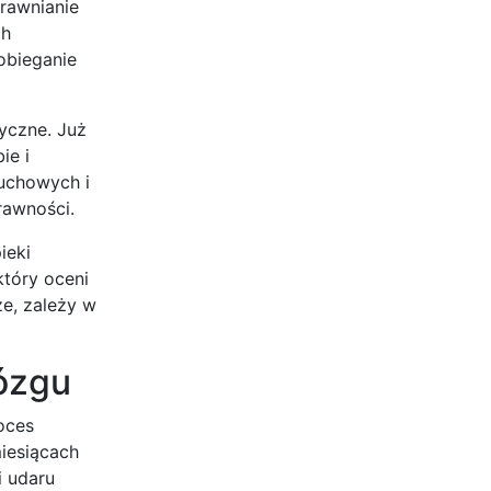
prawnianie
ch
obieganie
yczne. Już
ie i
ruchowych i
rawności.
ieki
który oceni
ze, zależy w
ózgu
roces
miesiącach
i udaru