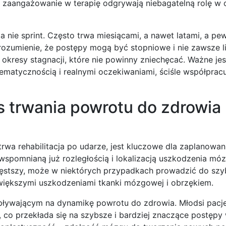
i zaangażowanie w terapię odgrywają niebagatelną rolę w 
 a nie sprint. Często trwa miesiącami, a nawet latami, a pe
rozumienie, że postępy mogą być stopniowe i nie zawsze l
okresy stagnacji, które nie powinny zniechęcać. Ważne jes
tematycznością i realnymi oczekiwaniami, ściśle współprac
s trwania powrotu do zdrowia
trwa rehabilitacja po udarze, jest kluczowe dla zaplanowan
a wspomnianą już rozległością i lokalizacją uszkodzenia móz
zęstszy, może w niektórych przypadkach prowadzić do szy
 większymi uszkodzeniami tkanki mózgowej i obrzękiem.
pływającym na dynamikę powrotu do zdrowia. Młodsi pacj
 co przekłada się na szybsze i bardziej znaczące postępy