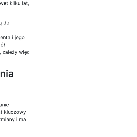
et kilku lat,
ą do
enta i jego
pół
, zależy więc
nia
anie
st kluczowy
zmiany i ma
.