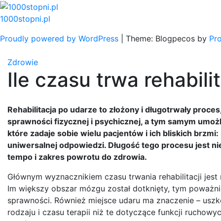
Skip
to
1000stopni.pl
content
Proudly powered by WordPress
|
Theme: Blogpecos by
Pr
Zdrowie
Ile czasu trwa rehabil
Rehabilitacja po udarze to złożony i długotrwały proce
sprawności fizycznej i psychicznej, a tym samym umoż
które zadaje sobie wielu pacjentów i ich bliskich brzmi: 
uniwersalnej odpowiedzi. Długość tego procesu jest ni
tempo i zakres powrotu do zdrowia.
Głównym wyznacznikiem czasu trwania rehabilitacji jes
Im większy obszar mózgu został dotknięty, tym poważn
sprawności. Również miejsce udaru ma znaczenie – us
rodzaju i czasu terapii niż te dotyczące funkcji ruchowy