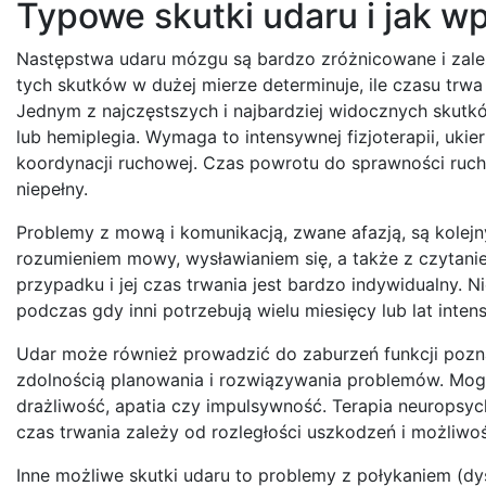
Typowe skutki udaru i jak wp
Następstwa udaru mózgu są bardzo zróżnicowane i zależ
tych skutków w dużej mierze determinuje, ile czasu trwa
Jednym z najczęstszych i najbardziej widocznych skutków
lub hemiplegia. Wymaga to intensywnej fizjoterapii, ukie
koordynacji ruchowej. Czas powrotu do sprawności ruc
niepełny.
Problemy z mową i komunikacją, zwane afazją, są kolej
rozumieniem mowy, wysławianiem się, a także z czytanie
przypadku i jej czas trwania jest bardzo indywidualny.
podczas gdy inni potrzebują wielu miesięcy lub lat int
Udar może również prowadzić do zaburzeń funkcji pozna
zdolnością planowania i rozwiązywania problemów. Mogą
drażliwość, apatia czy impulsywność. Terapia neuropsych
czas trwania zależy od rozległości uszkodzeń i możliwo
Inne możliwe skutki udaru to problemy z połykaniem (dys