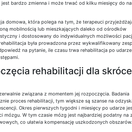
 jest bardzo zmienna i może trwać od kilku miesięcy do naw
ja domowa, która polega na tym, że terapeuci przyjeżdżaj
czoną mobilnością lub mieszkających daleko od ośrodków
 elastyczny i dostosowany do indywidualnych możliwości pacj
 rehabilitacja była prowadzona przez wykwalifikowany zes
powiedź na pytanie, ile czasu trwa rehabilitacja po udarze
ostępami.
ęcia rehabilitacji dla skróce
erozerwalnie związana z momentem jej rozpoczęcia. Badania
nie proces rehabilitacji, tym większe są szanse na odzysk
scencji. Okres pierwszych tygodni i miesięcy po udarze je
ci mózgu. W tym czasie mózg jest najbardziej podatny na 
rwowych, co ułatwia kompensację uszkodzonych obszarów