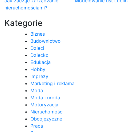
Nawigacja
Jak zacząć zarządzanie
Modelowanie ust Lublin
nieruchomościami?
wpisu
Kategorie
Biznes
Budownictwo
Dzieci
Dziecko
Edukacja
Hobby
Imprezy
Marketing i reklama
Moda
Moda i uroda
Motoryzacja
Nieruchomości
Obcojęzyczne
Praca