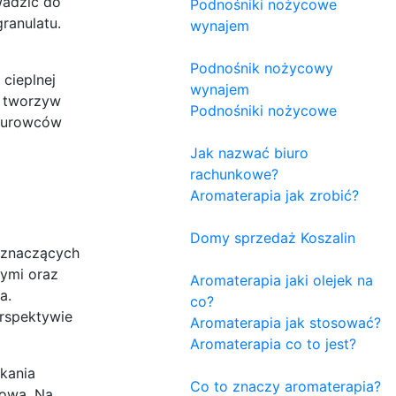
wadzić do
Podnośniki nożycowe
ranulatu.
wynajem
Podnośnik nożycowy
 cieplnej
wynajem
t tworzyw
Podnośniki nożycowe
 surowców
Jak nazwać biuro
rachunkowe?
Aromaterapia jak zrobić?
Domy sprzedaż Koszalin
 znaczących
zymi oraz
Aromaterapia jaki olejek na
a.
co?
rspektywie
Aromaterapia jak stosować?
Aromaterapia co to jest?
kania
Co to znaczy aromaterapia?
kową. Na