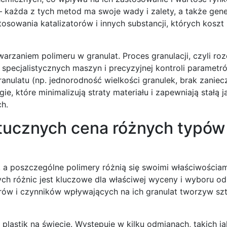
 – każda z tych metod ma swoje wady i zalety, a także gene
sowania katalizatorów i innych substancji, których koszt
zaniem polimeru w granulat. Proces granulacji, czyli rozd
 specjalistycznych maszyn i precyzyjnej kontroli parametr
nulatu (np. jednorodność wielkości granulek, brak zaniec
e, które minimalizują straty materiału i zapewniają stałą 
h.
ztucznych cena różnych typów
 a poszczególne polimery różnią się swoimi właściwościam
tych różnic jest kluczowe dla właściwej wyceny i wyboru 
erów i czynników wpływających na ich granulat tworzyw sz
 plastik na świecie. Występuje w kilku odmianach, takich ja