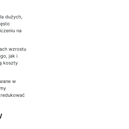
la dużych,
zęsto
iczeniu na
sach wzrostu
o, jak i
ą koszty
owane w
rmy
 zredukować
w