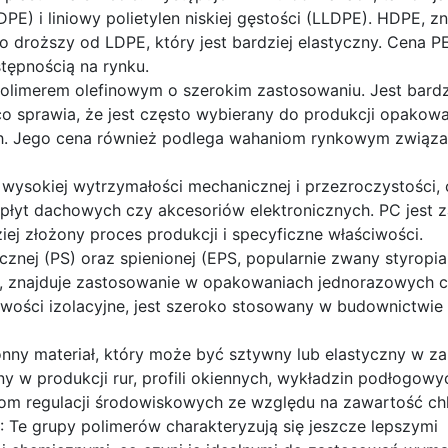
DPE) i liniowy polietylen niskiej gęstości (LLDPE). HDPE, z
o droższy od LDPE, który jest bardziej elastyczny. Cena PE 
tępnością na rynku.
 polimerem olefinowym o szerokim zastosowaniu. Jest bard
co sprawia, że jest często wybierany do produkcji opakowa
h. Jego cena również podlega wahaniom rynkowym związ
 wysokiej wytrzymałości mechanicznej i przezroczystości,
płyt dachowych czy akcesoriów elektronicznych. PC jest 
ej złożony proces produkcji i specyficzne właściwości.
icznej (PS) oraz spienionej (EPS, popularnie zwany styropi
ie, znajduje zastosowanie w opakowaniach jednorazowych 
wości izolacyjne, jest szeroko stosowany w budownictwie 
onny materiał, który może być sztywny lub elastyczny w za
w produkcji rur, profili okiennych, wykładzin podłogowyc
wom regulacji środowiskowych ze względu na zawartość chl
: Te grupy polimerów charakteryzują się jeszcze lepszymi