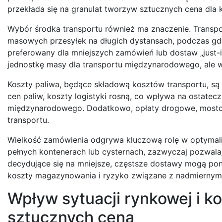
przekłada się na granulat tworzyw sztucznych cena dla 
Wybór środka transportu również ma znaczenie. Transpor
masowych przesyłek na długich dystansach, podczas gdy
preferowany dla mniejszych zamówień lub dostaw „just-in
jednostkę masy dla transportu międzynarodowego, ale
Koszty paliwa, będące składową kosztów transportu, są
cen paliw, koszty logistyki rosną, co wpływa na ostatec
międzynarodowego. Dodatkowo, opłaty drogowe, mostow
transportu.
Wielkość zamówienia odgrywa kluczową rolę w optymali
pełnych kontenerach lub cysternach, zazwyczaj pozwalaj
decydujące się na mniejsze, częstsze dostawy mogą po
koszty magazynowania i ryzyko związane z nadmierny
Wpływ sytuacji rynkowej i k
sztucznych cena