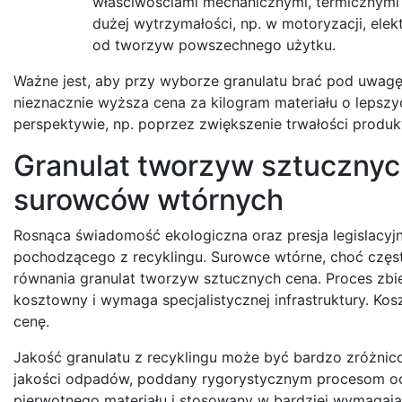
właściwościami mechanicznymi, termicznymi 
dużej wytrzymałości, np. w motoryzacji, el
od tworzyw powszechnego użytku.
Ważne jest, aby przy wyborze granulatu brać pod uwagę 
nieznacznie wyższa cena za kilogram materiału o lepsz
perspektywie, np. poprzez zwiększenie trwałości produ
Granulat tworzyw sztucznych
surowców wtórnych
Rosnąca świadomość ekologiczna oraz presja legislacyj
pochodzącego z recyklingu. Surowce wtórne, choć czę
równania granulat tworzyw sztucznych cena. Proces zbie
kosztowny i wymaga specjalistycznej infrastruktury. Kos
cenę.
Jakość granulatu z recyklingu może być bardzo zróżnico
jakości odpadów, poddany rygorystycznym procesom ocz
pierwotnego materiału i stosowany w bardziej wymagając