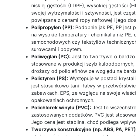
niskiej gęstości (LDPE), wysokiej gęstości (H
swojej wytrzymałości i sztywności, jest częst
powiązana z cenami ropy naftowej i jego dos
Polipropylen (PP)
: Podobnie jak PE, PP jest
na wysokie temperatury i chemikalia niż PE, 
samochodowych czy tekstyliów technicznyc
surowcami i popytem.
Poliwęglan (PC)
: Jest to tworzywo o bardzo
stosowane w produkcji szyb kuloodpornych, 
droższy od poliolefinów ze względu na bardzi
Polistyren (PS)
: Występuje w postaci krystal
jest stosunkowo tani i łatwy w przetwórstw
zabawkach. EPS, ze względu na swoje właści
opakowaniach ochronnych.
Polichlorek winylu (PVC)
: Jest to wszechstr
zastosowanych dodatków. PVC jest stosowany 
Jego cena jest stabilna, choć podlega wpły
Tworzywa konstrukcyjne (np. ABS, PA, PET)