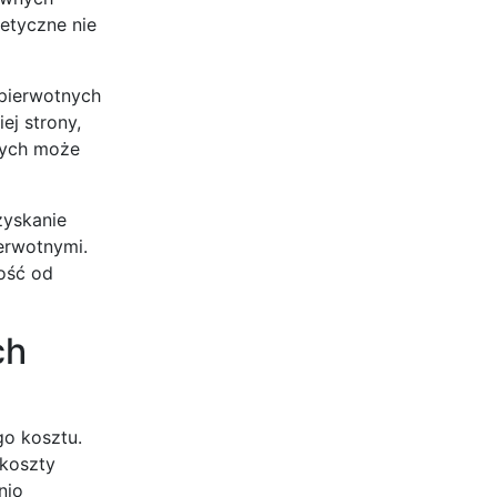
etyczne nie
 pierwotnych
ej strony,
nych może
zyskanie
erwotnymi.
ość od
ch
go kosztu.
 koszty
nio