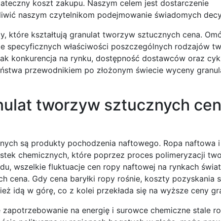
teczny koszt zakupu. Naszym celem jest dostarczenie
liwić naszym czytelnikom podejmowanie świadomych decyz
y, które kształtują granulat tworzyw sztucznych cena. Om
e specyficznych właściwości poszczególnych rodzajów t
jak konkurencja na rynku, dostępność dostawców oraz cyk
a Państwa przewodnikiem po złożonym świecie wyceny granul
nulat tworzyw sztucznych ce
ych są produkty pochodzenia naftowego. Ropa naftowa i
tek chemicznych, które poprzez proces polimeryzacji two
ędu, wszelkie fluktuacje cen ropy naftowej na rynkach świ
ch cena. Gdy cena baryłki ropy rośnie, koszty pozyskania
 idą w górę, co z kolei przekłada się na wyższe ceny gra
 zapotrzebowanie na energię i surowce chemiczne stale ro