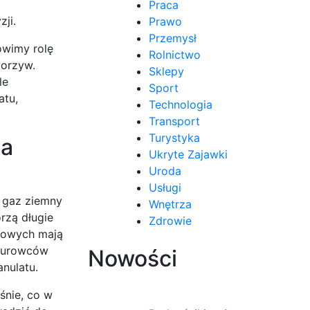
Praca
ji.
Prawo
Przemysł
ówimy rolę
Rolnictwo
worzyw.
Sklepy
le
Sport
atu,
Technologia
Transport
Turystyka
na
Ukryte Zajawki
Uroda
Usługi
 gaz ziemny
Wnętrza
rzą długie
Zdrowie
atowych mają
 surowców
Nowości
nulatu.
śnie, co w