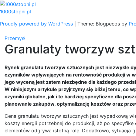
Skip
to
1000stopni.pl
content
Proudly powered by WordPress
|
Theme: Blogpecos by
Pr
Przemysł
Granulaty tworzyw sz
Rynek granulatu tworzyw sztucznych jest niezwykle d
czynników wpływających na rentowność produkcji w w
jego wyceną jest zatem niezbędne dla każdego przedsię
W niniejszym artykule przyjrzymy się bliżej temu, co 
czynniki globalne, jak i te bardziej specyficzne dla po
planowanie zakupów, optymalizację kosztów oraz prz
Cena granulatu tworzyw sztucznych jest wypadkową wie
koszty energii potrzebnej do produkcji, aż po specyfikę
elementów odgrywa istotną rolę. Dodatkowo, sytuacja g