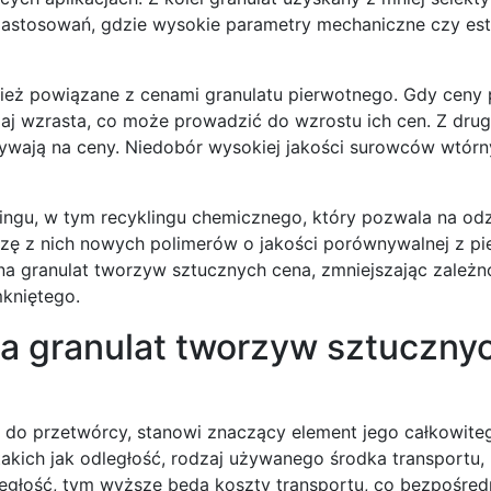
zastosowań, gdzie wysokie parametry mechaniczne czy est
nież powiązane z cenami granulatu pierwotnego. Gdy ceny
aj wzrasta, co może prowadzić do wzrostu ich cen. Z drugi
ywają na ceny. Niedobór wysokiej jakości surowców wtór
klingu, w tym recyklingu chemicznego, który pozwala na od
ę z nich nowych polimerów o jakości porównywalnej z pi
a granulat tworzyw sztucznych cena, zmniejszając zależn
kniętego.
u a granulat tworzyw sztuczny
 do przetwórcy, stanowi znaczący element jego całkowite
takich jak odległość, rodzaj używanego środka transportu,
ległość, tym wyższe będą koszty transportu, co bezpośred