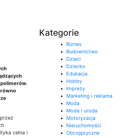
Kategorie
Biznes
Budownictwo
Dzieci
Dziecko
ych
Edukacja
ządzących
Hobby
 polimerów.
Imprezy
zarówno
Marketing i reklama
sze
Moda
Moda i uroda
oprzez
Motoryzacja
ch
Nieruchomości
tyka celna i
Obcojęzyczne