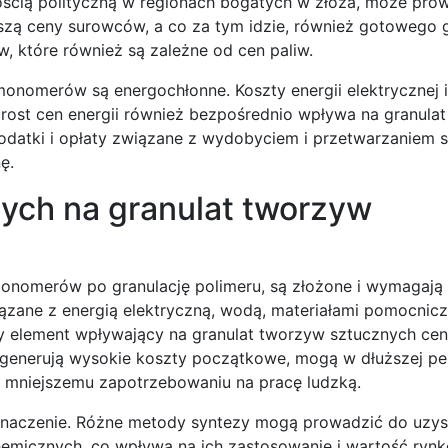
ością polityczną w regionach bogatych w złoża, może pro
zą ceny surowców, a co za tym idzie, również gotowego g
, które również są zależne od cen paliw.
monomerów są energochłonne. Koszty energii elektrycznej i
rost cen energii również bezpośrednio wpływa na granula
podatki i opłaty związane z wydobyciem i przetwarzaniem
ę.
ych na granulat tworzyw
onomerów po granulację polimeru, są złożone i wymagają
ązane z energią elektryczną, wodą, materiałami pomocnic
ny element wpływający na granulat tworzyw sztucznych cen
generują wysokie koszty początkowe, mogą w dłuższej pe
i mniejszemu zapotrzebowaniu na pracę ludzką.
 znaczenie. Różne metody syntezy mogą prowadzić do uzys
hemicznych, co wpływa na ich zastosowanie i wartość ryn