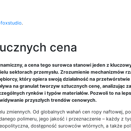
ofoxstudio
.
tucznych cena
ynamiczny, a cena tego surowca stanowi jeden z kluczow
ielu sektorach przemysłu. Zrozumienie mechanizmów r
biorcy, który opiera swoją działalność na przetwórstwie
wpływa na granulat tworzyw sztucznych cenę, analizując 
szczególnych rynków i typów materiałów. Pozwoli to na lep
ewidywanie przyszłych trendów cenowych.
lu zmiennych. Od globalnych wahań cen ropy naftowej, p
 danego polimeru, jego jakość i przeznaczenie – każdy z ty
eopolityczna, dostępność surowców wtórnych, a także poli