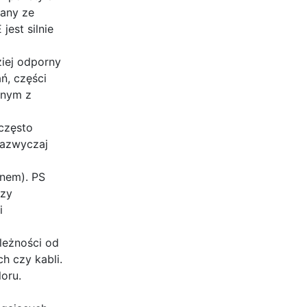
nany ze
jest silnie
ziej odporny
ń, części
anym z
 często
zazwyczaj
anem). PS
czy
i
leżności od
h czy kabli.
oru.