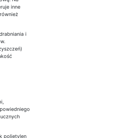
ruje inne
 również
rabniania i
ów.
zyszczeń)
jakość
i,
odpowiedniego
tucznych
k polietylen