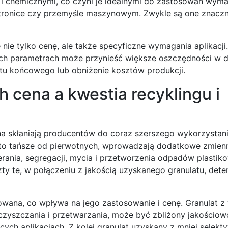
i chemicznymi, co czyni je idealnymi do zastosowań wym
ektronice czy przemyśle maszynowym. Zwykle są one znacz
nie tylko cenę, ale także specyficzne wymagania aplikacji
ych parametrach może przynieść większe oszczędności w d
ktu końcowego lub obniżenie kosztów produkcji.
 cena a kwestia recyklingu i
na skłaniają producentów do coraz szerszego wykorzystani
sto tańsze od pierwotnych, wprowadzają dodatkowe zmien
rania, segregacji, mycia i przetworzenia odpadów plastiko
zty te, w połączeniu z jakością uzyskanego granulatu, dete
wana, co wpływa na jego zastosowanie i cenę. Granulat z
yszczania i przetwarzania, może być zbliżony jakościow
ych aplikacjach. Z kolei granulat uzyskany z mniej selek