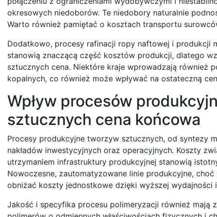
połączeniu z ograniczeniami wydobywczymi i niestabiln
okresowych niedoborów. Te niedobory naturalnie podnos
Warto również pamiętać o kosztach transportu surowców
Dodatkowo, procesy rafinacji ropy naftowej i produkcji 
stanowią znaczącą część kosztów produkcji, dlatego wz
sztucznych cena. Niektóre kraje wprowadzają również 
kopalnych, co również może wpływać na ostateczną cen
Wpływ procesów produkcyjn
sztucznych cena końcowa
Procesy produkcyjne tworzyw sztucznych, od syntezy m
nakładów inwestycyjnych oraz operacyjnych. Koszty zwi
utrzymaniem infrastruktury produkcyjnej stanowią istot
Nowoczesne, zautomatyzowane linie produkcyjne, choć 
obniżać koszty jednostkowe dzięki wyższej wydajności 
Jakość i specyfika procesu polimeryzacji również mają
polimerów o odmiennych właściwościach fizycznych i c