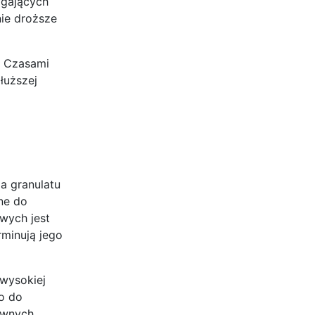
agających
nie droższe
. Czasami
łuższej
a granulatu
ne do
wych jest
rminują jego
 wysokiej
o do
tywnych