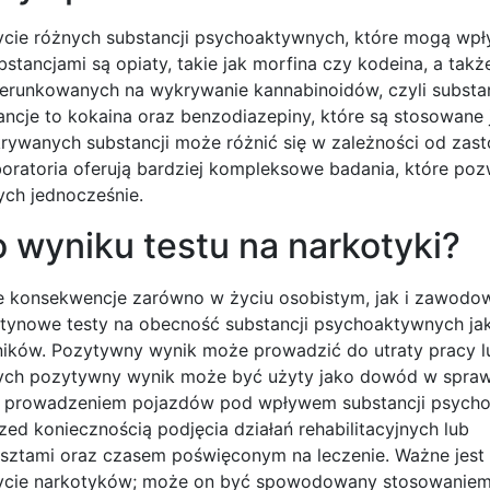
cie różnych substancji psychoaktywnych, które mogą wp
tancjami są opiaty, takie jak morfina czy kodeina, a takż
kierunkowanych na wykrywanie kannabinoidów, czyli substan
ncje to kokaina oraz benzodiazepiny, które są stosowane j
krywanych substancji może różnić się w zależności od zas
boratoria oferują bardziej kompleksowe badania, które poz
ych jednocześnie.
 wyniku testu na narkotyki?
e konsekwencje zarówno w życiu osobistym, jak i zawod
utynowe testy na obecność substancji psychoaktywnych ja
wników. Pozytywny wynik może prowadzić do utraty pracy l
wnych pozytywny wynik może być użyty jako dowód w spra
ub prowadzeniem pojazdów pod wpływem substancji psych
 koniecznością podjęcia działań rehabilitacyjnych lub
sztami oraz czasem poświęconym na leczenie. Ważne jest 
ycie narkotyków; może on być spowodowany stosowanie