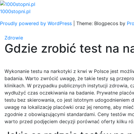
Skip
to
1000stopni.pl
content
Proudly powered by WordPress
|
Theme: Blogpecos by
Pr
Zdrowie
Gdzie zrobić test na n
Wykonanie testu na narkotyki z krwi w Polsce jest moż
badania. Warto zwrócić uwagę, że takie testy są przepr
klinikach. W przypadku publicznych instytucji zdrowia, 
wydłużyć czas oczekiwania na badanie. Prywatne placó
testu bez skierowania, co jest istotnym udogodnieniem
uwagę na lokalizację placówki oraz jej renomę, aby mie
zgodnie z obowiązującymi standardami. Ceny testów mog
warto przed podjęciem decyzji porównać oferty kilku r