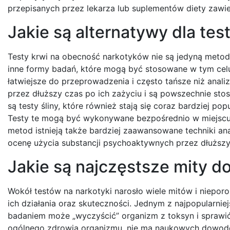
przepisanych przez lekarza lub suplementów diety zawie
Jakie są alternatywy dla te
Testy krwi na obecność narkotyków nie są jedyną metod
inne formy badań, które mogą być stosowane w tym celu.
łatwiejsze do przeprowadzenia i często tańsze niż anali
przez dłuższy czas po ich zażyciu i są powszechnie st
są testy śliny, które również stają się coraz bardziej p
Testy te mogą być wykonywane bezpośrednio w miejscu 
metod istnieją także bardziej zaawansowane techniki ana
ocenę użycia substancji psychoaktywnych przez dłuższy 
Jakie są najczęstsze mity d
Wokół testów na narkotyki narosło wiele mitów i niepo
ich działania oraz skuteczności. Jednym z najpopularniej
badaniem może „wyczyścić” organizm z toksyn i sprawić
ogólnego zdrowia organizmu, nie ma naukowych dowodów