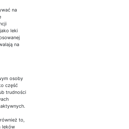
ływać na
e
cji
ako leki
tosowanej
walają na
owym osoby
ko część
ub trudności
wach
oaktywnych.
również to,
m leków