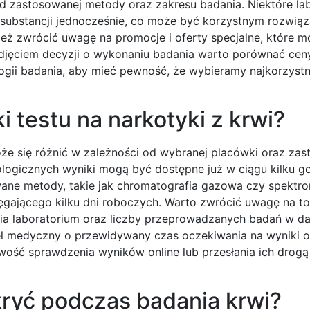
 od zastosowanej metody oraz zakresu badania. Niektóre la
 substancji jednocześnie, co może być korzystnym rozwiąz
eż zwrócić uwagę na promocje i oferty specjalne, które 
jęciem decyzji o wykonaniu badania warto porównać ceny
gii badania, aby mieć pewność, że wybieramy najkorzystn
i testu na narkotyki z krwi?
oże się różnić w zależności od wybranej placówki oraz za
ogicznych wyniki mogą być dostępne już w ciągu kilku go
ane metody, takie jak chromatografia gazowa czy spektro
gającego kilku dni roboczych. Warto zwrócić uwagę na to
ia laboratorium oraz liczby przeprowadzanych badań w da
l medyczny o przewidywany czas oczekiwania na wyniki o
iwość sprawdzenia wyników online lub przesłania ich drogą
ryć podczas badania krwi?