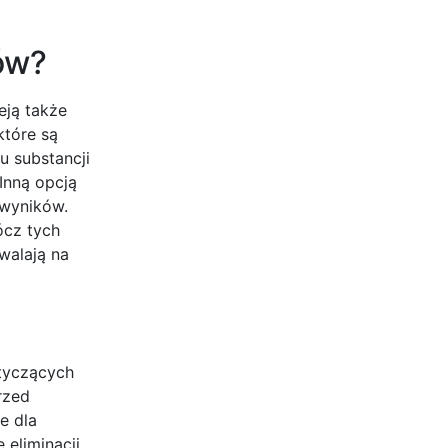
ów?
eją także
które są
u substancji
Inną opcją
 wyników.
ócz tych
walają na
otyczących
rzed
e dla
eliminacji