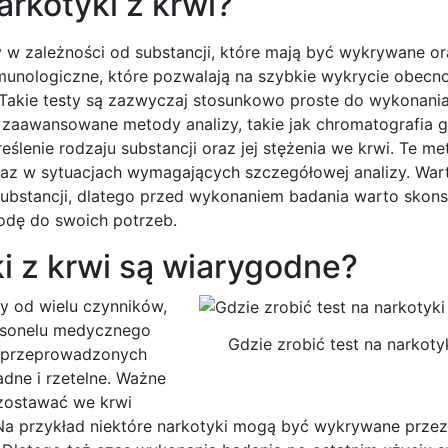
arkotyki z krwi?
 w zależności od substancji, które mają być wykrywane or
munologiczne, które pozwalają na szybkie wykrycie obecno
 Takie testy są zazwyczaj stosunkowo proste do wykonani
ej zaawansowane metody analizy, takie jak chromatografia
ślenie rodzaju substancji oraz jej stężenia we krwi. Te me
raz w sytuacjach wymagających szczegółowej analizy. War
ubstancji, dlatego przed wykonaniem badania warto skons
todę do swoich potrzeb.
ki z krwi są wiarygodne?
y od wielu czynników,
ersonelu medycznego
Gdzie zrobić test na narkoty
e przeprowadzonych
dne i rzetelne. Ważne
ozostawać we krwi
Na przykład niektóre narkotyki mogą być wykrywane przez 