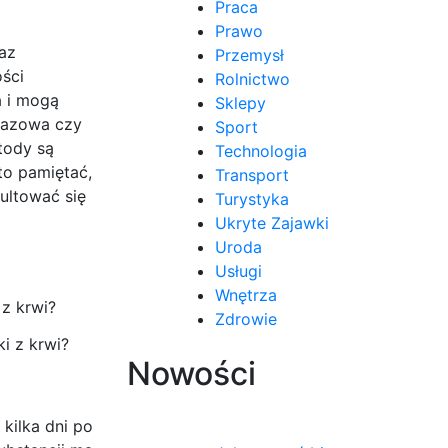
Praca
Prawo
az
Przemysł
ści
Rolnictwo
a i mogą
Sklepy
 gazowa czy
Sport
tody są
Technologia
to pamiętać,
Transport
ultować się
Turystyka
Ukryte Zajawki
Uroda
Usługi
Wnętrza
Zdrowie
ki z krwi?
Nowości
kilka dni po