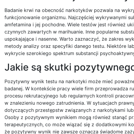
Badanie krwi na obecność narkotyków pozwala na wykry
funkcjonowanie organizmu. Najczęściej wykrywanymi subs
amfetamina i jej pochodne. Wiele testów jest również u
czynnych zawartych w marihuanie. Inne popularne substa
uspokajające i nasenne. Warto zaznaczyć, że zakres wy
metody analizy oraz specyfiki danego testu. Niektóre la
wykrycie szerokiego spektrum substancji psychoaktywn
Jakie są skutki pozytywnego
Pozytywny wynik testu na narkotyki może mieć poważn
badanej. W kontekście pracy wiele firm przeprowadza r
procesu rekrutacyjnego lub regularnych kontroli praco
w znalezieniu nowego zatrudnienia. W sytuacjach pra
dotyczących przestępstw związanych z narkotykami l
Osoby z pozytywnym wynikiem mogą również stanąć przed
terapeutycznych, co może wiązać się z dodatkowymi ko
że pozytywny wynik nie zawsze oznacza świadome zaż