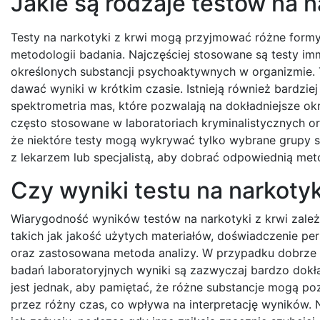
Jakie są rodzaje testów na n
Testy na narkotyki z krwi mogą przyjmować różne formy
metodologii badania. Najczęściej stosowane są testy im
określonych substancji psychoaktywnych w organizmie.
dawać wyniki w krótkim czasie. Istnieją również bardzi
spektrometria mas, które pozwalają na dokładniejsze okre
często stosowane w laboratoriach kryminalistycznych o
że niektóre testy mogą wykrywać tylko wybrane grupy s
z lekarzem lub specjalistą, aby dobrać odpowiednią me
Czy wyniki testu na narkoty
Wiarygodność wyników testów na narkotyki z krwi zależ
takich jak jakość użytych materiałów, doświadczenie p
oraz zastosowana metoda analizy. W przypadku dobrz
badań laboratoryjnych wyniki są zazwyczaj bardzo dokła
jest jednak, aby pamiętać, że różne substancje mogą p
przez różny czas, co wpływa na interpretację wyników. 