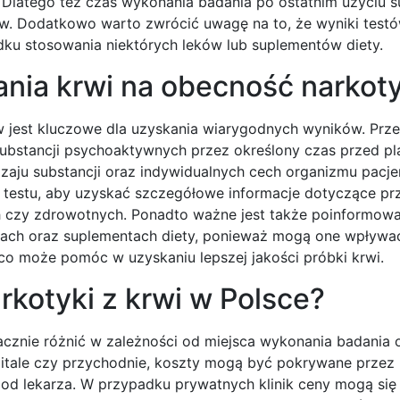
. Dlatego też czas wykonania badania po ostatnim użyciu s
w. Dodatkowo warto zwrócić uwagę na to, że wyniki tes
ku stosowania niektórych leków lub suplementów diety.
ania krwi na obecność narko
 jest kluczowe dla uzyskania wiarygodnych wyników. Prz
 substancji psychoaktywnych przez określony czas przed 
zaju substancji oraz indywidualnych cech organizmu pacje
 testu, aby uzyskać szczegółowe informacje dotyczące p
 czy zdrowotnych. Ponadto ważne jest także poinformowa
ach oraz suplementach diety, ponieważ mogą one wpływać
, co może pomóc w uzyskaniu lepszej jakości próbki krwi.
rkotyki z krwi w Polsce?
acznie różnić w zależności od miejsca wykonania badania 
zpitale czy przychodnie, koszty mogą być pokrywane prze
 od lekarza. W przypadku prywatnych klinik ceny mogą si