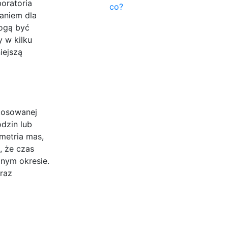
boratoria
co?
aniem dla
mogą być
 w kilku
iejszą
stosowanej
dzin lub
metria mas,
, że czas
nym okresie.
raz