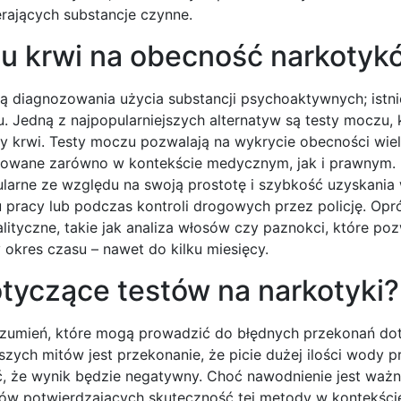
rających substancje czynne.
stu krwi na obecność narkotyk
ą diagnozowania użycia substancji psychoaktywnych; istni
 Jedną z najpopularniejszych alternatyw są testy moczu, 
zy krwi. Testy moczu pozwalają na wykrycie obecności wiel
osowane zarówno w kontekście medycznym, jak i prawnym. 
opularne ze względu na swoją prostotę i szybkość uzyskania
pracy lub podczas kontroli drogowych przez policję. Opr
lityczne, takie jak analiza włosów czy paznokci, które poz
okres czasu – nawet do kilku miesięcy.
otyczące testów na narkotyki?
rozumień, które mogą prowadzić do błędnych przekonań d
szych mitów jest przekonanie, że picie dużej ilości wody p
, że wynik będzie negatywny. Choć nawodnienie jest ważn
 potwierdzających skuteczność tej metody w kontekście 