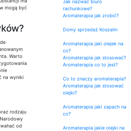
ubstancji ma
Jak nazwać biuro
tów mogą być
rachunkowe?
Aromaterapia jak zrobić?
tyków?
Domy sprzedaż Koszalin
ede
Aromaterapia jaki olejek na
planowanym
co?
nta. Warto
Aromaterapia jak stosować?
rzygotowania
Aromaterapia co to jest?
nie
 na wyniki
Co to znaczy aromaterapia?
Aromaterapia jak stosować
olejki?
Aromaterapia jaki zapach na
oraz rodzaju
co?
z Narodowy
ę wahać od
Aromaterapia jakie olejki na