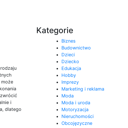
Kategorie
Biznes
Budownictwo
Dzieci
Dziecko
 rodzaju
Edukacja
tnych
Hobby
o może
Imprezy
konania
Marketing i reklama
 zwrócić
Moda
lnie i
Moda i uroda
a, dlatego
Motoryzacja
Nieruchomości
Obcojęzyczne