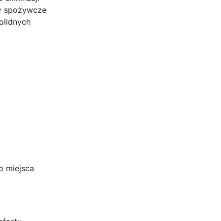
y
spożywcze
olidnych
o miejsca