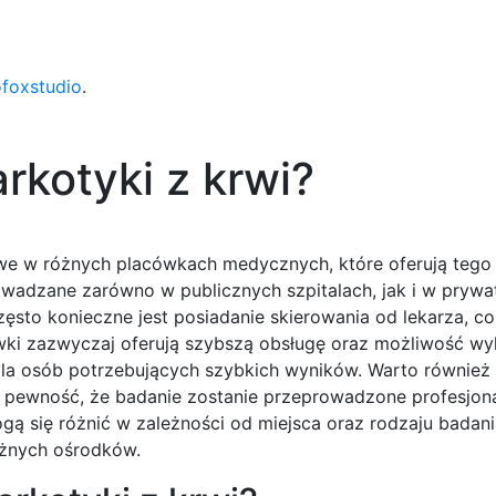
ofoxstudio
.
arkotyki z krwi?
liwe w różnych placówkach medycznych, które oferują tego
owadzane zarówno w publicznych szpitalach, jak i w prywa
często konieczne jest posiadanie skierowania od lekarza, c
wki zazwyczaj oferują szybszą obsługę oraz możliwość wy
 dla osób potrzebujących szybkich wyników. Warto również
ć pewność, że badanie zostanie przeprowadzone profesjona
ą się różnić w zależności od miejsca oraz rodzaju badani
óżnych ośrodków.