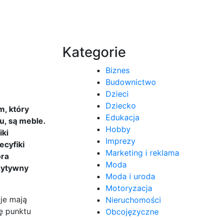
Kategorie
Biznes
Budownictwo
Dzieci
Dziecko
, który
Edukacja
u, są meble.
Hobby
ki
Imprezy
ecyfiki
Marketing i reklama
óra
Moda
ozytywny
Moda i uroda
Motoryzacja
je mają
Nieruchomości
ę punktu
Obcojęzyczne