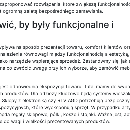
zaproponować rozwiązania, które zwiększą funkcjonalność
st ogromną zaletą bezpośredniego zamawiania.
ić, by były funkcjonalne i
wpływa na sposób prezentacji towaru, komfort klientów or
nalezienie równowagi między funkcjonalnością a estetyką,
 jako narzędzie wspierające sprzedaż. Zastanówmy się, jaki
 na co zwrócić uwagę przy ich wyborze, aby zamówić mebl
est odpowiednia ekspozycja towaru. Tutaj mamy do wybo
ch produktów. Dla odzieży kluczowe będą systemy wiesza
e. Sklepy z elektroniką czy RTV AGD potrzebują bezpieczny
kspozycyjnych, które wyeksponują sprzęt. W przypadku art
ą regały sklepowe, półki, kosze i stojaki. Ważne jest, a
ne do wagi i wielkości prezentowanych produktów.