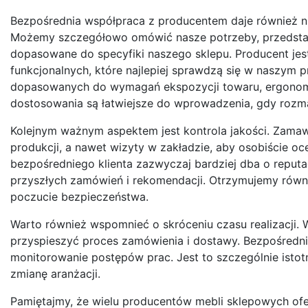
Bezpośrednia współpraca z producentem daje również ni
Możemy szczegółowo omówić nasze potrzeby, przedstaw
dopasowane do specyfiki naszego sklepu. Producent jest
funkcjonalnych, które najlepiej sprawdzą się w naszym p
dopasowanych do wymagań ekspozycji towaru, ergonomii 
dostosowania są łatwiejsze do wprowadzenia, gdy rozm
Kolejnym ważnym aspektem jest kontrola jakości. Zama
produkcji, a nawet wizyty w zakładzie, aby osobiście o
bezpośredniego klienta zazwyczaj bardziej dba o reputac
przyszłych zamówień i rekomendacji. Otrzymujemy równie
poczucie bezpieczeństwa.
Warto również wspomnieć o skróceniu czasu realizacji.
przyspieszyć proces zamówienia i dostawy. Bezpośredni 
monitorowanie postępów prac. Jest to szczególnie istot
zmianę aranżacji.
Pamiętajmy, że wielu producentów mebli sklepowych ofe