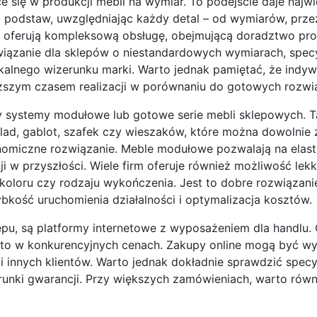
ce się w produkcji mebli na wymiar. To podejście daje najw
odstaw, uwzględniając każdy detal – od wymiarów, przez
to oferują kompleksową obsługę, obejmującą doradztwo pro
ozwiązanie dla sklepów o niestandardowych wymiarach, spec
kalnego wizerunku marki. Warto jednak pamiętać, że indyw
uższym czasem realizacji w porównaniu do gotowych rozwi
y systemy modułowe lub gotowe serie mebli sklepowych. T
lad, gablot, szafek czy wieszaków, które można dowolnie 
onomiczne rozwiązanie. Meble modułowe pozwalają na elas
i w przyszłości. Wiele firm oferuje również możliwość lekk
koloru czy rodzaju wykończenia. Jest to dobre rozwiązani
bkość uruchomienia działalności i optymalizacja kosztów.
u, są platformy internetowe z wyposażeniem dla handlu. 
sto w konkurencyjnych cenach. Zakupy online mogą być w
i innych klientów. Warto jednak dokładnie sprawdzić specy
arunki gwarancji. Przy większych zamówieniach, warto rów