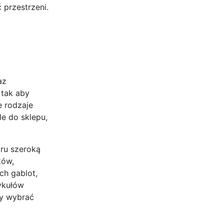
 przestrzeni.
az
 tak aby
e rodzaje
e do sklepu,
ru szeroką
ków,
ch gablot,
ykułów
by wybrać