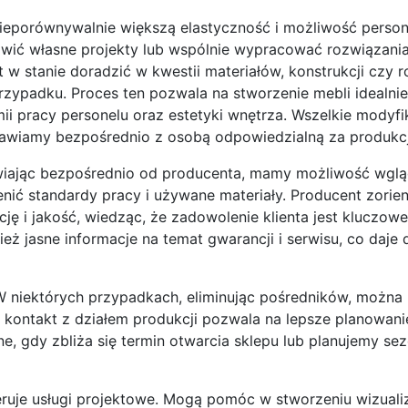
eporównywalnie większą elastyczność i możliwość persona
ić własne projekty lub wspólnie wypracować rozwiązani
 w stanie doradzić w kwestii materiałów, konstrukcji czy 
rzypadku. Proces ten pozwala na stworzenie mebli idealnie
pracy personelu oraz estetyki wnętrza. Wszelkie modyfik
awiamy bezpośrednio z osobą odpowiedzialną za produkcj
wiając bezpośrednio od producenta, mamy możliwość wgl
cenić standardy pracy i używane materiały. Producent zori
ję i jakość, wiedząc, że zadowolenie klienta jest kluczowe
ż jasne informacje na temat gwarancji i serwisu, co daje
 W niektórych przypadkach, eliminując pośredników, można
kontakt z działem produkcji pozwala na lepsze planowanie
ne, gdy zbliża się termin otwarcia sklepu lub planujemy s
ruje usługi projektowe. Mogą pomóc w stworzeniu wizualiz