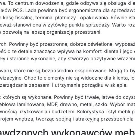
a. To centrum dowodzenia, gdzie odbywa się obsługa klie
eriałów POS. Lada powinna być ergonomiczna dla sprzedawc
asę fiskalną, terminal płatniczy i opakowania. Równie isto
nieważ stanowi ona wizytówkę punktu sprzedaży. Warto ro
 pozwolą na lepszą organizację przestrzeni.
ych. Powinny być przestronne, dobrze oświetlone, wyposa
ość o te detale znacząco wpływa na komfort klienta i jego
ły i staranne wykonanie, aby stworzyć pozytywne wrażeni
aru, które nie są bezpośrednio eksponowane. Mogą to b
zacyjne. Choć te elementy nie są widoczne dla klienta, ic
zarządzania zapasami i utrzymania porządku w sklepie.
 których są wykonane. Powinny być trwałe, łatwe do czysz
meblowa laminowana, MDF, drewno, metal, szkło. Wybór mat
nością użytkowania i budżetem. Kolorystyka i styl mebli 
ojem wnętrza, tworząc spójną i atrakcyjną przestrzeń dla k
sprawdzonych wykonawców mebl