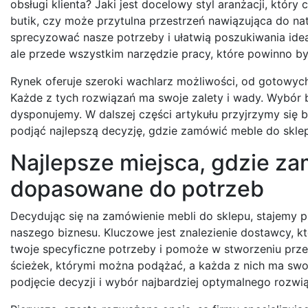
obsługi klienta? Jaki jest docelowy styl aranżacji, któ
butik, czy może przytulna przestrzeń nawiązująca do n
sprecyzować nasze potrzeby i ułatwią poszukiwania idea
ale przede wszystkim narzędzie pracy, które powinno by
Rynek oferuje szeroki wachlarz możliwości, od gotowy
Każde z tych rozwiązań ma swoje zalety i wady. Wybór b
dysponujemy. W dalszej części artykułu przyjrzymy się b
podjąć najlepszą decyzję, gdzie zamówić meble do sklep
Najlepsze miejsca, gdzie z
dopasowane do potrzeb
Decydując się na zamówienie mebli do sklepu, stajemy
naszego biznesu. Kluczowe jest znalezienie dostawcy, k
twoje specyficzne potrzeby i pomoże w stworzeniu przest
ścieżek, którymi można podążać, a każda z nich ma swoj
podjęcie decyzji i wybór najbardziej optymalnego rozwią