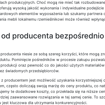
adach produkcyjnych. Choć mogą nie mieć tak rozbudowanej
ferują wysoką jakość wykonania i indywidualne podejście d
dardowych elementów wyposażenia lub szukamy partnera 
ania mebli lokalnemu rzemieślnikowi może również wpłyną
 od producenta bezpośrednio
producenta niesie ze sobą szereg korzyści, które mogą z
roduktu. Pominięcie pośredników w procesie zakupu pozwal
produkcji oraz pewność co do jakości użytych materiałów
przez świadomych przedsiębiorców.
 z producentem jest możliwość uzyskania korzystniejszej 
em, często doliczają swoją marżę do ceny produktu, co nat
jemy te dodatkowe koszty, co przekłada się na niższe cen
rdziej zaawansowane rozwiązania w tej samej cenie. To sz
 jest kluczowa dla utrzymania konkurencyjności.