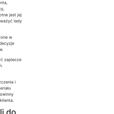
nta,
y,
tne jest jej
zważyć lady
żone w
 decyzje
e.
yć zaplecze
h
czenia i
eriału
powinny
lienta.
i do