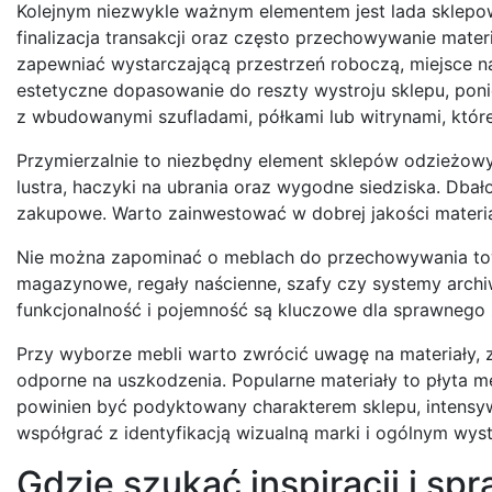
Kolejnym niezwykle ważnym elementem jest lada sklepow
finalizacja transakcji oraz często przechowywanie mat
zapewniać wystarczającą przestrzeń roboczą, miejsce na k
estetyczne dopasowanie do reszty wystroju sklepu, po
z wbudowanymi szufladami, półkami lub witrynami, które
Przymierzalnie to niezbędny element sklepów odzieżow
lustra, haczyki na ubrania oraz wygodne siedziska. Dbał
zakupowe. Warto zainwestować w dobrej jakości materia
Nie można zapominać o meblach do przechowywania tow
magazynowe, regały naścienne, szafy czy systemy archiwi
funkcjonalność i pojemność są kluczowe dla sprawnego 
Przy wyborze mebli warto zwrócić uwagę na materiały, z
odporne na uszkodzenia. Popularne materiały to płyta 
powinien być podyktowany charakterem sklepu, intensyw
współgrać z identyfikacją wizualną marki i ogólnym wystr
Gdzie szukać inspiracji i 