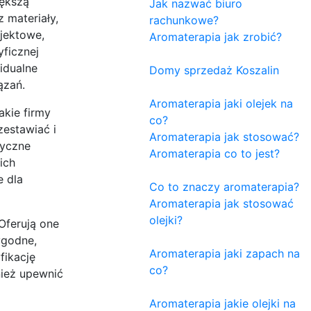
iększą
Jak nazwać biuro
 materiały,
rachunkowe?
jektowe,
Aromaterapia jak zrobić?
yficznej
idualne
Domy sprzedaż Koszalin
ązań.
Aromaterapia jaki olejek na
akie firmy
co?
zestawiać i
Aromaterapia jak stosować?
tyczne
Aromaterapia co to jest?
ich
e dla
Co to znaczy aromaterapia?
Aromaterapia jak stosować
olejki?
Oferują one
ygodne,
Aromaterapia jaki zapach na
fikację
co?
nież upewnić
Aromaterapia jakie olejki na