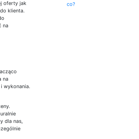
 oferty jak
co?
o klienta.
do
ć na
nacząco
a na
 i wykonania.
ceny.
uralnie
y dla nas,
czególnie