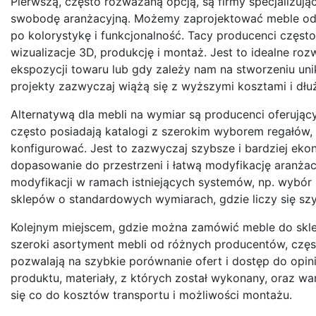
Pierwszą, często rozważaną opcją, są firmy specjalizują
swobodę aranżacyjną. Możemy zaprojektować meble od p
po kolorystykę i funkcjonalność. Tacy producenci częs
wizualizacje 3D, produkcję i montaż. Jest to idealne r
ekspozycji towaru lub gdy zależy nam na stworzeniu uni
projekty zazwyczaj wiążą się z wyższymi kosztami i dł
Alternatywą dla mebli na wymiar są producenci oferując
często posiadają katalogi z szerokim wyborem regałów, 
konfigurować. Jest to zazwyczaj szybsze i bardziej ek
dopasowanie do przestrzeni i łatwą modyfikację aranżacj
modyfikacji w ramach istniejących systemów, np. wybór 
sklepów o standardowych wymiarach, gdzie liczy się szy
Kolejnym miejscem, gdzie można zamówić meble do sklep
szeroki asortyment mebli od różnych producentów, czę
pozwalają na szybkie porównanie ofert i dostęp do opini
produktu, materiały, z których został wykonany, oraz w
się co do kosztów transportu i możliwości montażu.