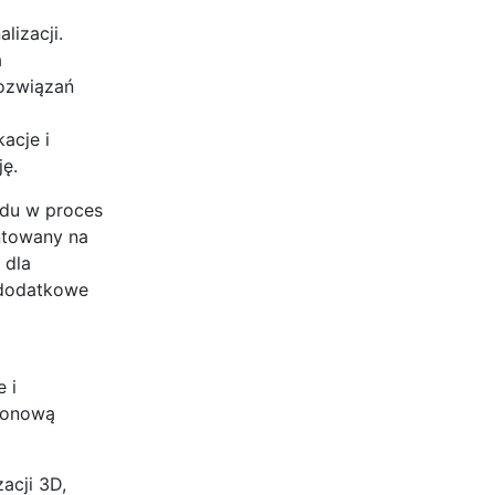
lizacji.
a
rozwiązań
acje i
ę.
ądu w proces
entowany na
 dla
 dodatkowe
 i
ezonową
acji 3D,