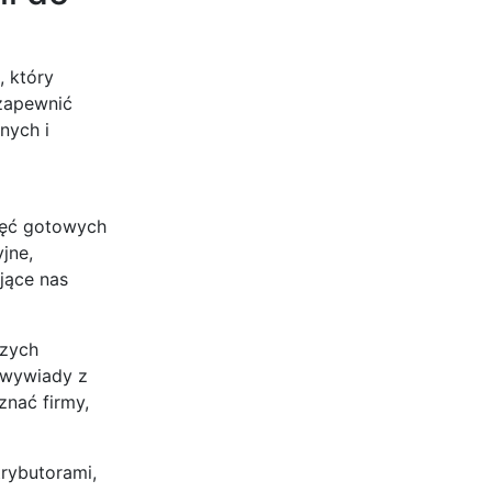
, który
 zapewnić
nych i
djęć gotowych
jne,
ujące nas
szych
 wywiady z
znać firmy,
rybutorami,