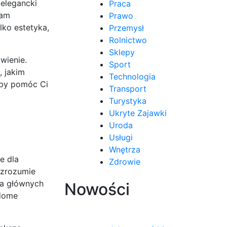
 elegancki
Praca
nam
Prawo
lko estetyka,
Przemysł
Rolnictwo
Sklepy
wienie.
Sport
, jakim
Technologia
 aby pomóc Ci
Transport
Turystyka
Ukryte Zajawki
Uroda
Usługi
Wnętrza
e dla
Zdrowie
 zrozumie
lka głównych
Nowości
adome