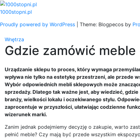
Skip
to
1000stopni.pl
content
Proudly powered by WordPress
|
Theme: Blogpecos by
Pr
Wnętrza
Gdzie zamówić meble 
Urządzanie sklepu to proces, który wymaga przemyśla
wpływa nie tylko na estetykę przestrzeni, ale przede w
Wybór odpowiednich mebli sklepowych może znacząco 
sprzedaży. Dlatego tak ważne jest, aby wiedzieć, gdzi
branży, wielkości lokalu i oczekiwanego stylu. Odpowi
zaprocentuje w przyszłości, ułatwiając codzienne funk
wizerunek marki.
Zanim jednak podejmiemy decyzję o zakupie, warto zast
pełnić meble? Czy mają być przede wszystkim ekspozycy