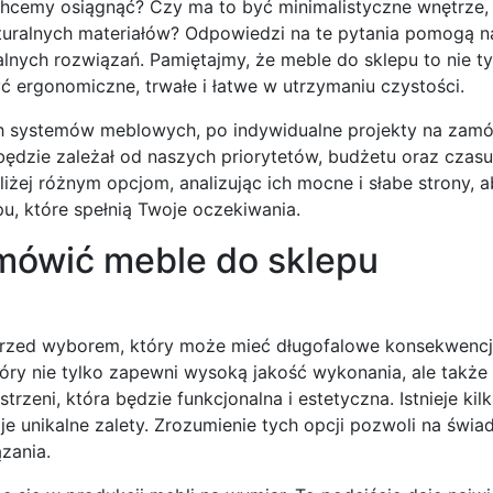
ry chcemy osiągnąć? Czy ma to być minimalistyczne wnętrze,
aturalnych materiałów? Odpowiedzi na te pytania pomogą 
lnych rozwiązań. Pamiętajmy, że meble do sklepu to nie ty
ć ergonomiczne, trwałe i łatwe w utrzymaniu czystości.
ch systemów meblowych, po indywidualne projekty na zamó
ędzie zależał od naszych priorytetów, budżetu oraz czasu
liżej różnym opcjom, analizując ich mocne i słabe strony,
u, które spełnią Twoje oczekiwania.
amówić meble do sklepu
 przed wyborem, który może mieć długofalowe konsekwencj
tóry nie tylko zapewni wysoką jakość wykonania, ale także
rzeni, która będzie funkcjonalna i estetyczna. Istnieje ki
e unikalne zalety. Zrozumienie tych opcji pozwoli na świ
zania.