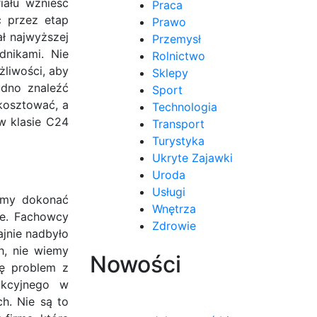
iału wznieść
Praca
ć przez etap
Prawo
ł najwyższej
Przemysł
dnikami. Nie
Rolnictwo
żliwości, aby
Sklepy
udno znaleźć
Sport
kosztować, a
Technologia
w klasie C24
Transport
Turystyka
Ukryte Zajawki
Uroda
Usługi
żemy dokonać
Wnętrza
ne. Fachowcy
Zdrowie
ajnie nadbyło
h, nie wiemy
Nowości
ię problem z
ukcyjnego w
h. Nie są to