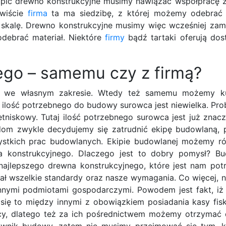
pić drewno konstrukcyjne musimy nawiązać współpracę z 
ywiście
firma
ta ma siedzibę, z której możemy odebrać 
 skalę. Drewno konstrukcyjne musimy więc wcześniej za
odebrać materiał. Niektóre
firmy
bądź tartaki oferują do
ego – samemu czy z firmą?
 we własnym zakresie. Wtedy też samemu możemy k
 ilość potrzebnego do budowy surowca jest niewielka. Pr
iskowy. Tutaj ilość potrzebnego surowca jest już znacz
 dom zwykle decydujemy się zatrudnić ekipę budowlaną, 
stkich prac budowlanych. Ekipie budowlanej możemy ró
a konstrukcyjnego. Dlaczego jest to dobry pomysł? B
jlepszego drewna konstrukcyjnego, które jest nam potr
iał wszelkie standardy oraz nasze wymagania. Co więcej, n
innymi podmiotami gospodarczymi. Powodem jest fakt, iż 
się to między innymi z obowiązkiem posiadania kasy fisk
y, dlatego też za ich pośrednictwem możemy otrzymać d
erownik budowy, zatem nie musimy przejmować się tym, 