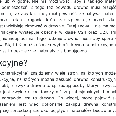
e lub wilgotne. Nie ma możliwości, aby z takiego mater
iu pomieszczeń. Z tego też powodu drewno musi przejś
 norm, tak aby kupujący miał pewność, że nabywa materia
przez etap strugania, które zabezpiecza je przed szko
st uwielbiają zimować w drewnie. Tutaj znowu – nie ma mo
ukcyjne występuje obecnie w klasie C24 oraz C27. Tr
jnie nieopłacalna. Tego rodzaju drewno musiałoby sporo 
. Stąd też można śmiało wybrać drewno konstrukcyjne 
ż są to bezpieczne materiały dla budującego.
kcyjne?
konstrukcyjne” znajdziemy wiele stron, na których mo
aukcyjne, na których można zakupić drewno konstrukcyj
fakt, iż zwykle drewno to sprzedają osoby, którym zwycz
 jest zwykle nieco tańszy niż w profesjonalnych firmac
ak naprawdę jest to drewno. Co więcej, może pojawić s
zaniem jest więc dokonanie zakupu drewna konstr
ją się sprzedażą szeroko pojętych materiałów budowlanyc