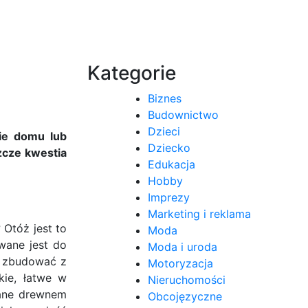
Kategorie
Biznes
Budownictwo
Dzieci
ie domu lub
Dziecko
zcze kwestia
Edukacja
Hobby
Imprezy
Marketing i reklama
Otóż jest to
Moda
wane jest do
Moda i uroda
y zbudować z
Motoryzacja
kie, łatwe w
Nieruchomości
wane drewnem
Obcojęzyczne