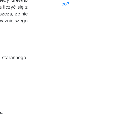
co?
 liczyć się z
szcza, że nie
ważniejszego
 starannego
ę…