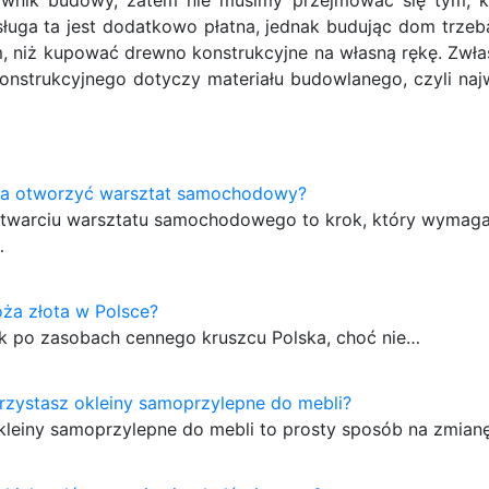
uga ta jest dodatkowo płatna, jednak budując dom trzeba
, niż kupować drewno konstrukcyjne na własną rękę. Zwła
onstrukcyjnego dotyczy materiału budowlanego, czyli naj
a otworzyć warsztat samochodowy?
otwarciu warsztatu samochodowego to krok, który wymaga
…
oża złota w Polsce?
k po zasobach cennego kruszcu Polska, choć nie…
rzystasz okleiny samoprzylepne do mebli?
kleiny samoprzylepne do mebli to prosty sposób na zmian