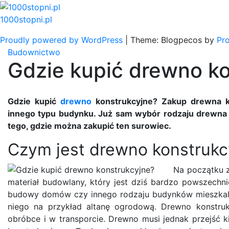
Skip
to
1000stopni.pl
content
Proudly powered by WordPress
|
Theme: Blogpecos by
Pr
Budownictwo
Gdzie kupić drewno k
Gdzie kupić
drewno
konstrukcyjne? Zakup drewna k
innego typu budynku. Już sam wybór rodzaju drewna 
tego, gdzie można zakupić ten surowiec.
Czym jest drewno konstrukc
Na początku z
materiał budowlany, który jest dziś bardzo powszechn
budowy domów czy innego rodzaju budynków mieszkaln
niego na przykład altanę ogrodową. Drewno konstruk
obróbce i w transporcie. Drewno musi jednak przejś