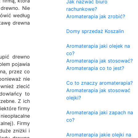
firmą, która
Jak nazwać biuro
drewno. Nie
rachunkowe?
mówić według
Aromaterapia jak zrobić?
stawę drewna
Domy sprzedaż Koszalin
Aromaterapia jaki olejek na
co?
upić drewno
Aromaterapia jak stosować?
oblem pojawia
Aromaterapia co to jest?
na, przez co
ponieważ nie
Co to znaczy aromaterapia?
wnież zlecić
Aromaterapia jak stosować
udowlańcy to
olejki?
zebne. Z ich
iektóre firmy
Aromaterapia jaki zapach na
nieopłacalne
co?
alnej). Firmy
uże zniżki i
Aromaterapia jakie olejki na
kiedy drewno