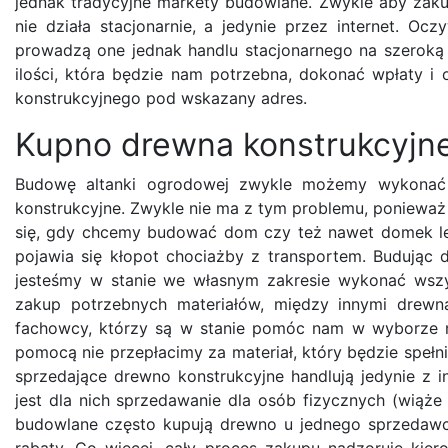
jednak tradycyjne markety budowlane. Zwykle aby zaku
nie działa stacjonarnie, a jedynie przez internet. Ocz
prowadzą one jednak handlu stacjonarnego na szeroką
ilości, która będzie nam potrzebna, dokonać wpłaty i 
konstrukcyjnego pod wskazany adres.
Kupno drewna konstrukcyjn
Budowę altanki ogrodowej zwykle możemy wykonać
konstrukcyjne. Zwykle nie ma z tym problemu, ponieważ
się, gdy chcemy budować dom czy też nawet domek letn
pojawia się kłopot chociażby z transportem. Budując
jesteśmy w stanie we własnym zakresie wykonać wszy
zakup potrzebnych materiałów, między innymi drewn
fachowcy, którzy są w stanie pomóc nam w wyborze na
pomocą nie przepłacimy za materiał, który będzie spełn
sprzedające drewno konstrukcyjne handlują jedynie z 
jest dla nich sprzedawanie dla osób fizycznych (wiąże 
budowlane często kupują drewno u jednego sprzedawc
rabaty. Co więcej, cały proces zakupu nadzoruje ki