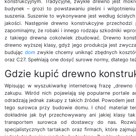
konstrukcyjnym. Tradycyjne, zwykłe drewno jest mokr
budynek – grozi to powstawaniu pleśni i wilgotnien
suszenia. Suszenie to wykonywane jest według ścisłych
jakości. Następnie drewno konstrukcyjne przechodzi 
zapominajmy, że robaki i innego rodzaju szkodniki wpro
z takiego drewna cokolwiek zbudować. Drewno konstr
drewno wyższej klasy, gdyż jego produkcja jest zwycza
budując
dom
zwykle chcemy uniknąć zbędnych kosztów
oraz C27. Spełniają one dosyć surowe normy, dlatego te
Gdzie kupić drewno konstru
Wpisując w wyszukiwarkę internetową frazę „drewno 
zakupu. Wśród nich pojawiają się popularne portale 
odradzają jednak zakupy z takich źródeł. Powodem jest 
tego surowca przy budowie domu. I choć materiał ten
dokładnie jak był przechowywany ani jakiej klasy t
transportem surowca od dostawcy do nas. Rozwią
specjalistycznych tartakach oraz firmach, które zajmu