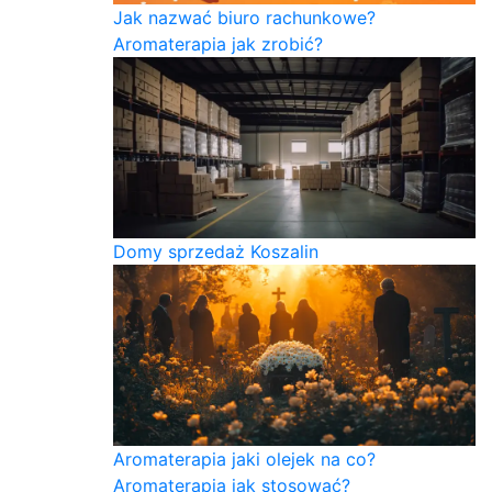
Jak nazwać biuro rachunkowe?
Aromaterapia jak zrobić?
Domy sprzedaż Koszalin
Aromaterapia jaki olejek na co?
Aromaterapia jak stosować?