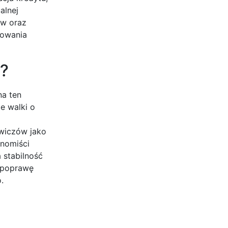
alnej
ów oraz
towania
w?
na ten
e walki o
wiczów jako
onomiści
 stabilność
u poprawę
.