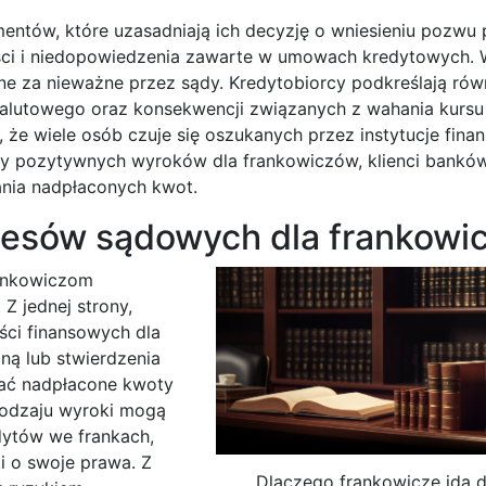
entów, które uzasadniają ich decyzję o wniesieniu pozwu
ci i niedopowiedzenia zawarte w umowach kredytowych. W
e za nieważne przez sądy. Kredytobiorcy podkreślają rów
 walutowego oraz konsekwencji związanych z wahania kursu
 że wiele osób czuje się oszukanych przez instytucje fina
czby pozytywnych wyroków dla frankowiczów, klienci banków
ania nadpłaconych kwot.
ocesów sądowych dla frankow
rankowiczom
Z jednej strony,
ci finansowych dla
ą lub stwierdzenia
kać nadpłacone kwoty
rodzaju wyroki mogą
dytów we frankach,
i o swoje prawa. Z
Dlaczego frankowicze idą 