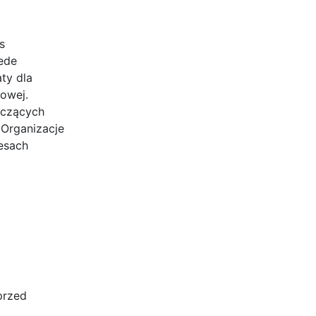
s
ede
ty dla
sowej.
yczących
Organizacje
esach
przed