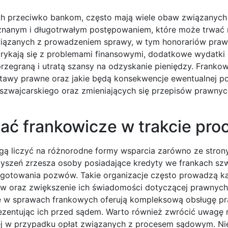
ch przeciwko bankom, często mają wiele obaw związanyc
znanym i długotrwałym postępowaniem, które może trwać 
związanych z prowadzeniem sprawy, w tym honorariów pra
borykają się z problemami finansowymi, dodatkowe wydatk
przegraną i utratą szansy na odzyskanie pieniędzy. Franko
stawy prawne oraz jakie będą konsekwencje ewentualnej po
 szwajcarskiego oraz zmieniających się przepisów prawny
ać frankowicze w trakcie pro
gą liczyć na różnorodne formy wsparcia zarówno ze strony
zyszeń zrzesza osoby posiadające kredyty we frankach szw
ygotowania pozwów. Takie organizacje często prowadzą k
ców oraz zwiększenie ich świadomości dotyczącej prawnyc
ię w sprawach frankowych oferują kompleksową obsługę p
ezentując ich przed sądem. Warto również zwrócić uwagę 
nej w przypadku opłat związanych z procesem sądowym. Ni