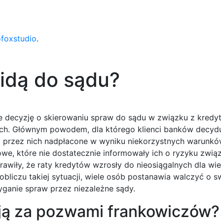
ofoxstudio
.
idą do sądu?
e decyzję o skierowaniu spraw do sądu w związku z kredy
h. Głównym powodem, dla którego klienci banków decydu
tały przez nich nadpłacone w wyniku niekorzystnych warun
sowe, które nie dostatecznie informowały ich o ryzyku zwi
wiły, że raty kredytów wzrosły do nieosiągalnych dla wie
obliczu takiej sytuacji, wiele osób postanawia walczyć o 
yganie spraw przez niezależne sądy.
ją za pozwami frankowiczów?