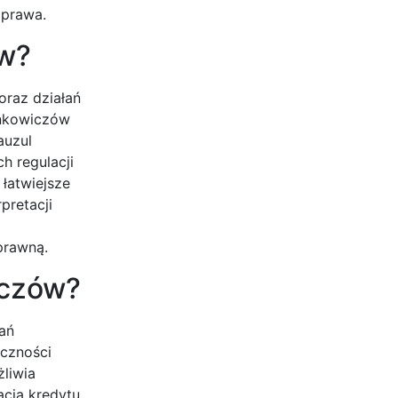
 prawa.
ów?
oraz działań
ankowiczów
auzul
h regulacji
łatwiejsze
pretacji
prawną.
iczów?
ań
czności
liwia
cja kredytu,