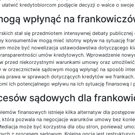
e ułatwić kredytobiorcom podjęcie decyzji o walce o swoje
 mogą wpłynąć na frankowicz
skich stał się przedmiotem intensywnej debaty publicznej 
ony konsumentów mogą mieć istotny wpływ na sytuację fr
adem może być nowelizacja ustawodawstwa dotyczącego kl
 transparentności umów kredytowych. Wprowadzenie nowyc
ów przed niekorzystnymi warunkami umowy oraz umożliwić 
 w orzecznictwie sądowym mogą wpłynąć na sposób inter
ia prawa w sprawach dotyczących kredytów we frankach.
omi ich potencjalnego wpływu na ich sytuację finansową i 
rocesów sądowych dla frankow
emów finansowych istnieje kilka alternatyw dla postępow
, która pozwala na negocjacje warunków umowy bez konie
ediacja może być korzystna dla obu stron, ponieważ umoż
ych z procesem sądowym. Kolejną opcją jest restrukturyza