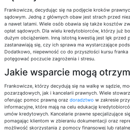
Frankowicze, decydując się na podjęcie kroków prawny
sądowym. Jedną z głównych obaw jest strach przed nie
a nawet latami. Wiele osób obawia się także kosztów 
opłat sądowych. Dla wielu kredytobiorców, którzy już 
dużym obciążeniem. Inną istotną kwestią jest lęk przed 
zastanawiają się, czy ich sprawa ma wystarczające pod
Dodatkowo, niepewność co do przyszłości kursu franka
potęgować poczucie zagrożenia i stresu.
Jakie wsparcie mogą otrzym
Frankowicze, którzy decydują się na walkę w sądzie, mo
pozarządowych, jak i kancelarii prawnych. Wiele stowar
oferując pomoc prawną oraz
doradztwo
w zakresie prz
informacyjne, które mają na celu edukację kredytobior
umów kredytowych. Kancelarie prawne specjalizujące s
pomagając klientom w zbieraniu dokumentacji oraz repr
możliwość skorzystania z pomocy finansowej lub ratal