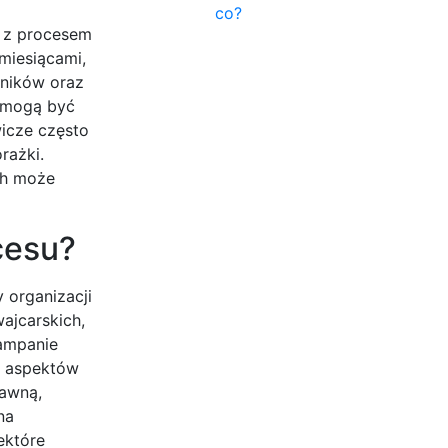
co?
h z procesem
miesiącami,
wników oraz
i mogą być
wicze często
rażki.
ch może
cesu?
 organizacji
ajcarskich,
ampanie
h aspektów
rawną,
na
ektóre