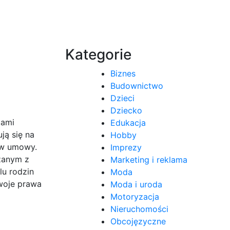
Kategorie
Biznes
Budownictwo
Dzieci
Dziecko
tami
Edukacja
ją się na
Hobby
ków umowy.
Imprezy
ązanym z
Marketing i reklama
lu rodzin
Moda
swoje prawa
Moda i uroda
Motoryzacja
Nieruchomości
Obcojęzyczne