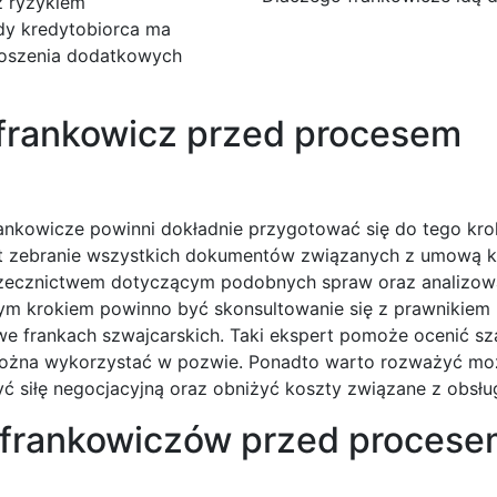
z ryzykiem
dy kredytobiorca ma
noszenia dodatkowych
 frankowicz przed procesem
ankowicze powinni dokładnie przygotować się do tego kro
jest zebranie wszystkich dokumentów związanych z umową 
z orzecznictwem dotyczącym podobnych spraw oraz analizow
nym krokiem powinno być skonsultowanie się z prawnikiem
e frankach szwajcarskich. Taki ekspert pomoże ocenić sz
 można wykorzystać w pozwie. Ponadto warto rozważyć mo
ć siłę negocjacyjną oraz obniżyć koszty związane z obsłu
 frankowiczów przed proces