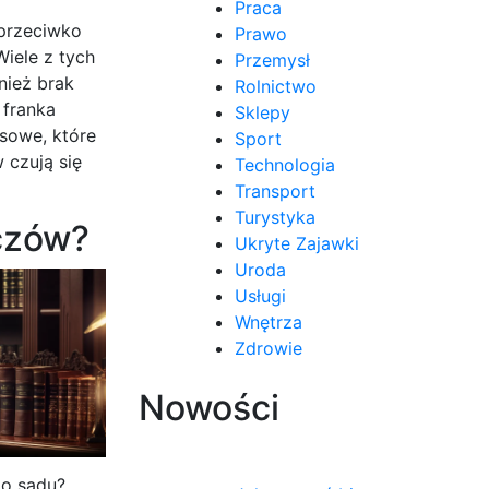
Praca
 przeciwko
Prawo
iele z tych
Przemysł
nież brak
Rolnictwo
 franka
Sklepy
nsowe, które
Sport
 czują się
Technologia
Transport
Turystyka
iczów?
Ukryte Zajawki
Uroda
Usługi
Wnętrza
Zdrowie
Nowości
do sądu?