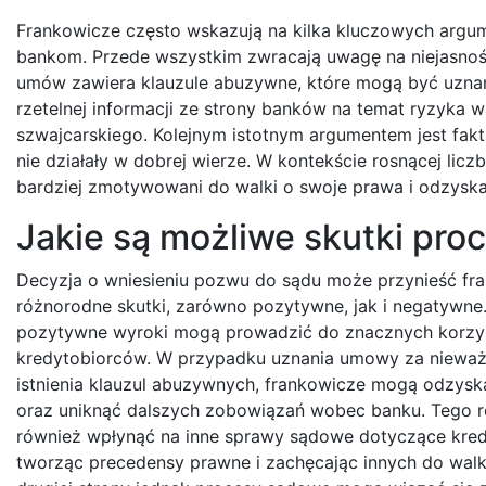
Frankowicze często wskazują na kilka kluczowych argum
bankom. Przede wszystkim zwracają uwagę na niejasnoś
umów zawiera klauzule abuzywne, które mogą być uznan
rzetelnej informacji ze strony banków na temat ryzyka
szwajcarskiego. Kolejnym istotnym argumentem jest fakt,
nie działały w dobrej wierze. W kontekście rosnącej li
bardziej zmotywowani do walki o swoje prawa i odzysk
Jakie są możliwe skutki pr
Decyzja o wniesieniu pozwu do sądu może przynieść f
różnorodne skutki, zarówno pozytywne, jak i negatywne. 
pozytywne wyroki mogą prowadzić do znacznych korzyś
kredytobiorców. W przypadku uznania umowy za nieważn
istnienia klauzul abuzywnych, frankowicze mogą odzys
oraz uniknąć dalszych zobowiązań wobec banku. Tego 
również wpłynąć na inne sprawy sądowe dotyczące kre
tworząc precedensy prawne i zachęcając innych do walk