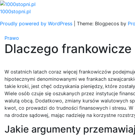
Skip
to
1000stopni.pl
content
Proudly powered by WordPress
|
Theme: Blogpecos by
Pr
Prawo
Dlaczego frankowicze 
W ostatnich latach coraz więcej frankowiczów podejmuj
hipotecznymi denominowanymi we frankach szwajcarskic
takie kroki, jest chęć odzyskania pieniędzy, które zos
Wiele osób czuje się oszukanych przez instytucje finan
walutą obcą. Dodatkowo, zmiany kursów walutowych spra
kwot, co prowadzi do trudności finansowych i stresu. W 
na drodze sądowej, mając nadzieję na korzystne rozstrz
Jakie argumenty przemawia