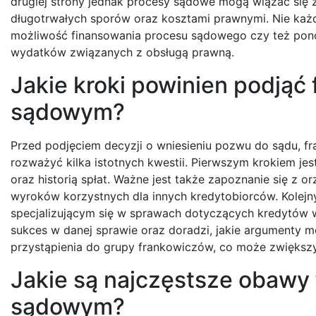
drugiej strony jednak procesy sądowe mogą wiązać się 
długotrwałych sporów oraz kosztami prawnymi. Nie każ
możliwość finansowania procesu sądowego czy też po
wydatków związanych z obsługą prawną.
Jakie kroki powinien podjąć
sądowym?
Przed podjęciem decyzji o wniesieniu pozwu do sądu, fr
rozważyć kilka istotnych kwestii. Pierwszym krokiem 
oraz historią spłat. Ważne jest także zapoznanie się 
wyroków korzystnych dla innych kredytobiorców. Kolej
specjalizującym się w sprawach dotyczących kredytów w
sukces w danej sprawie oraz doradzi, jakie argumenty
przystąpienia do grupy frankowiczów, co może zwiększy
Jakie są najczęstsze obawy
sądowym?