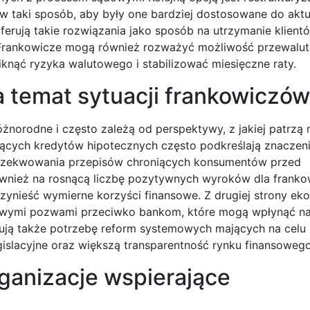
w taki sposób, aby były one bardziej dostosowane do aktu
oferują takie rozwiązania jako sposób na utrzymanie klient
. Frankowicze mogą również rozważyć możliwość przewalu
knąć ryzyka walutowego i stabilizować miesięczne raty.
a temat sytuacji frankowiczó
żnorodne i często zależą od perspektywy, z jakiej patrzą 
zących kredytów hipotecznych często podkreślają znaczeni
egzekwowania przepisów chroniących konsumentów przed
wnież na rosnącą liczbę pozytywnych wyroków dla franko
zynieść wymierne korzyści finansowe. Z drugiej strony ek
owymi pozwami przeciwko bankom, które mogą wpłynąć na
rują także potrzebę reform systemowych mających na cel
islacyjne oraz większą transparentność rynku finansowego
rganizacje wspierające