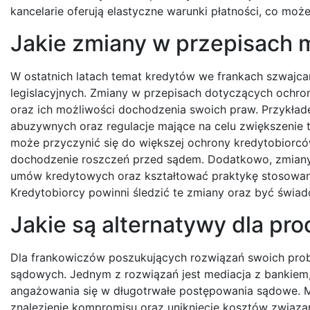
kancelarie oferują elastyczne warunki płatności, co moż
Jakie zmiany w przepisach
W ostatnich latach temat kredytów we frankach szwajcar
legislacyjnych. Zmiany w przepisach dotyczących ochr
oraz ich możliwości dochodzenia swoich praw. Przykł
abuzywnych oraz regulacje mające na celu zwiększenie
może przyczynić się do większej ochrony kredytobiorc
dochodzenie roszczeń przed sądem. Dodatkowo, zmiany
umów kredytowych oraz kształtować praktykę stosowan
Kredytobiorcy powinni śledzić te zmiany oraz być świad
Jakie są alternatywy dla p
Dla frankowiczów poszukujących rozwiązań swoich probl
sądowych. Jednym z rozwiązań jest mediacja z bankiem
angażowania się w długotrwałe postępowania sądowe. M
znalezienie kompromisu oraz uniknięcie kosztów związan