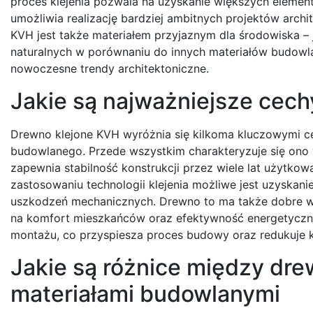
proces klejenia pozwala na uzyskanie większych elemen
umożliwia realizację bardziej ambitnych projektów arch
KVH jest także materiałem przyjaznym dla środowiska –
naturalnych w porównaniu do innych materiałów budowla
nowoczesne trendy architektoniczne.
Jakie są najważniejsze cec
Drewno klejone KVH wyróżnia się kilkoma kluczowymi cec
budowlanego. Przede wszystkim charakteryzuje się ono 
zapewnia stabilność konstrukcji przez wiele lat użytkowa
zastosowaniu technologii klejenia możliwe jest uzyskan
uszkodzeń mechanicznych. Drewno to ma także dobre wła
na komfort mieszkańców oraz efektywność energetyczną
montażu, co przyspiesza proces budowy oraz redukuje k
Jakie są różnice między dr
materiałami budowlanymi