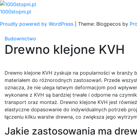
Skip
to
1000stopni.pl
content
Proudly powered by WordPress
|
Theme: Blogpecos by
Pr
Budownictwo
Drewno klejone KVH
Drewno klejone KVH zyskuje na popularności w branży bu
materiałem do różnorodnych zastosowań. Przede wszystk
oznacza, że nie ulega łatwym deformacjom pod wpływem 
wykonane z KVH są bardziej trwałe i odporne na czynnik
transport oraz montaż. Drewno klejone KVH jest również
elastyczne dopasowanie do indywidualnych potrzeb pro
łączeniu kilku warstw drewna, co zwiększa jego wytrzymał
Jakie zastosowania ma dre