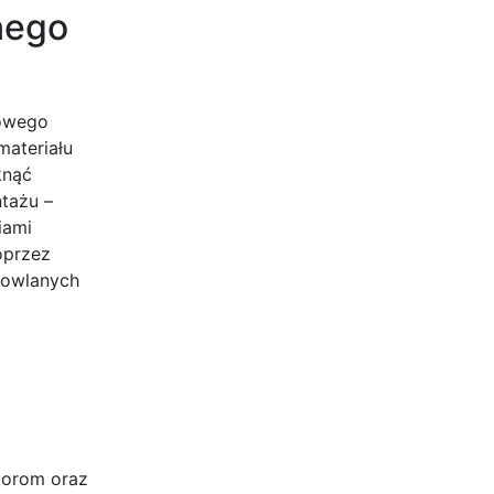
nego
cowego
materiału
knąć
ntażu –
iami
oprzez
dowlanych
lorom oraz