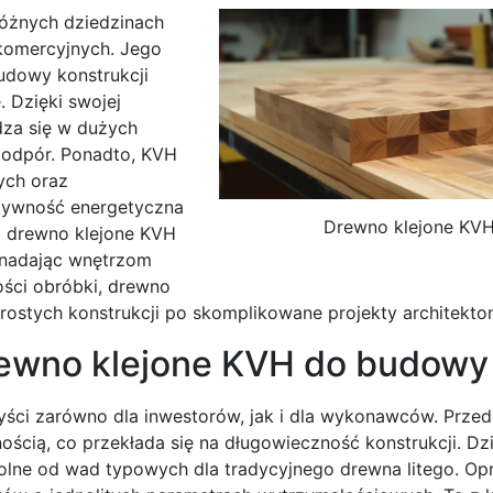
różnych dziedzinach
komercyjnych. Jego
budowy konstrukcji
 Dzięki swojej
dza się w dużych
podpór. Ponadto, KVH
ych oraz
tywność energetyczna
Drewno klejone KV
j drewno klejone KVH
 nadając wnętrzom
wości obróbki, drewno
stych konstrukcji po skomplikowane projekty architekton
rewno klejone KVH do budowy
ci zarówno dla inwestorów, jak i dla wykonawców. Przed
ością, co przekłada się na długowieczność konstrukcji. Dzi
olne od wad typowych dla tradycyjnego drewna litego. Op