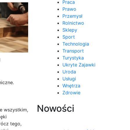
Praca
Prawo
Przemysł
Rolnictwo
Sklepy
Sport
Technologia
Transport
Turystyka
H
Ukryte Zajawki
Uroda
Usługi
iczne.
Wnętrza
Zdrowie
Nowości
e wszystkim,
ęki
rócz tego,