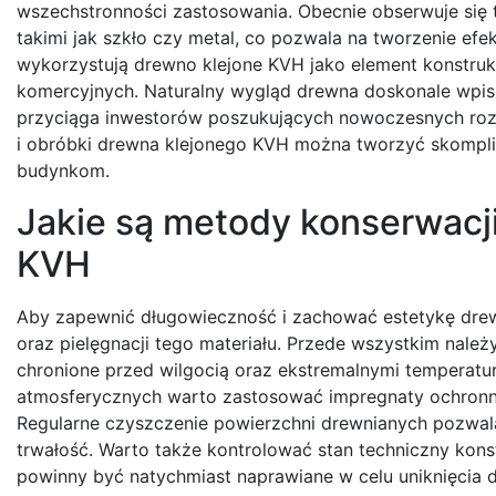
wszechstronności zastosowania. Obecnie obserwuje się 
takimi jak szkło czy metal, co pozwala na tworzenie efek
wykorzystują drewno klejone KVH jako element konstr
komercyjnych. Naturalny wygląd drewna doskonale wpis
przyciąga inwestorów poszukujących nowoczesnych rozw
i obróbki drewna klejonego KVH można tworzyć skomplik
budynkom.
Jakie są metody konserwacji
KVH
Aby zapewnić długowieczność i zachować estetykę drewn
oraz pielęgnacji tego materiału. Przede wszystkim nal
chronione przed wilgocią oraz ekstremalnymi temperat
atmosferycznych warto zastosować impregnaty ochronne
Regularne czyszczenie powierzchni drewnianych pozwala
trwałość. Warto także kontrolować stan techniczny kon
powinny być natychmiast naprawiane w celu uniknięcia 