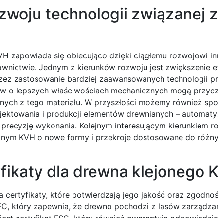
ozwoju technologii związanej z
VH zapowiada się obiecująco dzięki ciągłemu rozwojowi i
wnictwie. Jednym z kierunków rozwoju jest zwiększenie 
rzez zastosowanie bardziej zaawansowanych technologii p
w o lepszych właściwościach mechanicznych mogą przycz
nych z tego materiału. W przyszłości możemy również spo
rojektowania i produkcji elementów drewnianych – automaty
recyzję wykonania. Kolejnym interesującym kierunkiem ro
jonym KVH o nowe formy i przekroje dostosowane do różn
yfikaty dla drewna klejonego 
 certyfikaty, które potwierdzają jego jakość oraz zgodno
PEFC, który zapewnia, że drewno pochodzi z lasów zarządz
st certyfikat FSC, który również gwarantuje odpowiedzia