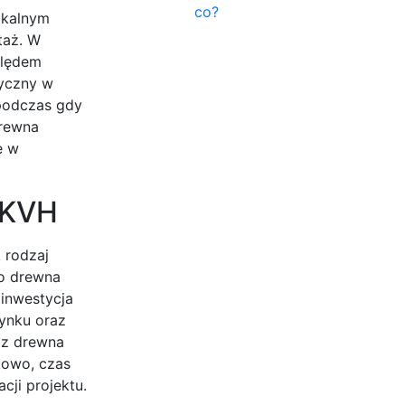
co?
ikalnym
taż. W
ględem
tyczny w
 podczas gdy
drewna
e w
 KVH
 rodzaj
go drewna
inwestycja
ynku oraz
e z drewna
kowo, czas
cji projektu.