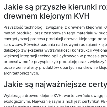
Jakie są przyszłe kierunki r
drewnem klejonym KVH
Przyszłość technologii związanej z drewnem klejonym K
metod produkcji oraz zastosowań tego materiału w budo
energetycznej procesu produkcji drewna klejonego pop
surowców. Również badania nad nowymi rodzajami klejó
dalszego zwiększenia wytrzymałości konstrukcji wykona
większej integracji technologii cyfrowych w procesie p
procesów może przyspieszyć produkcję oraz zwiększyć p
poszerzenie oferty produktów opartych na drewnie kle
architektonicznych.
Jakie są najważniejsze cert
Wybierając drewno klejone KVH, warto zwrócić uwagę na
ekologicznymi. Najważniejszym z nich jest certyfikat 
sposób zrównoważony. Kolejnym istotnym dokumentem je