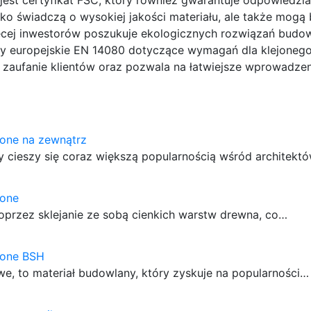
lko świadczą o wysokiej jakości materiału, ale także mogą
cej inwestorów poszukuje ekologicznych rozwiązań budow
y europejskie EN 14080 dotyczące wymagań dla klejoneg
 zaufanie klientów oraz pozwala na łatwiejsze wprowadzen
jone na zewnątrz
y cieszy się coraz większą popularnością wśród architekt
jone
oprzez sklejanie ze sobą cienkich warstw drewna, co…
jone BSH
e, to materiał budowlany, który zyskuje na popularności…