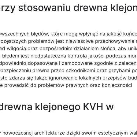
przy stosowaniu drewna klejo
 powszechnych błędów, które mogą wpłynąć na jakość koń
jczęstszych problemów jest niewłaściwe przechowywanie 
d wilgocią oraz bezpośrednim działaniem słońca, aby uni
m błędem jest niedostateczna kontrola jakości podczas mo
ą odpowiednio dopasowane i zamocowane zgodnie z zalecen
abezpieczeniu drewna przed szkodnikami oraz grzybami p
to zdarza się także ignorowanie lokalnych przepisów bu
e prowadzić do problemów prawnych oraz konieczności
 drewna klejonego KVH w
 w nowoczesnej architekturze dzięki swoim estetycznym wa