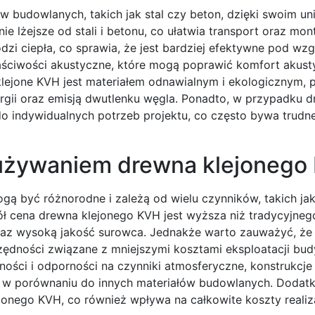
w budowlanych, takich jak stal czy beton, dzięki swoim un
e lżejsze od stali i betonu, co ułatwia transport oraz mon
dzi ciepła, co sprawia, że jest bardziej efektywne pod wz
łaściwości akustyczne, które mogą poprawić komfort akus
lejone KVH jest materiałem odnawialnym i ekologicznym,
ergii oraz emisją dwutlenku węgla. Ponadto, w przypadku 
 indywidualnych potrzeb projektu, co często bywa trudn
 używaniem drewna klejonego
 być różnorodne i zależą od wielu czynników, takich jak
gół cena drewna klejonego KVH jest wyższa niż tradycyjne
raz wysoką jakość surowca. Jednakże warto zauważyć, że 
ędności związane z mniejszymi kosztami eksploatacji bud
ności i odporności na czynniki atmosferyczne, konstrukcj
 w porównaniu do innych materiałów budowlanych. Dodat
jonego KVH, co również wpływa na całkowite koszty realiza