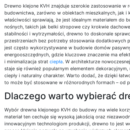
Drewno klejone KVH znajduje szerokie zastosowanie w 
budownictwa, zarówno w obiektach mieszkalnych, jak i 
właściwości sprawiają, że jest idealnym materiałem do 
nośnych, takich jak belki stropowe czy krokwie dachowe.
stabilności i wytrzymałości, drewno to doskonale spraw
przestrzeniach bez potrzeby stosowania dodatkowych 
jest często wykorzystywane w budowie domów pasywn
energooszczędnych, gdzie kluczowe znaczenie ma efek
i minimalizacja strat
ciepła
. W architekturze nowoczesne
staje się również popularnym elementem dekoracyjnym,
ciepły i naturalny charakter. Warto dodać, że dzięki łat
to może być stosowane w różnorodnych formach – od pro
Dlaczego warto wybierać d
Wybór drewna klejonego KVH do budowy ma wiele korzyś
materiał ten cechuje się wysoką jakością oraz niezawodn
innowacyjnym technologiom produkcji, drewno to jest w