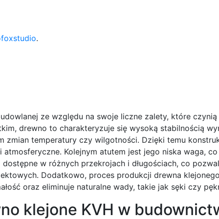
ofoxstudio
.
dowlanej ze względu na swoje liczne zalety, które czynią 
im, drewno to charakteryzuje się wysoką stabilnością w
zmian temperatury czy wilgotności. Dzięki temu konstru
i atmosferyczne. Kolejnym atutem jest jego niska waga, co
 dostępne w różnych przekrojach i długościach, co pozwa
jektowych. Dodatkowo, proces produkcji drewna klejonego
ość oraz eliminuje naturalne wady, takie jak sęki czy pękn
wno klejone KVH w budownict