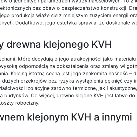
tów o jednolitych parametrach wytrzymałościowych. To z k
itektonicznych bez obaw o bezpieczeństwo konstrukcji. Dr
 jego produkcja wiąże się z mniejszym zużyciem energii o
nych. Dodatkowo, jego estetyka sprawia, że doskonale wp
hy drewna klejonego KVH
hami, które decydują o jego atrakcyjności jako materiału
wysoką odpornością na odkształcenia oraz zmiany wilgotn
nia. Kolejną istotną cechą jest jego znakomita nośność – d
ie dużych przekrojów bez ryzyka wystąpienia pęknięć czy i
ściwości izolacyjne zarówno termiczne, jak i akustyczne
 budynków. Co więcej, drewno klejone KVH jest łatwe do 
oszty robocizny.
ewnem klejonym KVH a innymi