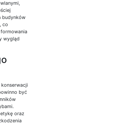
owlanymi,
ściej
ch budynków
, co
i formowania
ny wygląd
go
 konserwacji
 powinno być
ynników
ybami.
tetykę oraz
szkodzenia