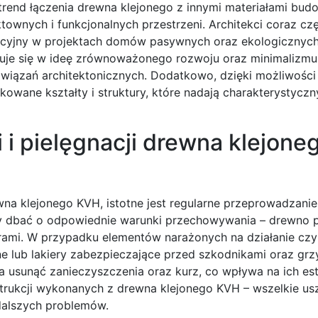
trend łączenia drewna klejonego z innymi materiałami bud
townych i funkcjonalnych przestrzeni. Architekci coraz czę
ukcyjny w projektach domów pasywnych oraz ekologiczny
uje się w ideę zrównoważonego rozwoju oraz minimalizmu
iązań architektonicznych. Dodatkowo, dzięki możliwośc
owane kształty i struktury, które nadają charakterystycz
 i pielęgnacji drewna klejone
a klejonego KVH, istotne jest regularne przeprowadzanie
eży dbać o odpowiednie warunki przechowywania – drewno
urami. W przypadku elementów narażonych na działanie cz
 lub lakiery zabezpieczające przed szkodnikami oraz grz
 usunąć zanieczyszczenia oraz kurz, co wpływa na ich es
strukcji wykonanych z drewna klejonego KVH – wszelkie u
dalszych problemów.