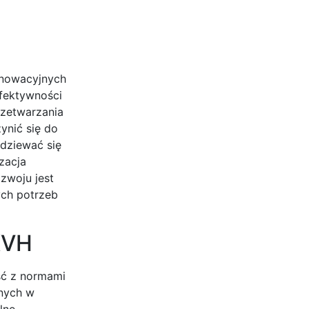
nnowacyjnych
efektywności
rzetwarzania
ynić się do
dziewać się
zacja
zwoju jest
ych potrzeb
KVH
ść z normami
anych w
lne