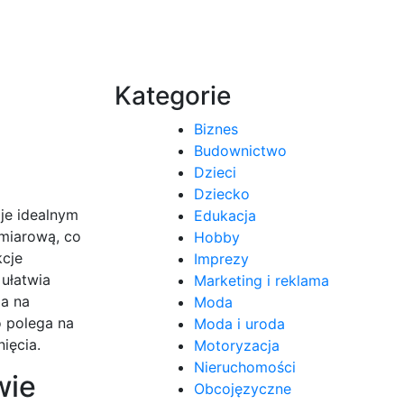
Kategorie
Biznes
Budownictwo
Dzieci
Dziecko
je idealnym
Edukacja
ymiarową, co
Hobby
kcje
Imprezy
 ułatwia
Marketing i reklama
la na
Moda
 polega na
Moda i uroda
ięcia.
Motoryzacja
Nieruchomości
wie
Obcojęzyczne