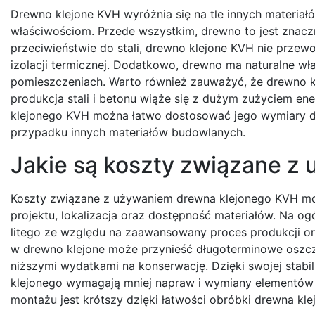
Drewno klejone KVH wyróżnia się na tle innych materiałó
właściwościom. Przede wszystkim, drewno to jest znaczni
przeciwieństwie do stali, drewno klejone KVH nie przewo
izolacji termicznej. Dodatkowo, drewno ma naturalne w
pomieszczeniach. Warto również zauważyć, że drewno k
produkcja stali i betonu wiąże się z dużym zużyciem en
klejonego KVH można łatwo dostosować jego wymiary do
przypadku innych materiałów budowlanych.
Jakie są koszty związane z
Koszty związane z używaniem drewna klejonego KVH mogą
projektu, lokalizacja oraz dostępność materiałów. Na o
litego ze względu na zaawansowany proces produkcji o
w drewno klejone może przynieść długoterminowe oszcz
niższymi wydatkami na konserwację. Dzięki swojej stabil
klejonego wymagają mniej napraw i wymiany elementów
montażu jest krótszy dzięki łatwości obróbki drewna kle