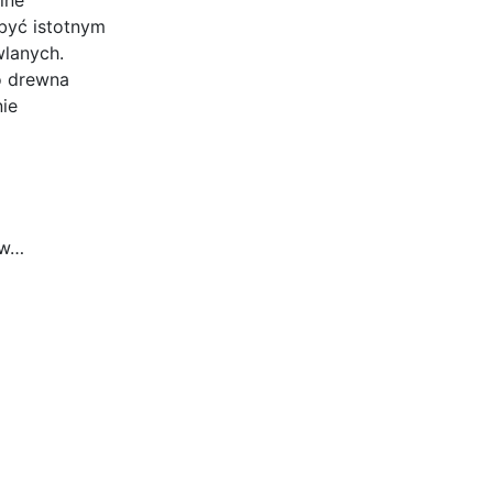
 być istotnym
lanych.
o drewna
ie
ów…