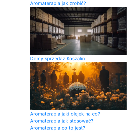
Aromaterapia jak zrobić?
Domy sprzedaż Koszalin
Aromaterapia jaki olejek na co?
Aromaterapia jak stosować?
Aromaterapia co to jest?