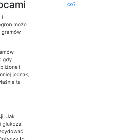
wocami
co?
 i
nogron może
75 gramów
gramów
s gdy
bliżone i
niej jednak,
łaśnie ta
i. Jak
i glukoza.
decydować
Dotyczy to