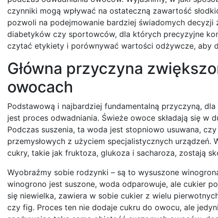
czynniki mogą wpływać na ostateczną zawartość słodki
pozwoli na podejmowanie bardziej świadomych decyzji ż
diabetyków czy sportowców, dla których precyzyjne kont
czytać etykiety i porównywać wartości odżywcze, aby
Główna przyczyna zwiększon
owocach
Podstawową i najbardziej fundamentalną przyczyną, dla 
jest proces odwadniania. Świeże owoce składają się w 
Podczas suszenia, ta woda jest stopniowo usuwana, czy
przemysłowych z użyciem specjalistycznych urządzeń. W 
cukry, takie jak fruktoza, glukoza i sacharoza, zostają s
Wyobraźmy sobie rodzynki – są to wysuszone winogrona.
winogrono jest suszone, woda odparowuje, ale cukier po
się niewielka, zawiera w sobie cukier z wielu pierwotny
czy fig. Proces ten nie dodaje cukru do owocu, ale jedyn