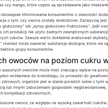
as czy mango, które często są sprzedawane jako mieszank
ada obowiązek informowania konsumentów o obecności doda
ja o tym, czy owoce zostały dosłodzone. Zazwyczaj jest 
rop glukozowy” lub „syrop glukozowo-fruktozowy”. Jeśli ow
o ich produkcji nie użyto żadnych zewnętrznych substancji
ących cukrów. Zawsze warto dokładnie analizować etykiety
” również może zawierać substancje słodzące, które nie są
niektóre grupy konsumentów.
h owoców na poziom cukru w
ie suszonych owoców może mieć znaczący wpływ na pozi
ą szybko wchłaniane do krwiobiegu, co prowadzi do gwałtow
 zdrowych, organizm jest w stanie poradzić sobie z tymi 
oscią lub innymi zaburzeniami gospodarki węglowodanowej, 
h komplikacji zdrowotnych.
. Suszone owoce, ze względu na wysoką zawartość cukrów