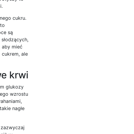
i.
nego cukru.
to
oce są
 słodzących,
, aby mieć
 cukrem, ale
e krwi
om glukozy
nego wzrostu
wahaniami,
takie nagłe
, zazwyczaj