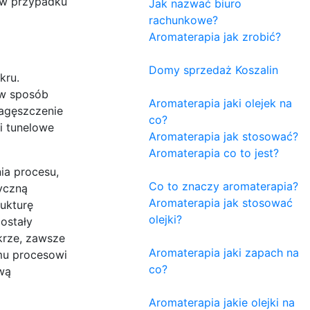
 w przypadku
Jak nazwać biuro
rachunkowe?
Aromaterapia jak zrobić?
Domy sprzedaż Koszalin
kru.
 w sposób
Aromaterapia jaki olejek na
zagęszczenie
co?
i tunelowe
Aromaterapia jak stosować?
Aromaterapia co to jest?
ia procesu,
Co to znaczy aromaterapia?
yczną
Aromaterapia jak stosować
ukturę
olejki?
ostały
krze, zawsze
Aromaterapia jaki zapach na
mu procesowi
co?
wą
Aromaterapia jakie olejki na