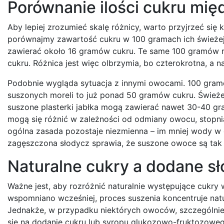
Porównanie ilości cukru mi
Aby lepiej zrozumieć skalę różnicy, warto przyjrzeć s
porównajmy zawartość cukru w 100 gramach ich świeżej
zawierać około 16 gramów cukru. Te same 100 gramów r
cukru. Różnica jest więc olbrzymia, bo czterokrotna, a 
Podobnie wygląda sytuacja z innymi owocami. 100 gra
suszonych moreli to już ponad 50 gramów cukru. Śwież
suszone plasterki jabłka mogą zawierać nawet 30-40 gr
mogą się różnić w zależności od odmiany owocu, stopnia
ogólna zasada pozostaje niezmienna – im mniej wody w 
zagęszczona słodycz sprawia, że suszone owoce są tak
Naturalne cukry a dodane s
Ważne jest, aby rozróżnić naturalnie występujące cukr
wspomniano wcześniej, proces suszenia koncentruje natu
Jednakże, w przypadku niektórych owoców, szczególnie
się na dodanie cukru lub syropu glukozowo-fruktozoweg