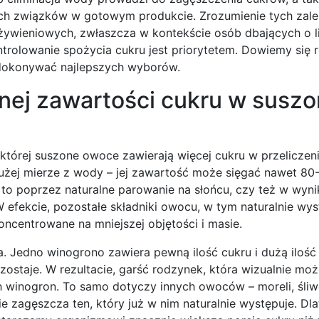
ch związków w gotowym produkcie. Zrozumienie tych zale
ywieniowych, zwłaszcza w kontekście osób dbających o li
rolowanie spożycia cukru jest priorytetem. Dowiemy się r
 dokonywać najlepszych wyborów.
ej zawartości cukru w susz
której suszone owoce zawierają więcej cukru w przeliczen
dużej mierze z wody – jej zawartość może sięgać nawet 80
 to poprzez naturalne parowanie na słońcu, czy też w wyn
efekcie, pozostałe składniki owocu, w tym naturalnie wys
koncentrowane na mniejszej objętości i masie.
 Jedno winogrono zawiera pewną ilość cukru i dużą ilość
zostaje. W rezultacie, garść rodzynek, która wizualnie m
ch winogron. To samo dotyczy innych owoców – moreli, śliw
ie zagęszcza ten, który już w nim naturalnie występuje. Dla