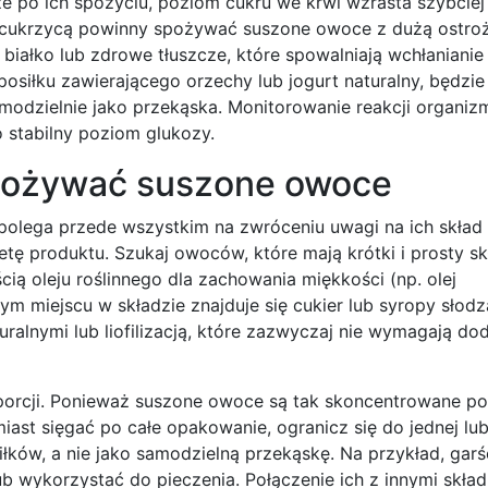
że po ich spożyciu, poziom cukru we krwi wzrasta szybciej
z cukrzycą powinny spożywać suszone owoce z dużą ostroż
 białko lub zdrowe tłuszcze, które spowalniają wchłaniani
siłku zawierającego orzechy lub jogurt naturalny, będzie
modzielnie jako przekąska. Monitorowanie reakcji organiz
 stabilny poziom glukozy.
spożywać suszone owoce
lega przede wszystkim na zwróceniu uwagi na ich skład 
tę produktu. Szukaj owoców, które mają krótki i prosty skł
cią oleju roślinnego dla zachowania miękkości (np. olej
m miejscu w składzie znajduje się cukier lub syropy słodzą
alnymi lub liofilizacją, które zazwyczaj nie wymagają d
 porcji. Ponieważ suszone owoce są tak skoncentrowane 
Zamiast sięgać po całe opakowanie, ogranicz się do jednej l
iłków, a nie jako samodzielną przekąskę. Na przykład, gar
ub wykorzystać do pieczenia. Połączenie ich z innymi skła