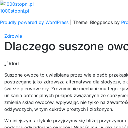
Skip
to
1000stopni.pl
content
Proudly powered by WordPress
|
Theme: Blogpecos by
Pr
Zdrowie
Dlaczego suszone owo
„`html
Suszone owoce to uwielbiana przez wiele osób przekąsk
postrzegane jako zdrowsza alternatywa dla słodyczy, ok
świeże pierwowzory. Zrozumienie mechanizmu tego zjawi
unikania potencjalnych pułapek związanych ze spożyciem 
zmienia skład owoców, wpływając nie tylko na zawartoś
odżywczych, w tym cukrów prostych i złożonych.
W niniejszym artykule przyjrzymy się bliżej przyczynom
podczas odwadniania owoców. Wyjaśnimy, w jaki sposób 