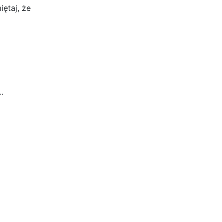
ętaj, że
…