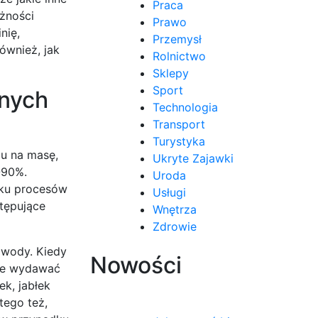
Praca
żności
Prawo
nię,
Przemysł
ównież, jak
Rolnictwo
Sklepy
Sport
onych
Technologia
Transport
Turystyka
iu na masę,
Ukryte Zajawki
-90%.
Uroda
iku procesów
Usługi
tępujące
Wnętrza
Zdrowie
 wody. Kiedy
Nowości
oże wydawać
ek, jabłek
tego też,