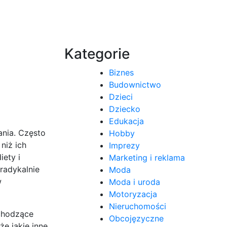
Kategorie
Biznes
Budownictwo
Dzieci
Dziecko
Edukacja
ania. Często
Hobby
niż ich
Imprezy
ety i
Marketing i reklama
 radykalnie
Moda
w
Moda i uroda
Motoryzacja
Nieruchomości
achodzące
Obcojęzyczne
e jakie inne