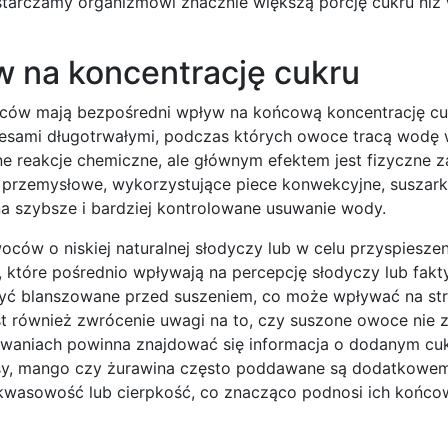
tarczamy organizmowi znacznie większą porcję cukru niż
yw na koncentrację cukru
ców mają bezpośredni wpływ na końcową koncentrację cu
rocesami długotrwałymi, podczas których owoce tracą wodę
e reakcje chemiczne, ale głównym efektem jest fizyczne 
przemysłowe, wykorzystujące piece konwekcyjne, suszark
 na szybsze i bardziej kontrolowane usuwanie wody.
ów o niskiej naturalnej słodyczy lub w celu przyspieszen
które pośrednio wpływają na percepcję słodyczy lub fakt
yć blanszowane przed suszeniem, co może wpływać na str
t również zwrócenie uwagi na to, czy suszone owoce nie z
kowaniach powinna znajdować się informacja o dodanym cu
nasy, mango czy żurawina często poddawane są dodatkowe
ą kwasowość lub cierpkość, co znacząco podnosi ich końco