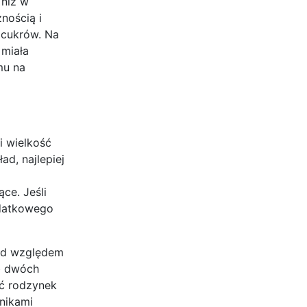
 niż w
nością i
e cukrów. Na
 miała
mu na
i wielkość
ad, najlepiej
ce. Jeśli
odatkowego
pod względem
ub dwóch
ść rodzynek
dnikami