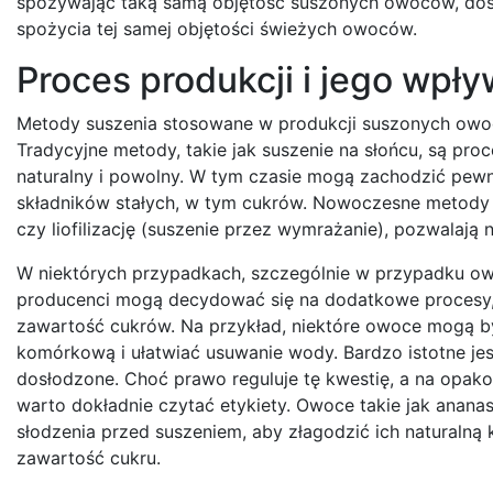
spożywając taką samą objętość suszonych owoców, dos
spożycia tej samej objętości świeżych owoców.
Proces produkcji i jego wpł
Metody suszenia stosowane w produkcji suszonych owo
Tradycyjne metody, takie jak suszenie na słońcu, są p
naturalny i powolny. W tym czasie mogą zachodzić pewn
składników stałych, w tym cukrów. Nowoczesne metody 
czy liofilizację (suszenie przez wymrażanie), pozwalają
W niektórych przypadkach, szczególnie w przypadku owoc
producenci mogą decydować się na dodatkowe procesy, 
zawartość cukrów. Na przykład, niektóre owoce mogą b
komórkową i ułatwiać usuwanie wody. Bardzo istotne jes
dosłodzone. Choć prawo reguluje tę kwestię, a na opa
warto dokładnie czytać etykiety. Owoce takie jak ana
słodzenia przed suszeniem, aby złagodzić ich naturaln
zawartość cukru.