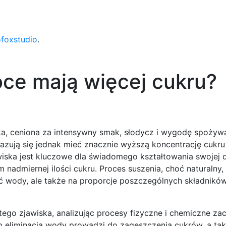
ofoxstudio
.
ce mają więcej cukru?
a, ceniona za intensywny smak, słodycz i wygodę spożyw
azują się jednak mieć znacznie wyższą koncentrację cukru 
ska jest kluczowe dla świadomego kształtowania swojej di
nadmiernej ilości cukru. Proces suszenia, choć naturalny,
ć wody, ale także na proporcje poszczególnych składnikó
 tego zjawiska, analizując procesy fizyczne i chemiczne z
eliminacja wody prowadzi do zagęszczenia cukrów, a takż