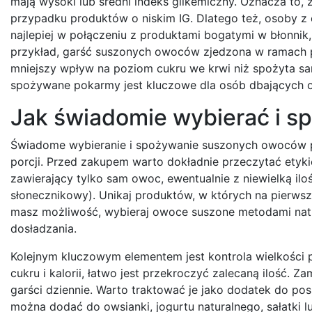
mają wysoki lub średni indeks glikemiczny. Oznacza to, 
przypadku produktów o niskim IG. Dlatego też, osoby 
najlepiej w połączeniu z produktami bogatymi w błonnik,
przykład, garść suszonych owoców zjedzona w ramach po
mniejszy wpływ na poziom cukru we krwi niż spożyta sa
spożywane pokarmy jest kluczowe dla osób dbających o
Jak świadomie wybierać i 
Świadome wybieranie i spożywanie suszonych owoców po
porcji. Przed zakupem warto dokładnie przeczytać etykie
zawierający tylko sam owoc, ewentualnie z niewielką iloś
słonecznikowy). Unikaj produktów, w których na pierwszy
masz możliwość, wybieraj owoce suszone metodami natur
dosładzania.
Kolejnym kluczowym elementem jest kontrola wielkości
cukru i kalorii, łatwo jest przekroczyć zalecaną ilość. 
garści dziennie. Warto traktować je jako dodatek do pos
można dodać do owsianki, jogurtu naturalnego, sałatki l