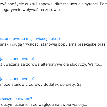
yć spożycie cukru i zapewni dłuższe uczucie sytości. Pami
negatywnie wpływać na zdrowie.
uszone owoce mają więcej cukru?
smak i długą trwałość, stanowią popularną przekąskę oraz
aja suszone owoce?
st uważana za zdrową alternatywę dla słodyczy. Warto…
aja suszone owoce?
 może stanowić zdrowy dodatek do diety. Są…
ją suszone owoce?
ię dużym uznaniem ze względu na swoje walory…