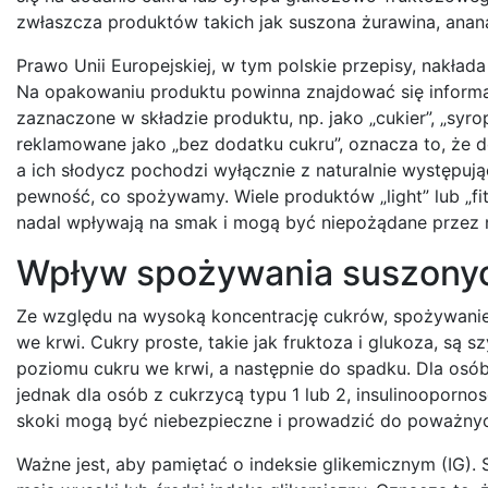
zwłaszcza produktów takich jak suszona żurawina, anan
Prawo Unii Europejskiej, w tym polskie przepisy, nakł
Na opakowaniu produktu powinna znajdować się informac
zaznaczone w składzie produktu, np. jako „cukier”, „sy
reklamowane jako „bez dodatku cukru”, oznacza to, że d
a ich słodycz pochodzi wyłącznie z naturalnie występuj
pewność, co spożywamy. Wiele produktów „light” lub „fit
nadal wpływają na smak i mogą być niepożądane przez 
Wpływ spożywania suszonyc
Ze względu na wysoką koncentrację cukrów, spożywan
we krwi. Cukry proste, takie jak fruktoza i glukoza, s
poziomu cukru we krwi, a następnie do spadku. Dla osób
jednak dla osób z cukrzycą typu 1 lub 2, insulinooporn
skoki mogą być niebezpieczne i prowadzić do poważnyc
Ważne jest, aby pamiętać o indeksie glikemicznym (IG)