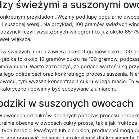
ędzy świeżymi a suszonymi o
ię konkretnym przykładom. Weźmy pod lupę popularne owoce
 i suszonej wersji. Na przykład, 100 gramów świeżych wi
odzynek (czyli wysuszonych winogron) to już około 65-
nawet większa.
mów świeżych moreli zawiera około 9 gramów cukru. 100 
e jabłka to około 10 gramów cukru na 100 gramów, podcza
amów cukru. Warto zaznaczyć, że podane wartości są przy
 jego dojrzałości oraz konkretnego procesu suszenia. Niem
owocu, tym wyższa koncentracja cukru w jego masie. To w
 kaloryczne i powinny być spożywane z umiarem.
łodziki w suszonych owocach
y w owocach od cukrów dodanych podczas procesu produkcj
ralnie obecne w owocach cukry proste, takie jak fruktoza 
 tych bardziej kwaśnych lub cierpkich, producenci mogą 
o, aby poprawić ich smak i atrakcyjność dla konsumenta. 