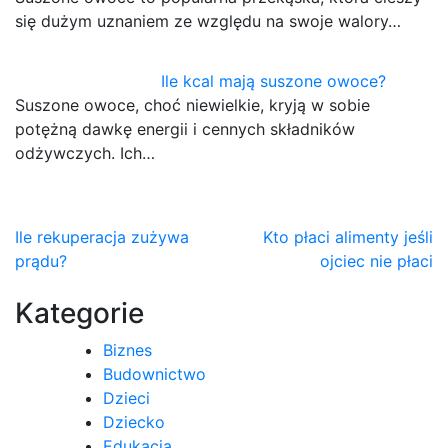
się dużym uznaniem ze względu na swoje walory…
Ile kcal mają suszone owoce?
Suszone owoce, choć niewielkie, kryją w sobie
potężną dawkę energii i cennych składników
odżywczych. Ich…
Nawigacja
Ile rekuperacja zużywa
Kto płaci alimenty jeśli
prądu?
ojciec nie płaci
wpisu
Kategorie
Biznes
Budownictwo
Dzieci
Dziecko
Edukacja