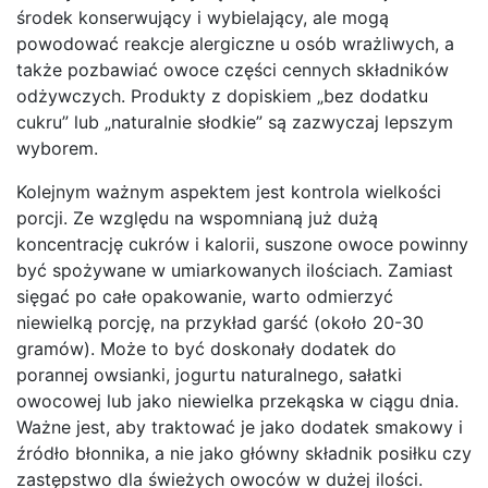
środek konserwujący i wybielający, ale mogą
powodować reakcje alergiczne u osób wrażliwych, a
także pozbawiać owoce części cennych składników
odżywczych. Produkty z dopiskiem „bez dodatku
cukru” lub „naturalnie słodkie” są zazwyczaj lepszym
wyborem.
Kolejnym ważnym aspektem jest kontrola wielkości
porcji. Ze względu na wspomnianą już dużą
koncentrację cukrów i kalorii, suszone owoce powinny
być spożywane w umiarkowanych ilościach. Zamiast
sięgać po całe opakowanie, warto odmierzyć
niewielką porcję, na przykład garść (około 20-30
gramów). Może to być doskonały dodatek do
porannej owsianki, jogurtu naturalnego, sałatki
owocowej lub jako niewielka przekąska w ciągu dnia.
Ważne jest, aby traktować je jako dodatek smakowy i
źródło błonnika, a nie jako główny składnik posiłku czy
zastępstwo dla świeżych owoców w dużej ilości.