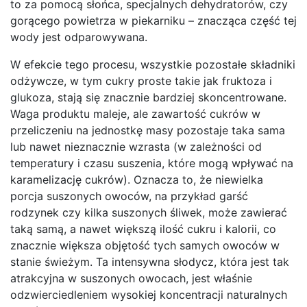
to za pomocą słońca, specjalnych dehydratorów, czy
gorącego powietrza w piekarniku – znacząca część tej
wody jest odparowywana.
W efekcie tego procesu, wszystkie pozostałe składniki
odżywcze, w tym cukry proste takie jak fruktoza i
glukoza, stają się znacznie bardziej skoncentrowane.
Waga produktu maleje, ale zawartość cukrów w
przeliczeniu na jednostkę masy pozostaje taka sama
lub nawet nieznacznie wzrasta (w zależności od
temperatury i czasu suszenia, które mogą wpływać na
karamelizację cukrów). Oznacza to, że niewielka
porcja suszonych owoców, na przykład garść
rodzynek czy kilka suszonych śliwek, może zawierać
taką samą, a nawet większą ilość cukru i kalorii, co
znacznie większa objętość tych samych owoców w
stanie świeżym. Ta intensywna słodycz, która jest tak
atrakcyjna w suszonych owocach, jest właśnie
odzwierciedleniem wysokiej koncentracji naturalnych