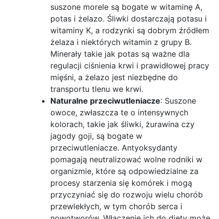
suszone morele są bogate w witaminę A,
potas i żelazo. Śliwki dostarczają potasu i
witaminy K, a rodzynki są dobrym źródłem
żelaza i niektórych witamin z grupy B.
Minerały takie jak potas są ważne dla
regulacji ciśnienia krwi i prawidłowej pracy
mięśni, a żelazo jest niezbędne do
transportu tlenu we krwi.
Naturalne przeciwutleniacze
: Suszone
owoce, zwłaszcza te o intensywnych
kolorach, takie jak śliwki, żurawina czy
jagody goji, są bogate w
przeciwutleniacze. Antyoksydanty
pomagają neutralizować wolne rodniki w
organizmie, które są odpowiedzialne za
procesy starzenia się komórek i mogą
przyczyniać się do rozwoju wielu chorób
przewlekłych, w tym chorób serca i
nowotworów. Włączenie ich do diety może