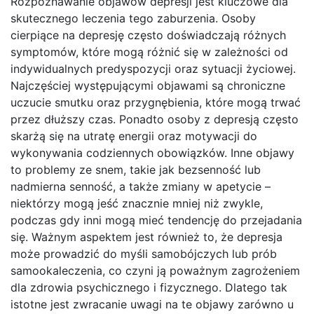
Rozpoznawanie objawów depresji jest kluczowe dla
skutecznego leczenia tego zaburzenia. Osoby
cierpiące na depresję często doświadczają różnych
symptomów, które mogą różnić się w zależności od
indywidualnych predyspozycji oraz sytuacji życiowej.
Najczęściej występującymi objawami są chroniczne
uczucie smutku oraz przygnębienia, które mogą trwać
przez dłuższy czas. Ponadto osoby z depresją często
skarżą się na utratę energii oraz motywacji do
wykonywania codziennych obowiązków. Inne objawy
to problemy ze snem, takie jak bezsenność lub
nadmierna senność, a także zmiany w apetycie –
niektórzy mogą jeść znacznie mniej niż zwykle,
podczas gdy inni mogą mieć tendencję do przejadania
się. Ważnym aspektem jest również to, że depresja
może prowadzić do myśli samobójczych lub prób
samookaleczenia, co czyni ją poważnym zagrożeniem
dla zdrowia psychicznego i fizycznego. Dlatego tak
istotne jest zwracanie uwagi na te objawy zarówno u