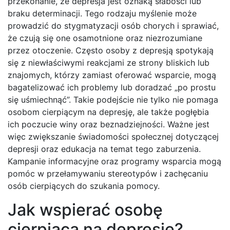
przekonanie, że depresja jest oznaką słabości lub
braku determinacji. Tego rodzaju myślenie może
prowadzić do stygmatyzacji osób chorych i sprawiać,
że czują się one osamotnione oraz niezrozumiane
przez otoczenie. Często osoby z depresją spotykają
się z niewłaściwymi reakcjami ze strony bliskich lub
znajomych, którzy zamiast oferować wsparcie, mogą
bagatelizować ich problemy lub doradzać „po prostu
się uśmiechnąć”. Takie podejście nie tylko nie pomaga
osobom cierpiącym na depresję, ale także pogłębia
ich poczucie winy oraz beznadziejności. Ważne jest
więc zwiększanie świadomości społecznej dotyczącej
depresji oraz edukacja na temat tego zaburzenia.
Kampanie informacyjne oraz programy wsparcia mogą
pomóc w przełamywaniu stereotypów i zachęcaniu
osób cierpiących do szukania pomocy.
Jak wspierać osobę
cierpiącą na depresję?