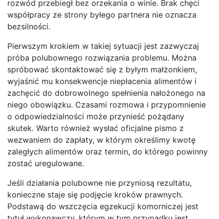
rozwód przebiegł bez orzekania o winie. Brak chęci
współpracy ze strony byłego partnera nie oznacza
bezsilności.
Pierwszym krokiem w takiej sytuacji jest zazwyczaj
próba polubownego rozwiązania problemu. Można
spróbować skontaktować się z byłym małżonkiem,
wyjaśnić mu konsekwencje niepłacenia alimentów i
zachęcić do dobrowolnego spełnienia nałożonego na
niego obowiązku. Czasami rozmowa i przypomnienie
o odpowiedzialności może przynieść pożądany
skutek. Warto również wysłać oficjalne pismo z
wezwaniem do zapłaty, w którym określimy kwotę
zaległych alimentów oraz termin, do którego powinny
zostać uregulowane.
Jeśli działania polubowne nie przyniosą rezultatu,
konieczne staje się podjęcie kroków prawnych.
Podstawą do wszczęcia egzekucji komorniczej jest
tytuł wykonawczy, którym w tym przypadku jest