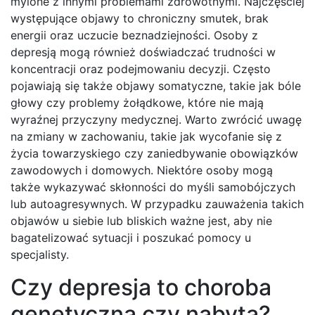
mylone z innymi problemami zdrowotnymi. Najczęściej
występujące objawy to chroniczny smutek, brak
energii oraz uczucie beznadziejności. Osoby z
depresją mogą również doświadczać trudności w
koncentracji oraz podejmowaniu decyzji. Często
pojawiają się także objawy somatyczne, takie jak bóle
głowy czy problemy żołądkowe, które nie mają
wyraźnej przyczyny medycznej. Warto zwrócić uwagę
na zmiany w zachowaniu, takie jak wycofanie się z
życia towarzyskiego czy zaniedbywanie obowiązków
zawodowych i domowych. Niektóre osoby mogą
także wykazywać skłonności do myśli samobójczych
lub autoagresywnych. W przypadku zauważenia takich
objawów u siebie lub bliskich ważne jest, aby nie
bagatelizować sytuacji i poszukać pomocy u
specjalisty.
Czy depresja to choroba
genetyczna czy nabyta?