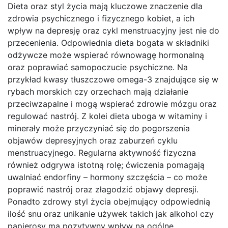
Dieta oraz styl życia mają kluczowe znaczenie dla
zdrowia psychicznego i fizycznego kobiet, a ich
wpływ na depresję oraz cykl menstruacyjny jest nie do
przecenienia. Odpowiednia dieta bogata w składniki
odżywcze może wspierać równowagę hormonalną
oraz poprawiać samopoczucie psychiczne. Na
przykład kwasy tłuszczowe omega-3 znajdujące się w
rybach morskich czy orzechach mają działanie
przeciwzapalne i mogą wspierać zdrowie mózgu oraz
regulować nastrój. Z kolei dieta uboga w witaminy i
minerały może przyczyniać się do pogorszenia
objawów depresyjnych oraz zaburzeń cyklu
menstruacyjnego. Regularna aktywność fizyczna
również odgrywa istotną rolę; ćwiczenia pomagają
uwalniać endorfiny – hormony szczęścia – co może
poprawić nastrój oraz złagodzić objawy depresji.
Ponadto zdrowy styl życia obejmujący odpowiednią
ilość snu oraz unikanie używek takich jak alkohol czy
papierosy ma pozytywny wpływ na ogólne