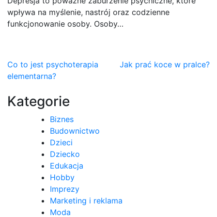
Depresja to poważne zaburzenie psychiczne, które
wpływa na myślenie, nastrój oraz codzienne
funkcjonowanie osoby. Osoby…
Nawigacja
Co to jest psychoterapia
Jak prać koce w pralce?
elementarna?
wpisu
Kategorie
Biznes
Budownictwo
Dzieci
Dziecko
Edukacja
Hobby
Imprezy
Marketing i reklama
Moda