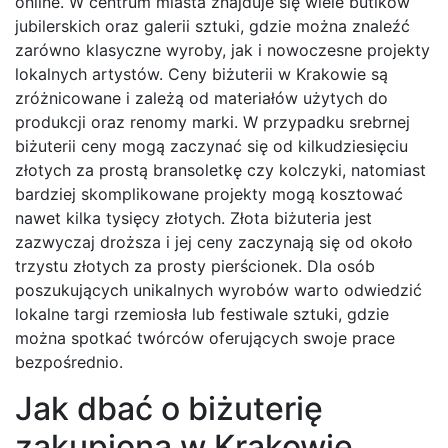
online. W centrum miasta znajduje się wiele butików
jubilerskich oraz galerii sztuki, gdzie można znaleźć
zarówno klasyczne wyroby, jak i nowoczesne projekty
lokalnych artystów. Ceny biżuterii w Krakowie są
zróżnicowane i zależą od materiałów użytych do
produkcji oraz renomy marki. W przypadku srebrnej
biżuterii ceny mogą zaczynać się od kilkudziesięciu
złotych za prostą bransoletkę czy kolczyki, natomiast
bardziej skomplikowane projekty mogą kosztować
nawet kilka tysięcy złotych. Złota biżuteria jest
zazwyczaj droższa i jej ceny zaczynają się od około
trzystu złotych za prosty pierścionek. Dla osób
poszukujących unikalnych wyrobów warto odwiedzić
lokalne targi rzemiosła lub festiwale sztuki, gdzie
można spotkać twórców oferujących swoje prace
bezpośrednio.
Jak dbać o biżuterię
zakupioną w Krakowie