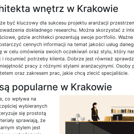
hitekta wnętrz w Krakowie
 być kluczowy dla sukcesu projektu aranżacji przestrzen
rowadzenia dokładnego researchu. Można skorzystać z inte
ciowe, gdzie architekci prezentują swoje portfolio. Ważne
ostarczyć cennych informacji na temat jakości usług daneg
 w celu omówienia swoich oczekiwań oraz stylu, który nas 
ć i rozumieć potrzeby klienta. Dobrze jest również sprawdz
miejętność pracy z różnymi stylami aranżacyjnymi. Osoby
tem oraz zakresem prac, jakie chcą zlecić specjaliście.
z są popularne w Krakowie
ze, co wpływa na
częściej wybieranych
eryzuje się prostotą
teriały sprawiają, że
larnym stylem jest