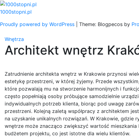
Skip
to
1000stopni.pl
content
Proudly powered by WordPress
|
Theme: Blogpecos by
Pr
Wnętrza
Architekt wnętrz Krak
Zatrudnienie architekta wnętrz w Krakowie przynosi wie
estetykę przestrzeni, w której żyjemy. Przede wszystkim
które pozwalają mu na stworzenie harmonijnych i funkcj
często popełniają osoby próbujące samodzielnie urządzi
indywidualnych potrzeb klienta, biorąc pod uwagę zarów
przestrzeni. Kolejną zaletą współpracy z architektem j
na uzyskanie unikalnych rozwiązań. W Krakowie, gdzie 
wnętrze może znacząco zwiększyć wartość mieszkania lu
budżetem projektu, co jest istotne dla wielu klientów.