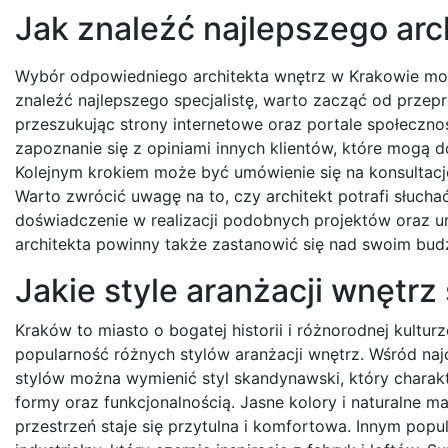
Jak znaleźć najlepszego arc
Wybór odpowiedniego architekta wnętrz w Krakowie może
znaleźć najlepszego specjalistę, warto zacząć od przep
przeszukując strony internetowe oraz portale społecznoś
zapoznanie się z opiniami innych klientów, które mogą d
Kolejnym krokiem może być umówienie się na konsultację
Warto zwrócić uwagę na to, czy architekt potrafi słucha
doświadczenie w realizacji podobnych projektów oraz u
architekta powinny także zastanowić się nad swoim budże
Jakie style aranżacji wnętr
Kraków to miasto o bogatej historii i różnorodnej kultur
popularność różnych stylów aranżacji wnętrz. Wśród naj
stylów można wymienić styl skandynawski, który charakt
formy oraz funkcjonalnością. Jasne kolory i naturalne ma
przestrzeń staje się przytulna i komfortowa. Innym popu