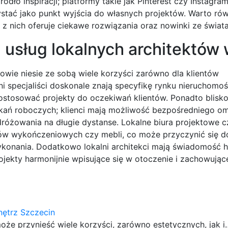
ódło inspiracji; platformy takie jak Pinterest czy Instagra
stać jako punkt wyjścia do własnych projektów. Warto ró
z nich oferuje ciekawe rozwiązania oraz nowinki ze świata
z usług lokalnych architektów
owie niesie ze sobą wiele korzyści zarówno dla klientów
ni specjaliści doskonale znają specyfikę rynku nieruchomoś
dostosować projekty do oczekiwań klientów. Ponadto blisk
tkań roboczych; klienci mają możliwość bezpośredniego o
dróżowania na długie dystanse. Lokalne biura projektowe c
łów wykończeniowych czy mebli, co może przyczynić się d
wykonania. Dodatkowo lokalni architekci mają świadomość 
ojekty harmonijnie wpisujące się w otoczenie i zachowując
nętrz Szczecin
oże przynieść wiele korzyści, zarówno estetycznych, jak i