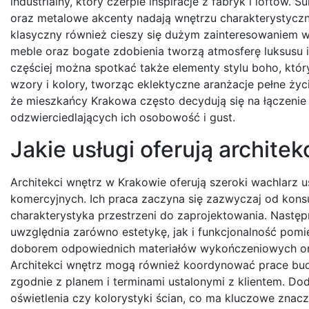
industrialny, który czerpie inspiracje z fabryk i loftów.
oraz metalowe akcenty nadają wnętrzu charakterystyczn
klasyczny również cieszy się dużym zainteresowaniem w
meble oraz bogate zdobienia tworzą atmosferę luksusu i 
częściej można spotkać także elementy stylu boho, któr
wzory i kolory, tworząc eklektyczne aranżacje pełne życ
że mieszkańcy Krakowa często decydują się na łączenie 
odzwierciedlających ich osobowość i gust.
Jakie usługi oferują archite
Architekci wnętrz w Krakowie oferują szeroki wachlarz
komercyjnych. Ich praca zaczyna się zazwyczaj od konsu
charakterystyka przestrzeni do zaprojektowania. Następ
uwzględnia zarówno estetykę, jak i funkcjonalność pomi
doborem odpowiednich materiałów wykończeniowych oraz 
Architekci wnętrz mogą również koordynować prace bud
zgodnie z planem i terminami ustalonymi z klientem. Dod
oświetlenia czy kolorystyki ścian, co ma kluczowe znacz