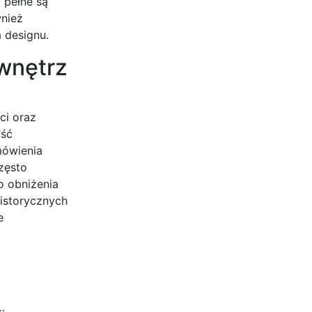
m pełne są
wnież
 designu.
 wnętrz
ci oraz
ość
mówienia
zęsto
o obniżenia
historycznych
e
…