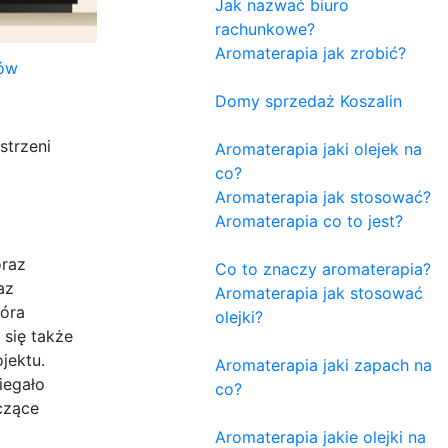
Jak nazwać biuro
rachunkowe?
Aromaterapia jak zrobić?
ów
Domy sprzedaż Koszalin
strzeni
Aromaterapia jaki olejek na
co?
Aromaterapia jak stosować?
Aromaterapia co to jest?
oraz
Co to znaczy aromaterapia?
az
Aromaterapia jak stosować
tóra
olejki?
 się także
jektu.
Aromaterapia jaki zapach na
iegało
co?
czące
Aromaterapia jakie olejki na