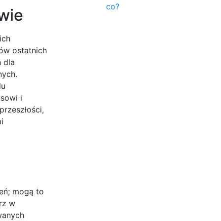
co?
wie
ich
ów ostatnich
 dla
nych.
lu
sowi i
przeszłości,
i
zeń; mogą to
rz w
owanych