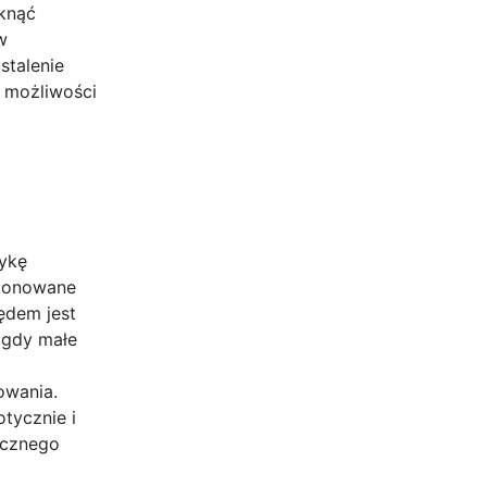
iknąć
w
stalenie
 możliwości
tykę
mponowane
ędem jest
 gdy małe
owania.
tycznie i
ucznego