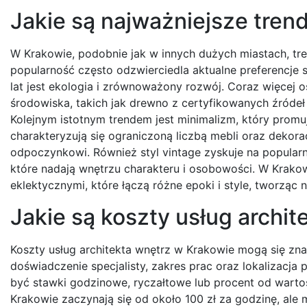
Jakie są najważniejsze tren
W Krakowie, podobnie jak w innych dużych miastach, tren
popularność często odzwierciedla aktualne preferencje 
lat jest ekologia i zrównoważony rozwój. Coraz więcej 
środowiska, takich jak drewno z certyfikowanych źródeł
Kolejnym istotnym trendem jest minimalizm, który promu
charakteryzują się ograniczoną liczbą mebli oraz dekorac
odpoczynkowi. Również styl vintage zyskuje na popularn
które nadają wnętrzu charakteru i osobowości. W Krako
eklektycznymi, które łączą różne epoki i style, tworząc 
Jakie są koszty usług archi
Koszty usług architekta wnętrz w Krakowie mogą się znac
doświadczenie specjalisty, zakres prac oraz lokalizacja 
być stawki godzinowe, ryczałtowe lub procent od wartośc
Krakowie zaczynają się od około 100 zł za godzinę, al