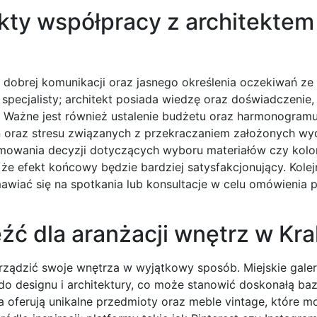
kty współpracy z architektem
dobrej komunikacji oraz jasnego określenia oczekiwań ze 
 specjalisty; architekt posiada wiedzę oraz doświadczenie
. Ważne jest również ustalenie budżetu oraz harmonogramu
ń oraz stresu związanych z przekraczaniem założonych w
mowania decyzji dotyczących wyboru materiałów czy kolor
że efekt końcowy będzie bardziej satysfakcjonujący. Kole
mawiać się na spotkania lub konsultacje w celu omówienia
eźć dla aranżacji wnętrz w Kr
rządzić swoje wnętrza w wyjątkowy sposób. Miejskie galer
do designu i architektury, co może stanowić doskonałą b
eła oferują unikalne przedmioty oraz meble vintage, które 