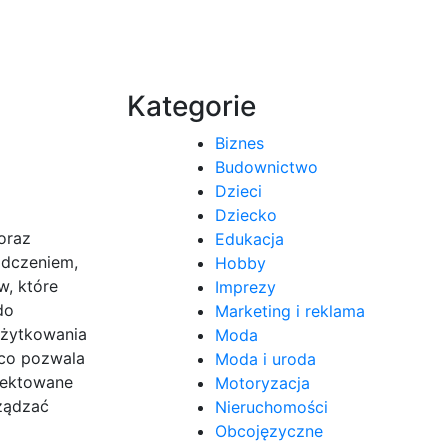
Kategorie
Biznes
Budownictwo
Dzieci
Dziecko
oraz
Edukacja
adczeniem,
Hobby
w, które
Imprezy
do
Marketing i reklama
użytkowania
Moda
 co pozwala
Moda i uroda
ojektowane
Motoryzacja
rządzać
Nieruchomości
Obcojęzyczne