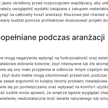
ć jasno określony przed rozpoczęciem współpracy, aby un
o należy uwzględnić wydatki związane z zakupem materiałó
ąć na całkowity koszt aranżacji. Kluczowe jest również u
towany budżet pomoże architektowi dostosować projekt do
popełniane podczas aranżacji
óre mogą negatywnie wpłynąć na funkcjonalność oraz este
ewłaściwe dobranie kolorów; zbyt intensywne lub źle sko
anie się ono mało przyjemne w odbiorze. Innym częstym bł
ia; zbyt duże meble mogą zdominować przestrzeń, podczas
 zasad ergonomii to kolejny istotny problem; niewłaściwe
nie się po pomieszczeniu oraz wpływać na komfort użytk
lość ozdób może sprawić, że wnętrze będzie wyglądać chao
etlenie; niedostateczna ilość światła naturalnego lub szt