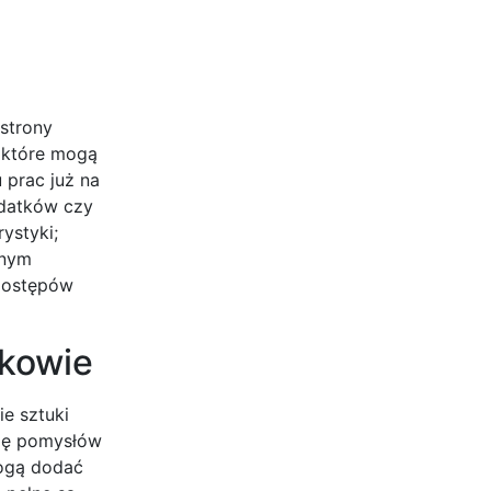
strony
, które mogą
 prac już na
ydatków czy
ystyki;
jnym
 postępów
akowie
ie sztuki
azę pomysłów
mogą dodać