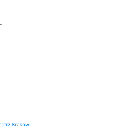
a…
…
nętrz Kraków