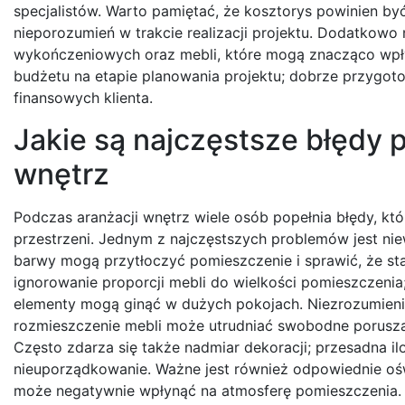
specjalistów. Warto pamiętać, że kosztorys powinien by
nieporozumień w trakcie realizacji projektu. Dodatkow
wykończeniowych oraz mebli, które mogą znacząco wpłyn
budżetu na etapie planowania projektu; dobrze przygo
finansowych klienta.
Jakie są najczęstsze błędy 
wnętrz
Podczas aranżacji wnętrz wiele osób popełnia błędy, kt
przestrzeni. Jednym z najczęstszych problemów jest ni
barwy mogą przytłoczyć pomieszczenie i sprawić, że st
ignorowanie proporcji mebli do wielkości pomieszczen
elementy mogą ginąć w dużych pokojach. Niezrozumienie
rozmieszczenie mebli może utrudniać swobodne porusza
Często zdarza się także nadmiar dekoracji; przesadna i
nieuporządkowanie. Ważne jest również odpowiednie oświ
może negatywnie wpłynąć na atmosferę pomieszczenia.