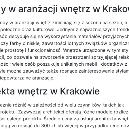
dy w aranżacji wnętrz w Krako
dy w aranżacji wnętrz zmieniają się z sezonu na sezon, a 
społeczne oraz kulturowe. Jednym z najważniejszych trend
osób decyduje się na wykorzystanie materiałów przyjaznych
 czy farby o niskiej zawartości lotnych związków organicz
je prostotę i funkcjonalność. Wnętrza urządzone w tym sty
ji, co pozwala na stworzenie przestrzeni sprzyjającej relak
ości; wiele osób poszukuje unikalnych mebli i dodatków z 
wie można zauważyć także rosnące zainteresowanie stylam
niepowtarzalne aranżacje.
tekta wnętrz w Krakowie
znie różnić w zależności od wielu czynników, takich jak
projektu. Zazwyczaj architekci oferują różne modele rozlic
i całego projektu. Średnio ceny za usługi architekta wnęt
e mogą wzrosnąć do 300 zł lub więcej w przypadku renom