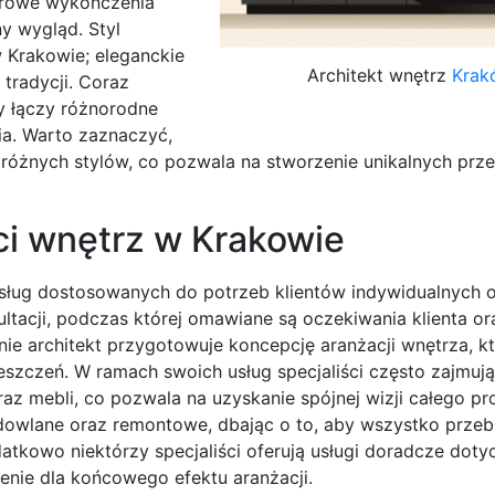
 Surowe wykończenia
y wygląd. Styl
 Krakowie; eleganckie
Architekt wnętrz
Krak
tradycji. Coraz
y łączy różnorodne
ia. Warto zaznaczyć,
różnych stylów, co pozwala na stworzenie unikalnych prze
kci wnętrz w Krakowie
 usług dostosowanych do potrzeb klientów indywidualnych 
ltacji, podczas której omawiane są oczekiwania klienta or
nie architekt przygotowuje koncepcję aranżacji wnętrza, k
eszczeń. W ramach swoich usług specjaliści często zajmują
mebli, co pozwala na uzyskanie spójnej wizji całego pro
owlane oraz remontowe, dbając o to, aby wszystko przeb
atkowo niektórzy specjaliści oferują usługi doradcze doty
enie dla końcowego efektu aranżacji.