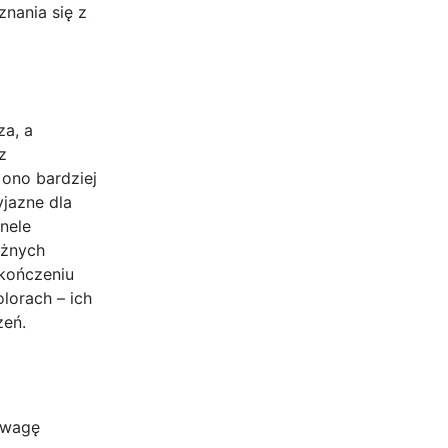
nania się z
a, a
z
 ono bardziej
yjazne dla
nele
óżnych
kończeniu
lorach – ich
zeń.
uwagę