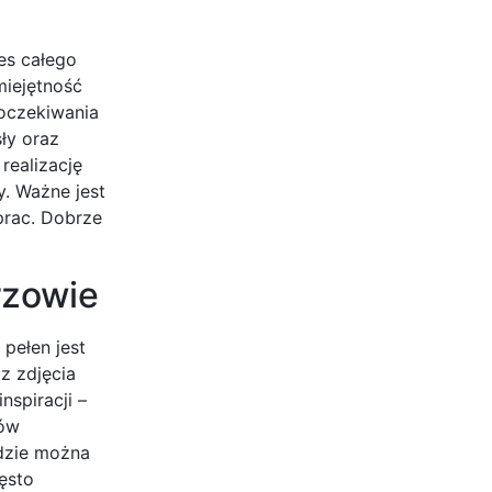
es całego
miejętność
 oczekiwania
ły oraz
realizację
y. Ważne jest
prac. Dobrze
rzowie
 pełen jest
z zdjęcia
nspiracji –
tów
gdzie można
ęsto