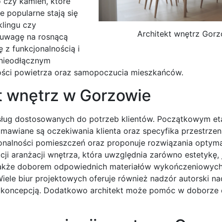
o czy kamień, które
e popularne stają się
klingu czy
Architekt wnętrz Gor
 uwagę na rosnącą
 z funkcjonalnością i
ę nieodłącznym
ości powietrza oraz samopoczucia mieszkańców.
kt wnętrz w Gorzowie
 usług dostosowanych do potrzeb klientów. Początkowym e
omawiane są oczekiwania klienta oraz specyfika przestrzen
onalności pomieszczeń oraz proponuje rozwiązania optymal
ji aranżacji wnętrza, która uwzględnia zarówno estetykę, j
 także doborem odpowiednich materiałów wykończeniowych
Wiele biur projektowych oferuje również nadzór autorski nad
 koncepcją. Dodatkowo architekt może pomóc w doborze 