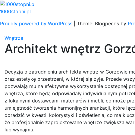
Skip
to
1000stopni.pl
content
Proudly powered by WordPress
|
Theme: Blogpecos by
Pr
Wnętrza
Architekt wnętrz Gor
Decyzja o zatrudnieniu architekta wnętrz w Gorzowie mo
oraz estetykę przestrzeni, w której się żyje. Przede ws
pozwalają mu na efektywne wykorzystanie dostępnej prz
wnętrza, które będą odpowiadały indywidualnym potrze
z lokalnymi dostawcami materiałów i mebli, co może przyc
umiejętność tworzenia harmonijnych aranżacji, które łącz
doradzić w kwestii kolorystyki i oświetlenia, co ma kl
że profesjonalnie zaprojektowane wnętrze zwiększa wart
lub wynajmu.