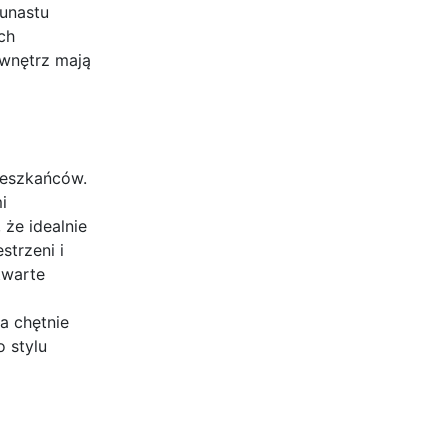
kunastu
ch
 wnętrz mają
ieszkańców.
i
 że idealnie
strzeni i
twarte
a chętnie
 stylu