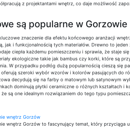
łpracują z projektantami wnętrz, co daje możliwość zapoz
owe są popularne w Gorzowie
uczowe znaczenie dla efektu końcowego aranżacji wnętrz
 jak i funkcjonalnością tych materiałów. Drewno to jeden 
daje ciepła każdemu pomieszczeniu i sprawia, że staje się
iały ekologiczne takie jak bambus czy korki, które są prz
nia. W przypadku podłóg dużą popularnością cieszą się pa
 oferują szeroki wybór wzorów i kolorów pasujących do r
rzowa decydują się na farby o matowym lub satynowym wy
kach dominują płytki ceramiczne o różnych kształtach i ko
ą, że są one idealnym rozwiązaniem do tego typu pomieszc
nie wnętrz Gorzów
ie wnętrz Gorzów to fascynujący temat, który przyciąga 