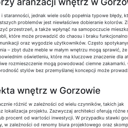
przy aranżacji wnętrz w Gorz
i staranności, jednak wiele osób popełnia typowe błędy, 
tszych problemów jest niewłaściwe dobieranie kolorów. Z
zyć przestrzeń, a także wpłynąć na samopoczucie mieszk
bli, które może prowadzić do chaosu i braku funkcjonalno
komunikacji oraz wygodzie użytkowników. Często spotykan
nia – zbyt duże meble w małym wnętrzu mogą sprawić, że
dpowiednim oświetleniu, które ma kluczowe znaczenie dla 
łaściwe rozmieszczenie mogą powodować ciemne zakamarki.
żnorodność stylów bez przemyślanej koncepcji może prowad
tekta wnętrz w Gorzowie
cznie różnić w zależności od wielu czynników, takich jak
z lokalizacja projektu. Zazwyczaj architekci oferują różne
ub procent od wartości inwestycji. W przypadku stawki go
cy, w zależności od renomy biura projektowego oraz skomp