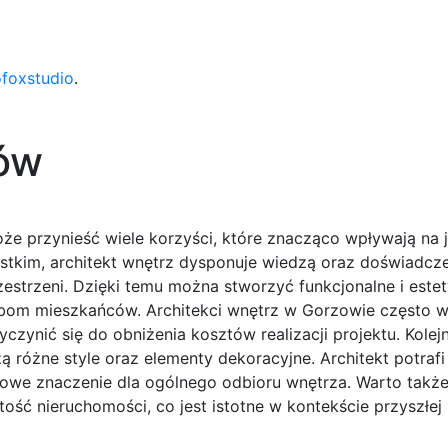
ofoxstudio
.
zów
że przynieść wiele korzyści, które znacząco wpływają na 
zystkim, architekt wnętrz dysponuje wiedzą oraz doświadcz
estrzeni. Dzięki temu można stworzyć funkcjonalne i este
bom mieszkańców. Architekci wnętrz w Gorzowie często w
zynić się do obniżenia kosztów realizacji projektu. Kolejn
ą różne style oraz elementy dekoracyjne. Architekt potraf
uczowe znaczenie dla ogólnego odbioru wnętrza. Warto takż
ość nieruchomości, co jest istotne w kontekście przyszłej