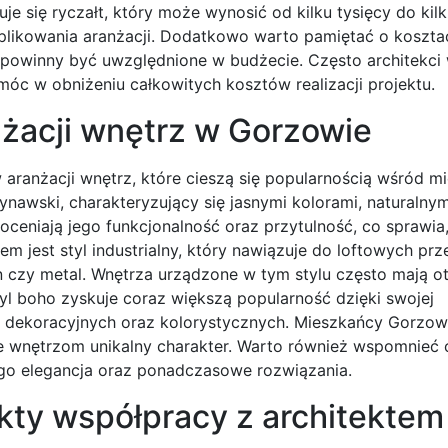
e się ryczałt, który może wynosić od kilku tysięcy do kil
mplikowania aranżacji. Dodatkowo warto pamiętać o koszta
powinny być uwzględnione w budżecie. Często architekci
c w obniżeniu całkowitych kosztów realizacji projektu.
anżacji wnętrz w Gorzowie
anżacji wnętrz, które cieszą się popularnością wśród m
ynawski, charakteryzujący się jasnymi kolorami, naturalnym
eniają jego funkcjonalność oraz przytulność, co sprawia,
m jest styl industrialny, który nawiązuje do loftowych prze
on czy metal. Wnętrza urządzone w tym stylu często mają o
Styl boho zyskuje coraz większą popularność dzięki swojej
w dekoracyjnych oraz kolorystycznych. Mieszkańcy Gorzow
je wnętrzom unikalny charakter. Warto również wspomnieć o
 go elegancja oraz ponadczasowe rozwiązania.
kty współpracy z architektem