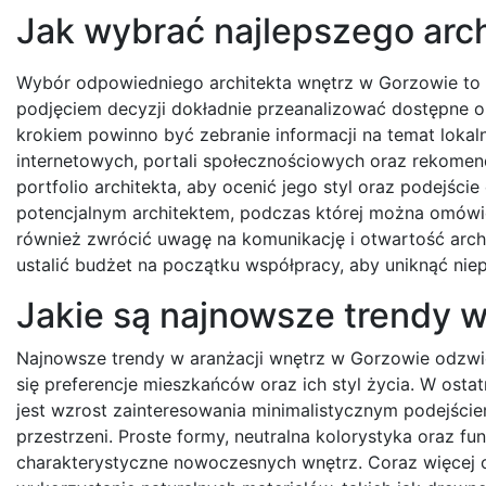
Jak wybrać najlepszego arc
Wybór odpowiedniego architekta wnętrz w Gorzowie to kl
podjęciem decyzji dokładnie przeanalizować dostępne o
krokiem powinno być zebranie informacji na temat lokal
internetowych, portali społecznościowych oraz rekomend
portfolio architekta, aby ocenić jego styl oraz podejśc
potencjalnym architektem, podczas której można omówić
również zwrócić uwagę na komunikację i otwartość archit
ustalić budżet na początku współpracy, aby uniknąć niepo
Jakie są najnowsze trendy w
Najnowsze trendy w aranżacji wnętrz w Gorzowie odzwie
się preferencje mieszkańców oraz ich styl życia. W osta
jest wzrost zainteresowania minimalistycznym podejści
przestrzeni. Proste formy, neutralna kolorystyka oraz fu
charakterystyczne nowoczesnych wnętrz. Coraz więcej 