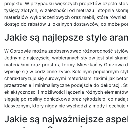
projektu. W przypadku większych projektów często stosuj
tysięcy złotych, w zależności od metrażu i stopnia sko
materiałów wykończeniowych oraz mebli, które również 
dostęp do rabatów u lokalnych dostawców, co może pomó
Jakie są najlepsze style ar
W Gorzowie można zaobserwować różnorodność stylów ar
Jednym z najczęściej wybieranych stylów jest styl skand
materiałami oraz prostotą formy. Mieszkańcy Gorzowa doc
wpisuje się w codzienne życie. Kolejnym popularnym style
charakteryzuje się surowymi materiałami takimi jak bet
przestrzenie i minimalistyczne podejście do dekoracji. 
eklektyczności i możliwości łączenia różnych elementó
sięgają po rośliny doniczkowe oraz rękodzieło, co nada
klasycznym, który nigdy nie wychodzi z mody i cechuje
Jakie są najważniejsze aspe