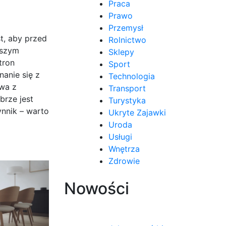
Praca
Prawo
Przemysł
t, aby przed
Rolnictwo
wszym
Sklepy
tron
Sport
anie się z
Technologia
owa z
Transport
brze jest
Turystyka
ynnik – warto
Ukryte Zajawki
Uroda
Usługi
Wnętrza
Zdrowie
Nowości