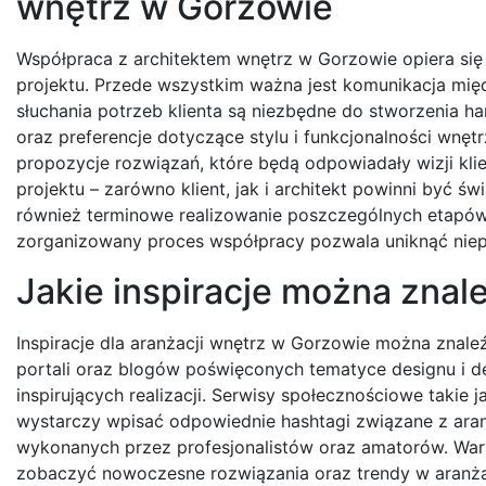
wnętrz w Gorzowie
Współpraca z architektem wnętrz w Gorzowie opiera się
projektu. Przede wszystkim ważna jest komunikacja międ
słuchania potrzeb klienta są niezbędne do stworzenia har
oraz preferencje dotyczące stylu i funkcjonalności wnęt
propozycje rozwiązań, które będą odpowiadały wizji klie
projektu – zarówno klient, jak i architekt powinni być 
również terminowe realizowanie poszczególnych etapów 
zorganizowany proces współpracy pozwala uniknąć niepo
Jakie inspiracje można znal
Inspiracje dla aranżacji wnętrz w Gorzowie można znaleźć 
portali oraz blogów poświęconych tematyce designu i d
inspirujących realizacji. Serwisy społecznościowe takie j
wystarczy wpisać odpowiednie hashtagi związane z ara
wykonanych przez profesjonalistów oraz amatorów. Wart
zobaczyć nowoczesne rozwiązania oraz trendy w aranżacj