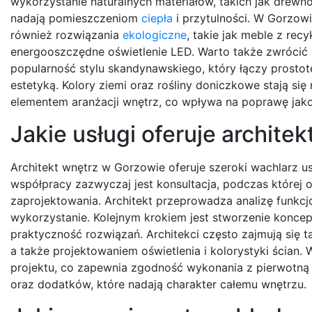
wykorzystanie naturalnych materiałów, takich jak drewn
nadają pomieszczeniom
ciepła
i przytulności. W Gorzowi
również rozwiązania
ekologiczne
, takie jak meble z recy
energooszczędne oświetlenie LED. Warto także zwrócić
popularność stylu skandynawskiego, który łączy prostotę
estetyką. Kolory ziemi oraz rośliny doniczkowe stają si
elementem aranżacji wnętrz, co wpływa na poprawę jak
Jakie usługi oferuje archite
Architekt wnętrz w Gorzowie oferuje szeroki wachlarz
współpracy zazwyczaj jest konsultacja, podczas której 
zaprojektowania. Architekt przeprowadza analizę funkcj
wykorzystanie. Kolejnym krokiem jest stworzenie koncepc
praktyczność rozwiązań. Architekci często zajmują się
a także projektowaniem oświetlenia i kolorystyki ścian. 
projektu, co zapewnia zgodność wykonania z pierwotną
oraz dodatków, które nadają charakter całemu wnętrzu.