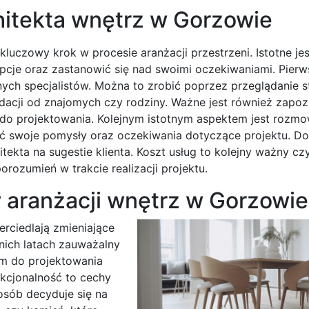
hitekta wnętrz w Gorzowie
uczowy krok w procesie aranżacji przestrzeni. Istotne jes
pcje oraz zastanowić się nad swoimi oczekiwaniami. Pier
nych specjalistów. Można to zrobić poprzez przeglądanie s
acji od znajomych czy rodziny. Ważne jest również zapozn
ie do projektowania. Kolejnym istotnym aspektem jest rozm
 swoje pomysły oraz oczekiwania dotyczące projektu. Do
ekta na sugestie klienta. Koszt usług to kolejny ważny cz
rozumień w trakcie realizacji projektu.
 aranżacji wnętrz w Gorzowie
rciedlają zmieniające
tnich latach zauważalny
em do projektowania
nkcjonalność to cechy
osób decyduje się na