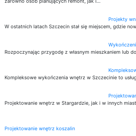
zarówno osób planujących remont, jak i…
Projekty wn
W ostatnich latach Szczecin stał się miejscem, gdzie n
Wykończeni
Rozpoczynając przygodę z własnym mieszkaniem lub dom
Kompleksow
Kompleksowe wykończenia wnętrz w Szczecinie to usług
Projektowan
Projektowanie wnętrz w Stargardzie, jak i w innych mia
Nawigacja
Projektowanie wnętrz koszalin