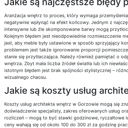
Jakie są najczęstsze błędy 
Aranżacja wnętrz to proces, który wymaga przemyślenia 
negatywnie wpłynąć na efekt końcowy. Jednym z najczęs
intensywne lub źle skomponowane barwy mogą przytłoc
Kolejnym błędem jest nieodpowiednie rozmieszczenie me
jest, aby meble były ustawione w sposób sprzyjający 
problemem jest także ignorowanie proporcji pomieszcze
stanie się przytłaczająca. Należy również pamiętać o o
wnętrza. Zbyt mała liczba źródeł światła lub ich niew
istotnym błędem jest brak spójności stylistycznej – ró
wizualnego chaosu.
Jakie są koszty usług archi
Koszty usług architekta wnętrz w Gorzowie mogą się zna
doświadczenie specjalisty, zakres oferowanych usług ora
rozliczeń – mogą to być stawki godzinowe, ryczałtowe l
ceny wahają się od około 100 do 300 zł za godzinę pra