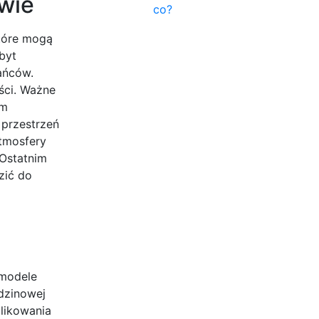
owie
co?
które mogą
byt
ańców.
ści. Ważne
ym
 przestrzeń
atmosfery
 Ostatnim
zić do
 modele
dzinowej
likowania