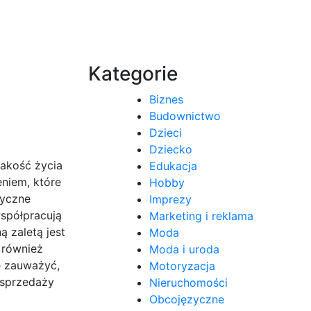
Kategorie
Biznes
Budownictwo
Dzieci
Dziecko
jakość życia
Edukacja
eniem, które
Hobby
tyczne
Imprezy
spółpracują
Marketing i reklama
ą zaletą jest
Moda
i również
Moda i uroda
e zauważyć,
Motoryzacja
 sprzedaży
Nieruchomości
Obcojęzyczne