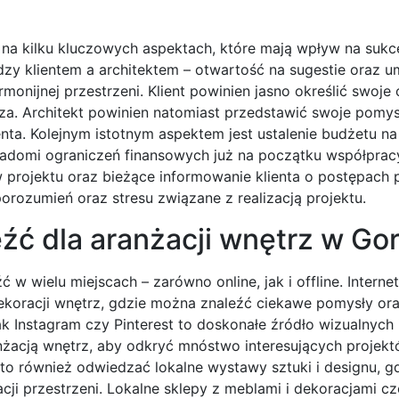
 na kilku kluczowych aspektach, które mają wpływ na sukc
zy klientem a architektem – otwartość na sugestie oraz u
monijnej przestrzeni. Klient powinien jasno określić swoje
rza. Architekt powinien natomiast przedstawić swoje pomys
nta. Kolejnym istotnym aspektem jest ustalenie budżetu na 
świadomi ograniczeń finansowych już na początku współprac
projektu oraz bieżące informowanie klienta o postępach 
rozumień oraz stresu związane z realizacją projektu.
eźć dla aranżacji wnętrz w Go
w wielu miejscach – zarówno online, jak i offline. Internet
ekoracji wnętrz, gdzie można znaleźć ciekawe pomysły ora
ak Instagram czy Pinterest to doskonałe źródło wizualnych i
nżacją wnętrz, aby odkryć mnóstwo interesujących projek
o również odwiedzać lokalne wystawy sztuki i designu, 
i przestrzeni. Lokalne sklepy z meblami i dekoracjami cz