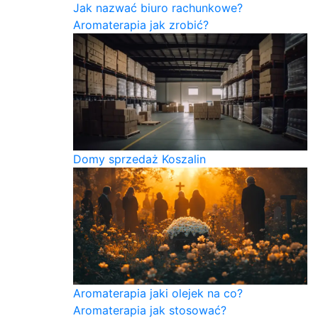
Jak nazwać biuro rachunkowe?
Aromaterapia jak zrobić?
Domy sprzedaż Koszalin
Aromaterapia jaki olejek na co?
Aromaterapia jak stosować?