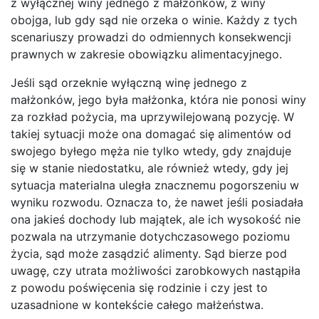
z wyłącznej winy jednego z małżonków, z winy
obojga, lub gdy sąd nie orzeka o winie. Każdy z tych
scenariuszy prowadzi do odmiennych konsekwencji
prawnych w zakresie obowiązku alimentacyjnego.
Jeśli sąd orzeknie wyłączną winę jednego z
małżonków, jego była małżonka, która nie ponosi winy
za rozkład pożycia, ma uprzywilejowaną pozycję. W
takiej sytuacji może ona domagać się alimentów od
swojego byłego męża nie tylko wtedy, gdy znajduje
się w stanie niedostatku, ale również wtedy, gdy jej
sytuacja materialna uległa znacznemu pogorszeniu w
wyniku rozwodu. Oznacza to, że nawet jeśli posiadała
ona jakieś dochody lub majątek, ale ich wysokość nie
pozwala na utrzymanie dotychczasowego poziomu
życia, sąd może zasądzić alimenty. Sąd bierze pod
uwagę, czy utrata możliwości zarobkowych nastąpiła
z powodu poświęcenia się rodzinie i czy jest to
uzasadnione w kontekście całego małżeństwa.