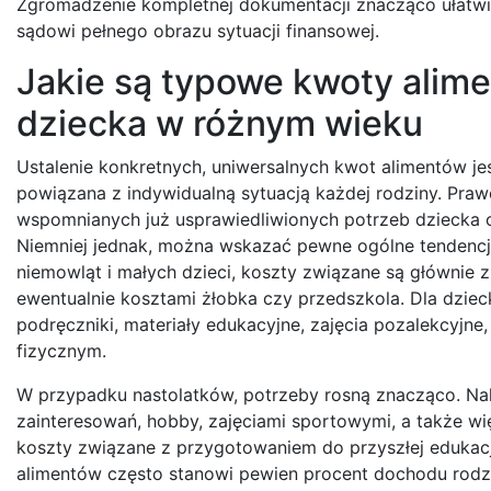
Zgromadzenie kompletnej dokumentacji znacząco ułatwia
sądowi pełnego obrazu sytuacji finansowej.
Jakie są typowe kwoty alime
dziecka w różnym wieku
Ustalenie konkretnych, uniwersalnych kwot alimentów jes
powiązana z indywidualną sytuacją każdej rodziny. Prawo
wspomnianych już usprawiedliwionych potrzeb dziecka
Niemniej jednak, można wskazać pewne ogólne tendencje
niemowląt i małych dzieci, koszty związane są głównie
ewentualnie kosztami żłobka czy przedszkola. Dla dzie
podręczniki, materiały edukacyjne, zajęcia pozalekcyjn
fizycznym.
W przypadku nastolatków, potrzeby rosną znacząco. Na
zainteresowań, hobby, zajęciami sportowymi, a także wi
koszty związane z przygotowaniem do przyszłej edukacj
alimentów często stanowi pewien procent dochodu rodzi