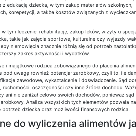
e z edukacją dziecka, w tym zakup materiałów szkolnych,
ch, korepetycji, a także kosztów związanych z wycieczka
 tym leczenie, rehabilitację, zakup leków, wizyty u specja
ka, takie jak zajęcia sportowe, kulturalne czy wyjazdy wa
by niemowlęcia znacznie różnią się od potrzeb nastolatk
szerszy zakres aktywności i wydatków.
e i majątkowe rodzica zobowiązanego do płacenia alimen
e pod uwagę również potencjał zarobkowy, czyli to, ile da
ifikacje zawodowe, wykształcenie i doświadczenie. Sąd oc
, ruchomości, oszczędności czy inne źródła dochodu. Ważn
acy ani nie zaniżał celowo swoich dochodów, ponieważ są
zarobkowy. Analiza wszystkich tych elementów pozwala na 
o potrzeb dziecka oraz możliwości finansowych rodzica.
ne do wyliczenia alimentów j