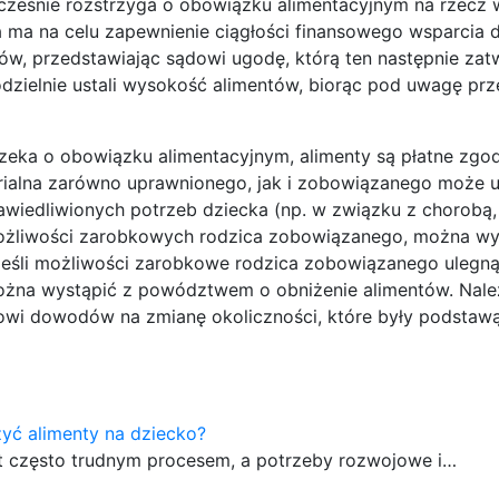
cześnie rozstrzyga o obowiązku alimentacyjnym na rzecz
a ma na celu zapewnienie ciągłości finansowego wsparcia dl
w, przedstawiając sądowi ugodę, którą ten następnie zatw
odzielnie ustali wysokość alimentów, biorąc pod uwagę pr
eka o obowiązku alimentacyjnym, alimenty są płatne zgod
terialna zarówno uprawnionego, jak i zobowiązanego może u
wiedliwionych potrzeb dziecka (np. w związku z chorobą,
możliwości zarobkowych rodzica zobowiązanego, można wy
jeśli możliwości zarobkowe rodzica zobowiązanego ulegn
 można wystąpić z powództwem o obniżenie alimentów. Nale
wi dowodów na zmianę okoliczności, które były podstaw
yć alimenty na dziecko?
st często trudnym procesem, a potrzeby rozwojowe i…