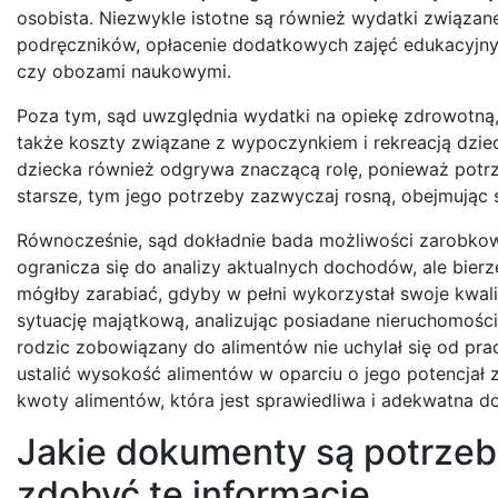
osobista. Niezwykle istotne są również wydatki związan
podręczników, opłacenie dodatkowych zajęć edukacyjny
czy obozami naukowymi.
Poza tym, sąd uwzględnia wydatki na opiekę zdrowotną, w
także koszty związane z wypoczynkiem i rekreacją dziec
dziecka również odgrywa znaczącą rolę, ponieważ potrze
starsze, tym jego potrzeby zazwyczaj rosną, obejmując 
Równocześnie, sąd dokładnie bada możliwości zarobkow
ogranicza się do analizy aktualnych dochodów, ale bierz
mógłby zarabiać, gdyby w pełni wykorzystał swoje kwal
sytuację majątkową, analizując posiadane nieruchomości
rodzic zobowiązany do alimentów nie uchylał się od pr
ustalić wysokość alimentów w oparciu o jego potencjał 
kwoty alimentów, która jest sprawiedliwa i adekwatna d
Jakie dokumenty są potrzeb
zdobyć te informacje