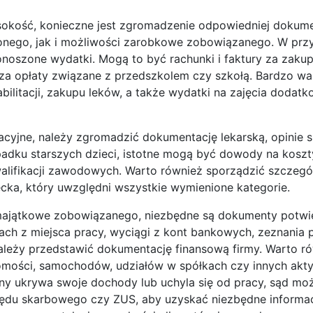
ysokość, konieczne jest zgromadzenie odpowiedniej dokumen
onego, jak i możliwości zarobkowe zobowiązanego. W pr
noszone wydatki. Mogą to być rachunki i faktury za zakup
 za opłaty związane z przedszkolem czy szkołą. Bardzo wa
ilitacji, zakupu leków, a także wydatki na zajęcia dodatk
cyjne, należy zgromadzić dokumentację lekarską, opinie s
padku starszych dzieci, istotne mogą być dowody na kosz
alifikacji zawodowych. Warto również sporządzić szczeg
ka, który uwzględni wszystkie wymienione kategorie.
 majątkowe zobowiązanego, niezbędne są dokumenty potwi
kach z miejsca pracy, wyciągi z kont bankowych, zeznania
ależy przedstawić dokumentację finansową firmy. Warto r
omości, samochodów, udziałów w spółkach czy innych akt
 ukrywa swoje dochody lub uchyla się od pracy, sąd mo
rzędu skarbowego czy ZUS, aby uzyskać niezbędne informac