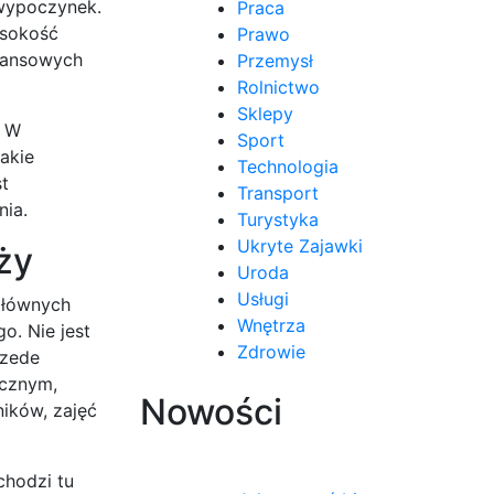
 wypoczynek.
Praca
ysokość
Prawo
inansowych
Przemysł
Rolnictwo
Sklepy
. W
Sport
jakie
Technologia
st
Transport
nia.
Turystyka
Ukryte Zajawki
ży
Uroda
Usługi
głównych
Wnętrza
. Nie jest
Zdrowie
rzede
ycznym,
Nowości
ików, zajęć
chodzi tu