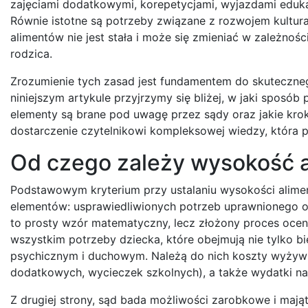
zajęciami dodatkowymi, korepetycjami, wyjazdami eduka
Równie istotne są potrzeby związane z rozwojem kultur
alimentów nie jest stała i może się zmieniać w zależnoś
rodzica.
Zrozumienie tych zasad jest fundamentem do skuteczn
niniejszym artykule przyjrzymy się bliżej, w jaki sposób
elementy są brane pod uwagę przez sądy oraz jakie krok
dostarczenie czytelnikowi kompleksowej wiedzy, która 
Od czego zależy wysokość al
Podstawowym kryterium przy ustalaniu wysokości alime
elementów: usprawiedliwionych potrzeb uprawnionego o
to prosty wzór matematyczny, lecz złożony proces oceny 
wszystkim potrzeby dziecka, które obejmują nie tylko b
psychicznym i duchowym. Należą do nich koszty wyżywien
dodatkowych, wycieczek szkolnych), a także wydatki n
Z drugiej strony, sąd bada możliwości zarobkowe i maj