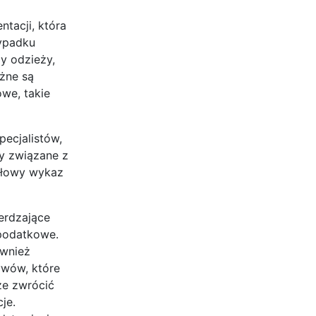
tacji, która
zypadku
y odzieży,
żne są
owe, takie
pecjalistów,
ty związane z
ółowy wykaz
erdzające
 podatkowe.
ównież
ywów, które
że zwrócić
je.