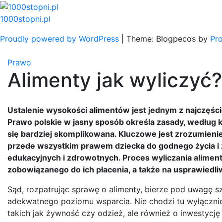
Skip
to
1000stopni.pl
content
Proudly powered by WordPress
|
Theme: Blogpecos by
Pr
Prawo
Alimenty jak wyliczyć?
Ustalenie wysokości alimentów jest jednym z najczęści
Prawo polskie w jasny sposób określa zasady, według k
się bardziej skomplikowana. Kluczowe jest zrozumienie,
przede wszystkim prawem dziecka do godnego życia i
edukacyjnych i zdrowotnych. Proces wyliczania alimen
zobowiązanego do ich płacenia, a także na usprawiedl
Sąd, rozpatrując sprawę o alimenty, bierze pod uwagę s
adekwatnego poziomu wsparcia. Nie chodzi tu wyłączni
takich jak żywność czy odzież, ale również o inwestycj