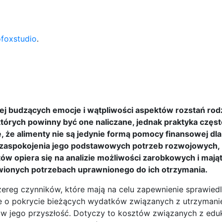
ofoxstudio
.
ej budzących emocje i wątpliwości aspektów rozstań rodz
tórych powinny być one naliczane, jednak praktyka częst
 że alimenty nie są jedynie formą pomocy finansowej dla 
 zaspokojenia jego podstawowych potrzeb rozwojowych,
tów opiera się na analizie możliwości zarobkowych i maj
iwionych potrzebach uprawnionego do ich otrzymania.
zereg czynników, które mają na celu zapewnienie sprawiedl
e o pokrycie bieżących wydatków związanych z utrzymani
ę w jego przyszłość. Dotyczy to kosztów związanych z edu