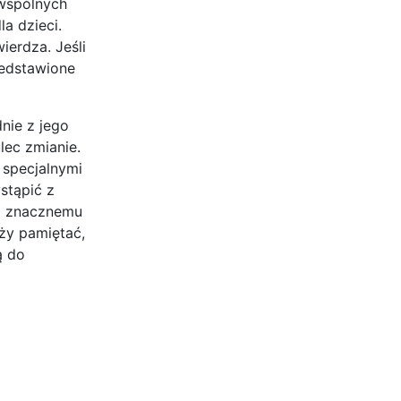
 wspólnych
a dzieci.
ierdza. Jeśli
zedstawione
nie z jego
lec zmianie.
 specjalnymi
stąpić z
ą znacznemu
ży pamiętać,
ą do