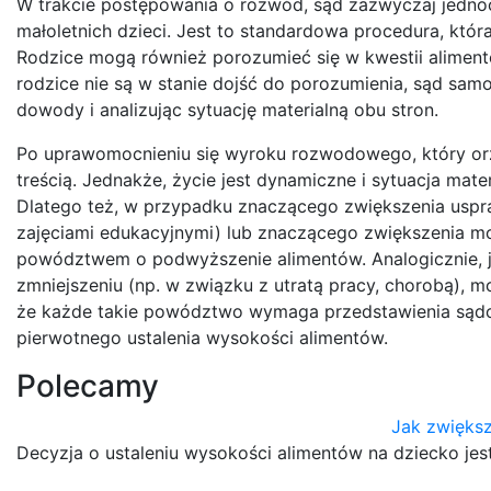
W trakcie postępowania o rozwód, sąd zazwyczaj jedno
małoletnich dzieci. Jest to standardowa procedura, któr
Rodzice mogą również porozumieć się w kwestii alimentó
rodzice nie są w stanie dojść do porozumienia, sąd sam
dowody i analizując sytuację materialną obu stron.
Po uprawomocnieniu się wyroku rozwodowego, który orz
treścią. Jednakże, życie jest dynamiczne i sytuacja ma
Dlatego też, w przypadku znaczącego zwiększenia uspra
zajęciami edukacyjnymi) lub znaczącego zwiększenia 
powództwem o podwyższenie alimentów. Analogicznie, 
zmniejszeniu (np. w związku z utratą pracy, chorobą),
że każde takie powództwo wymaga przedstawienia sądo
pierwotnego ustalenia wysokości alimentów.
Polecamy
Jak zwiększ
Decyzja o ustaleniu wysokości alimentów na dziecko je