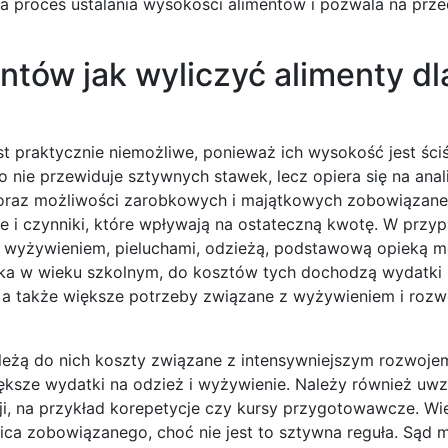
 proces ustalania wysokości alimentów i pozwala na prze
ntów jak wyliczyć alimenty dl
t praktycznie niemożliwe, ponieważ ich wysokość jest ściś
 nie przewiduje sztywnych stawek, lecz opiera się na anal
 oraz możliwości zarobkowych i majątkowych zobowiązane
 i czynniki, które wpływają na ostateczną kwotę. W przy
 z wyżywieniem, pieluchami, odzieżą, podstawową opieką m
cka w wieku szkolnym, do kosztów tych dochodzą wydatki
e, a także większe potrzeby związane z wyżywieniem i roz
leżą do nich koszty związane z intensywniejszym rozwoje
ększe wydatki na odzież i wyżywienie. Należy również uwz
i, na przykład korepetycje czy kursy przygotowawcze. Wi
ca zobowiązanego, choć nie jest to sztywna reguła. Sąd 