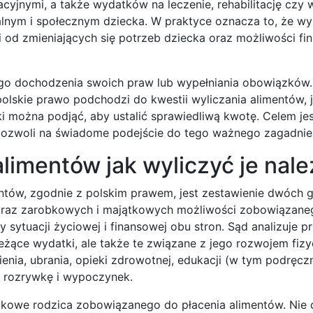
cyjnymi, a także wydatków na leczenie, rehabilitację czy
alnym i społecznym dziecka. W praktyce oznacza to, że w
ci od zmieniających się potrzeb dziecka oraz możliwości f
ego dochodzenia swoich praw lub wypełniania obowiązków
 polskie prawo podchodzi do kwestii wyliczania alimentów, 
i można podjąć, aby ustalić sprawiedliwą kwotę. Celem je
pozwoli na świadome podejście do tego ważnego zagadnie
imentów jak wyliczyć je nale
ntów, zgodnie z polskim prawem, jest zestawienie dwóch 
raz zarobkowych i majątkowych możliwości zobowiązanego
sytuacji życiowej i finansowej obu stron. Sąd analizuje p
ieżące wydatki, ale także te związane z jego rozwojem fiz
ia, ubrania, opieki zdrowotnej, edukacji (w tym podręczn
a rozrywkę i wypoczynek.
ątkowe rodzica zobowiązanego do płacenia alimentów. Nie 