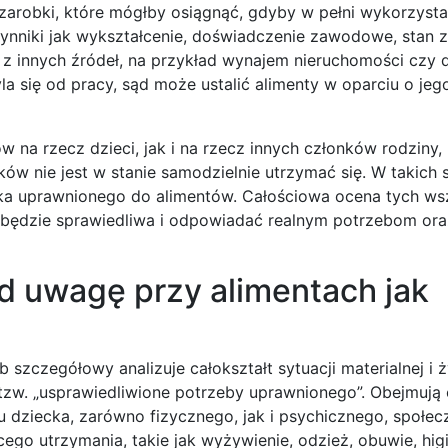
zarobki, które mógłby osiągnąć, gdyby w pełni wykorzysta
zynniki jak wykształcenie, doświadczenie zawodowe, stan z
 z innych źródeł, na przykład wynajem nieruchomości czy
la się od pracy, sąd może ustalić alimenty w oparciu o jeg
 na rzecz dzieci, jak i na rzecz innych członków rodziny,
ów nie jest w stanie samodzielnie utrzymać się. W takich 
nka uprawnionego do alimentów. Całościowa ocena tych ws
 będzie sprawiedliwa i odpowiadać realnym potrzebom ora
od uwagę przy alimentach jak
szczegółowy analizuje całokształt sytuacji materialnej i 
tzw. „usprawiedliwione potrzeby uprawnionego”. Obejmują 
dziecka, zarówno fizycznego, jak i psychicznego, społec
ącego utrzymania, takie jak wyżywienie, odzież, obuwie, hig