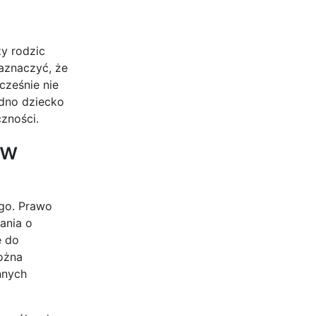
y rodzic
aznaczyć, że
cześnie nie
dno dziecko
czności.
 w
go. Prawo
ania o
ę do
ożna
nnych