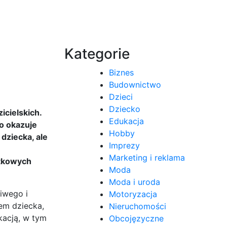
Kategorie
Biznes
Budownictwo
Dzieci
Dziecko
icielskich.
Edukacja
o okazuje
Hobby
dziecka, ale
Imprezy
Marketing i reklama
ątkowych
Moda
Moda i uroda
iwego i
Motoryzacja
em dziecka,
Nieruchomości
kacją, w tym
Obcojęzyczne