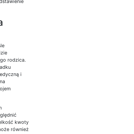
dstawienie
a
le
izie
go rodzica.
padku
edyczną i
 na
wojem
m
ględnić
elkość kwoty
może również