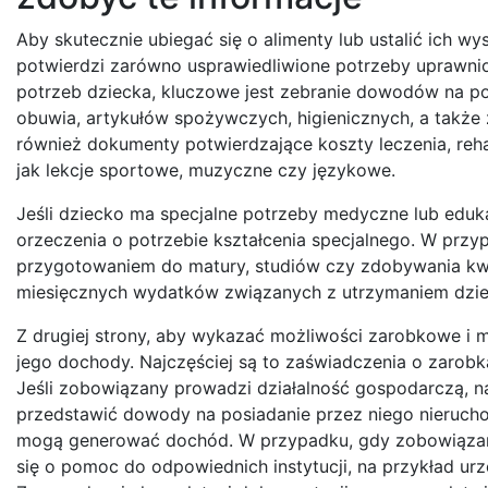
Aby skutecznie ubiegać się o alimenty lub ustalić ich w
potwierdzi zarówno usprawiedliwione potrzeby uprawni
potrzeb dziecka, kluczowe jest zebranie dowodów na po
obuwia, artykułów spożywczych, higienicznych, a także
również dokumenty potwierdzające koszty leczenia, rehab
jak lekcje sportowe, muzyczne czy językowe.
Jeśli dziecko ma specjalne potrzeby medyczne lub eduka
orzeczenia o potrzebie kształcenia specjalnego. W przy
przygotowaniem do matury, studiów czy zdobywania kw
miesięcznych wydatków związanych z utrzymaniem dziec
Z drugiej strony, aby wykazać możliwości zarobkowe i
jego dochody. Najczęściej są to zaświadczenia o zarob
Jeśli zobowiązany prowadzi działalność gospodarczą, n
przedstawić dowody na posiadanie przez niego nieruch
mogą generować dochód. W przypadku, gdy zobowiązany
się o pomoc do odpowiednich instytucji, na przykład u