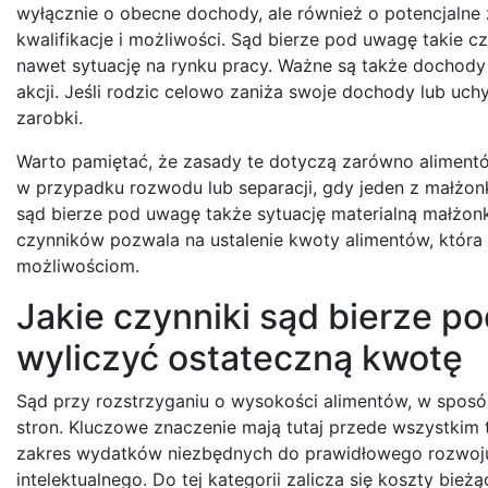
wyłącznie o obecne dochody, ale również o potencjalne 
kwalifikacje i możliwości. Sąd bierze pod uwagę takie c
nawet sytuację na rynku pracy. Ważne są także dochody
akcji. Jeśli rodzic celowo zaniża swoje dochody lub uchy
zarobki.
Warto pamiętać, że zasady te dotyczą zarówno alimentów
w przypadku rozwodu lub separacji, gdy jeden z małżonk
sąd bierze pod uwagę także sytuację materialną małżo
czynników pozwala na ustalenie kwoty alimentów, która
możliwościom.
Jakie czynniki sąd bierze p
wyliczyć ostateczną kwotę
Sąd przy rozstrzyganiu o wysokości alimentów, w sposób 
stron. Kluczowe znaczenie mają tutaj przede wszystkim 
zakres wydatków niezbędnych do prawidłowego rozwoju 
intelektualnego. Do tej kategorii zalicza się koszty bież