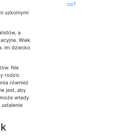
co?
mi szkolnymi
listów, a
kacyjne. Wiek
a. Im dziecko
tów. Nie
ny rodzic
enia również
e jest, aby
d może wtedy
ustalenie
ak