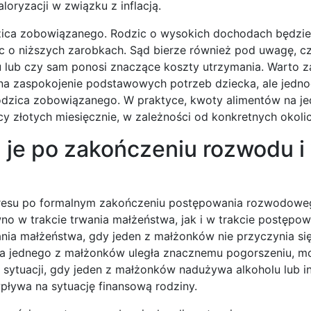
loryzacji w związku z inflacją.
dzica zobowiązanego. Rodzic o wysokich dochodach będzie
c o niższych zarobkach. Sąd bierze również pod uwagę, cz
 lub czy sam ponosi znaczące koszty utrzymania. Warto z
ą na zaspokojenie podstawowych potrzeb dziecka, ale jedno
dzica zobowiązanego. W praktyce, kwoty alimentów na je
cy złotych miesięcznie, w zależności od konkretnych okoli
 je po zakończeniu rozwodu i
okresu po formalnym zakończeniu postępowania rozwodowe
no w trakcie trwania małżeństwa, jak i w trakcie postępow
nia małżeństwa, gdy jeden z małżonków nie przyczynia si
lna jednego z małżonków uległa znacznemu pogorszeniu, m
sytuacji, gdy jeden z małżonków nadużywa alkoholu lub i
ływa na sytuację finansową rodziny.