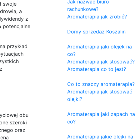
Jak nazwać biuro
ł swoje
rachunkowe?
drowia, a
Aromaterapia jak zrobić?
 dywidendy z
o potencjalne
Domy sprzedaż Koszalin
 na przykład
Aromaterapia jaki olejek na
sytuacjach
co?
zystkich
Aromaterapia jak stosować?
z
Aromaterapia co to jest?
Co to znaczy aromaterapia?
Aromaterapia jak stosować
olejki?
Aromaterapia jaki zapach na
życiowej obu
co?
one szeroki
znego oraz
Aromaterapia jakie olejki na
iena