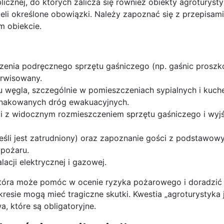
cznej, do których zalicza się również obiekty agroturyst
ieli określone obowiązki. Należy zapoznać się z przepisam
m obiekcie.
czenia podręcznego sprzętu gaśniczego (np. gaśnic prosz
erwisowany.
u węgla, szczególnie w pomieszczeniach sypialnych i kuch
znakowanych dróg ewakuacyjnych.
i z widocznym rozmieszczeniem sprzętu gaśniczego i wyj
jeśli jest zatrudniony) oraz zapoznanie gości z podstawo
pożaru.
acji elektrycznej i gazowej.
która może pomóc w ocenie ryzyka pożarowego i doradzić 
resie mogą mieć tragiczne skutki. Kwestia „agroturystyka 
, które są obligatoryjne.