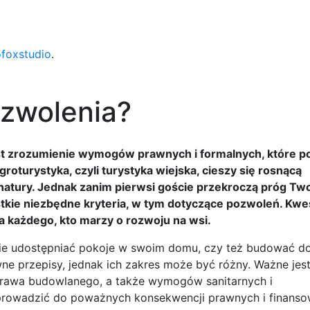
ofoxstudio
.
ozwolenia?
st zrozumienie wymogów prawnych i formalnych, które p
roturystyka, czyli turystyka wiejska, cieszy się rosnącą
 natury. Jednak zanim pierwsi goście przekroczą próg Tw
tkie niezbędne kryteria, w tym dotyczące pozwoleń. Kwe
la każdego, kto marzy o rozwoju na wsi.
dynie udostępniać pokoje w swoim domu, czy też budować 
 przepisy, jednak ich zakres może być różny. Ważne jest
 prawa budowlanego, a także wymogów sanitarnych i
rowadzić do poważnych konsekwencji prawnych i finanso