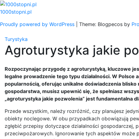
Skip
to
1000stopni.pl
content
Proudly powered by WordPress
|
Theme: Blogpecos by
Pr
Turystyka
Agroturystyka jakie p
Rozpoczynając przygodę z agroturystyką, kluczowe je
legalne prowadzenie tego typu działalności. W Polsce ag
popularnością, oferując unikalne doświadczenia blisko
gospodarstwa, musisz upewnić się, że spełniasz wszys
„agroturystyka jakie pozwolenia” jest fundamentalna d
Przede wszystkim, należy rozróżnić, czy planujesz je
obiekty noclegowe. W obu przypadkach obowiązują pewne
zgłębić przepisy dotyczące działalności gospodarczej,
przeciwpożarowych. Ignorowanie tych aspektów może p