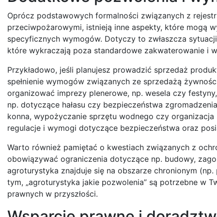
Oprócz podstawowych formalności związanych z rejestra
przeciwpożarowymi, istnieją inne aspekty, które mogą
specyficznych wymogów. Dotyczy to zwłaszcza sytuacji,
które wykraczają poza standardowe zakwaterowanie i w
Przykładowo, jeśli planujesz prowadzić sprzedaż prod
spełnienie wymogów związanych ze sprzedażą żywności 
organizować imprezy plenerowe, np. wesela czy festyny
np. dotyczące hałasu czy bezpieczeństwa zgromadzenia. 
konna, wypożyczanie sprzętu wodnego czy organizacj
regulacje i wymogi dotyczące bezpieczeństwa oraz posia
Warto również pamiętać o kwestiach związanych z ochro
obowiązywać ograniczenia dotyczące np. budowy, zagos
agroturystyka znajduje się na obszarze chronionym (np.
tym, „agroturystyka jakie pozwolenia” są potrzebne w T
prawnych w przyszłości.
Wsparcie prawne i doradztwo