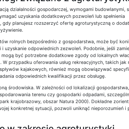
cją działalności gospodarczej, wymogami budowlanymi, sa
 wymagać uzyskania dodatkowych pozwoleń lub spełnienia
 gdy planujesz rozszerzyć ofertę agroturystyczną o dodat
yżywienie.
uktów rolnych bezpośrednio z gospodarstwa, może być kon
i uzyskanie odpowiednich zezwoleń. Podobnie, jeśli zami
, mogą być potrzebne dodatkowe zgody od lokalnych władz
W przypadku oferowania usług rekreacyjnych, takich jak 
a spływów kajakowych, również mogą obowiązywać specyf
dania odpowiednich kwalifikacji przez obsługę.
ną środowiska. W zależności od lokalizacji gospodarstwa
podarowania terenu czy gospodarki odpadami, szczególnie
 park krajobrazowy, obszar Natura 2000). Dokładne zorien
wojej konkretnej sytuacji, pozwoli uniknąć nieporozumień 
 w zakresie agroturystyki