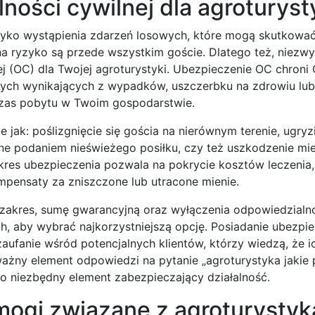
ości cywilnej dla agroturyst
yzyko wystąpienia zdarzeń losowych, które mogą skutkowa
na ryzyko są przede wszystkim goście. Dlatego też, niezwy
j (OC) dla Twojej agroturystyki. Ubezpieczenie OC chroni 
ch wynikających z wypadków, uszczerbku na zdrowiu lub
czas pobytu w Twoim gospodarstwie.
 jak: poślizgnięcie się gościa na nierównym terenie, ugryz
 podaniem nieświeżego posiłku, czy też uszkodzenie mie
es ubezpieczenia pozwala na pokrycie kosztów leczenia, re
pensaty za zniszczone lub utracone mienie.
 zakres, sumę gwarancyjną oraz wyłączenia odpowiedzialn
, aby wybrać najkorzystniejszą opcję. Posiadanie ubezpi
zaufanie wśród potencjalnych klientów, którzy wiedzą, że i
 ważny element odpowiedzi na pytanie „agroturystyka jakie
 to niezbędny element zabezpieczający działalność.
ogi związane z agroturystyk