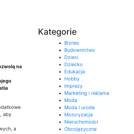
Kategorie
Biznes
Budownictwo
Dzieci
Dziecko
ozwolą na
Edukacja
Hobby
ojego
Imprezy
stia
Marketing i reklama
Moda
dodatkowe
Moda i uroda
, aby
Motoryzacja
Nieruchomości
wych, a
Obcojęzyczne