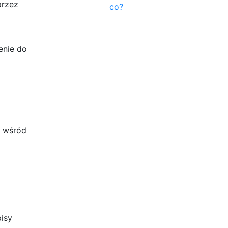
przez
co?
enie do
e wśród
pisy