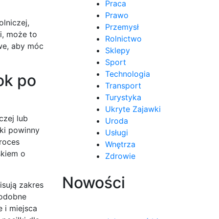
Praca
Prawo
lniczej,
Przemysł
i, może to
Rolnictwo
we, aby móc
Sklepy
Sport
Technologia
ok po
Transport
Turystyka
Ukryte Zajawki
czej lub
Uroda
ki powinny
Usługi
proces
Wnętrza
skiem o
Zdrowie
Nowości
isują zakres
podobne
 i miejsca