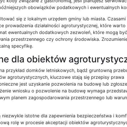
 kody związane z gastronomią, jeśli planujesz serwować 
óźniejszych obowiązków podatkowych i ewentualnych kont
ltować się z lokalnym urzędem gminy lub miasta. Czasam
e prowadzenia działalności agroturystycznej, które warto
a temat ewentualnych dodatkowych zezwoleń, które mogą b
wania przestrzennego czy ochrony środowiska. Zrozumieni
kalną specyfikę.
ne dla obiektów agroturystyc
 na przykład domków letniskowych, bądź gruntowną prze
ów agroturystycznych, kluczowe stają się przepisy prawa
onieczne jest uzyskanie pozwolenia na budowę lub zgłosze
Złożenie wniosku o pozwolenie na budowę wymaga przedsta
cowym planem zagospodarowania przestrzennego lub waru
niezwykle istotne dla zapewnienia bezpieczeństwa i komf
ową rolę w procesie akceptacji obiektów agroturystyczny