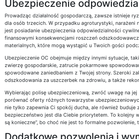
Ubezpieczenie odpowiedzialn
Prowadząc działalność gospodarczą, zawsze istnieje r
dla osób trzecich. W przypadku agroturystyki, narażeni 
jest posiadanie ubezpieczenia odpowiedzialności cywilne
finansowymi konsekwencjami roszczeń odszkodowawczy
materialnych, które mogą wystąpić u Twoich gości pod
Ubezpieczenie OC obejmuje między innymi sytuacje, takie
zwierzę gospodarskie, zatrucie pokarmowe spowodowane
spowodowane zaniedbaniem z Twojej strony. Szeroki zakr
odszkodowania za uszczerbek na zdrowiu, a także rekom
Wybierając polisę ubezpieczeniową, zwróć uwagę na jej
porównać oferty różnych towarzystw ubezpieczeniowych
nie tylko zapewnia Ci spokój ducha, ale również buduje 
bezpieczeństwo jest dla Ciebie priorytetem. To kolejny
są konieczne”, bo choć nie jest to formalne pozwolenie,
Dodatkowe pozwolenia i wym