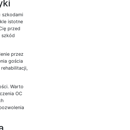
yki
ć szkodami
kle istotne
Cię przed
 szkód
ienie przez
nia gościa
habilitacji,
ości. Warto
eczenia OC
ch
 pozwolenia
ą