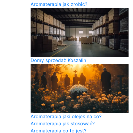
Aromaterapia jak zrobić?
Domy sprzedaż Koszalin
Aromaterapia jaki olejek na co?
Aromaterapia jak stosować?
Aromaterapia co to jest?