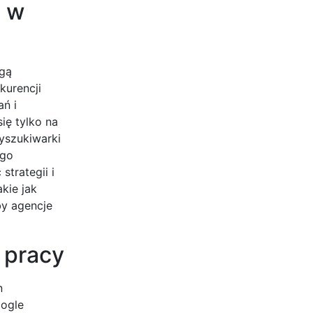
O w
ogą
kurencji
ań i
ię tylko na
yszukiwarki
ego
trategii i
kie jak
by agencje
 pracy
n
oogle