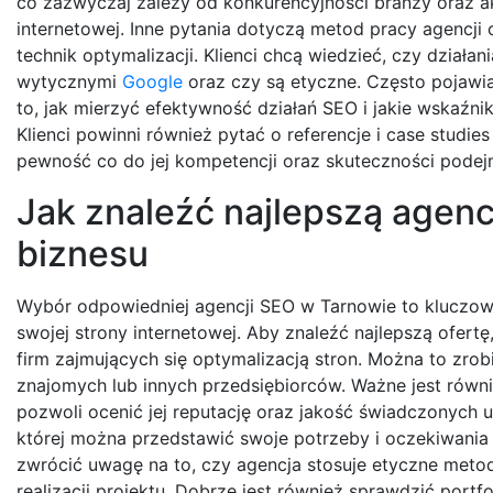
co zazwyczaj zależy od konkurencyjności branży oraz a
internetowej. Inne pytania dotyczą metod pracy agencji
technik optymalizacji. Klienci chcą wiedzieć, czy działan
wytycznymi
Google
oraz czy są etyczne. Często pojawia
to, jak mierzyć efektywność działań SEO i jakie wskaźnik
Klienci powinni również pytać o referencje i case studies
pewność co do jej kompetencji oraz skuteczności pode
Jak znaleźć najlepszą agen
biznesu
Wybór odpowiedniej agencji SEO w Tarnowie to kluczo
swojej strony internetowej. Aby znaleźć najlepszą ofer
firm zajmujących się optymalizacją stron. Można to zrob
znajomych lub innych przedsiębiorców. Ważne jest równie
pozwoli ocenić jej reputację oraz jakość świadczonych u
której można przedstawić swoje potrzeby i oczekiwania 
zwrócić uwagę na to, czy agencja stosuje etyczne metod
realizacji projektu. Dobrze jest również sprawdzić portfo