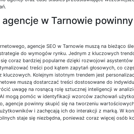
ań.
e agencje w Tarnowie powinny
ernetowego, agencje SEO w Tarnowie muszą na bieżąco śle
strategie do wymogów rynku. Jednym z kluczowych trend
się coraz bardziej popularne dzięki rozwojowi asystentów
optymalizować treści pod kątem zapytań głosowych, co częs
z kluczowych. Kolejnym istotnym trendem jest personalizac
rnetowe muszą dostarczać treści dostosowane do indywid
ócić uwagę na rosnącą rolę sztucznej inteligencji w analiz
a AI mogą pomóc w identyfikacji wzorców zachowań użyt
, agencje powinny skupić się na tworzeniu wartościowych 
 użytkowników i zachęcają ich do interakcji z marką. W ko
lnych staje się niezbędna, ponieważ coraz więcej osób ko