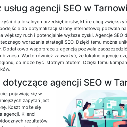
z usług agencji SEO w Tarnow
yści dla lokalnych przedsiębiorstw, które chcą zwiększy
podejście do optymalizacji strony internetowej pozwala na
a większy ruch i potencjalnie wyższe zyski. Agencje SEO 
tecznego wdrażania strategii SEO. Dzięki temu można uni
y. Dodatkowo współpraca z agencją pozwala zaoszczędzić 
biznesu. Warto również zauważyć, że lokalne agencje częs
regionu, co może być istotnym atutem. Dzięki temu kampan
ików.
a dotyczące agencji SEO w Ta
ciej pojawiają się w
niejszych zapytań jest
cenę. Koszt może się
 agencji. Klienci
widocznych rezultatów,