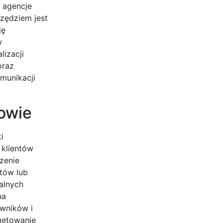
 agencje
zędziem jest
ję
w
lizacji
oraz
munikacji
nowie
i
 klientów
zenie
tów lub
alnych
na
owników i
getowanie