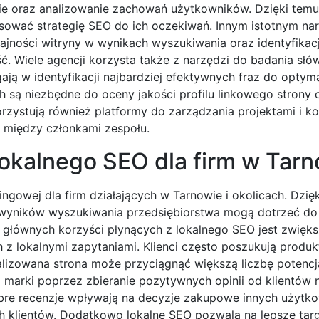
nie oraz analizowanie zachowań użytkowników. Dzięki temu
sować strategię SEO do ich oczekiwań. Innym istotnym nar
ajności witryny w wynikach wyszukiwania oraz identyfikac
. Wiele agencji korzysta także z narzędzi do badania słó
ją w identyfikacji najbardziej efektywnych fraz do optyma
h są niezbędne do oceny jakości profilu linkowego strony 
rzystują również platformy do zarządzania projektami i ko
ę między członkami zespołu.
 lokalnego SEO dla firm w Tar
ngowej dla firm działających w Tarnowie i okolicach. Dzięk
h wyników wyszukiwania przedsiębiorstwa mogą dotrzeć do
 głównych korzyści płynących z lokalnego SEO jest zwięks
z lokalnymi zapytaniami. Klienci często poszukują produk
alizowana strona może przyciągnąć większą liczbę potencj
i marki poprzez zbieranie pozytywnych opinii od klientów 
obre recenzje wpływają na decyzje zakupowe innych użytk
 klientów. Dodatkowo lokalne SEO pozwala na lepsze tar