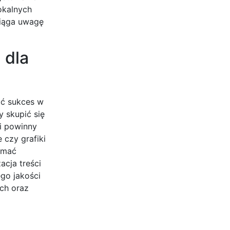
okalnych
ciąga uwagę
 dla
ąć sukces w
y skupić się
i powinny
 czy grafiki
zymać
cja treści
go jakości
ch oraz