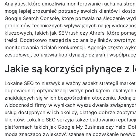
Analytics, które umożliwia monitorowanie ruchu na stro
mogą lepiej zrozumieć potrzeby swoich klientów i dosto
Google Search Console, które pozwala na śledzenie wyd
problemów technicznych wpływających na jej widoczność
kluczowych, takich jak SEMrush czy Ahrefs, które pomaga
treści. Dodatkowo narzędzia do analizy linków zwrotnyc
monitorowania działań konkurencji. Agencje często wyko
zespołowej, co ułatwia koordynację działań i współprac
Jakie są korzyści płynące z
Lokalne SEO to niezwykle ważny aspekt strategii marketi
odpowiedniej optymalizacji witryn pod kątem lokalnyc
znajdujących się w ich bezpośrednim otoczeniu. Jedną z
widoczności firmy w wynikach wyszukiwania związanych 
usług dostępnych w ich okolicy, dlatego dobrze zoptym
klientów. Lokalne SEO sprzyja także budowaniu reputacj
platformach takich jak Google My Business czy Yelp. D
mogą znacząco zwiększyć szanse na pozyskanie nowych