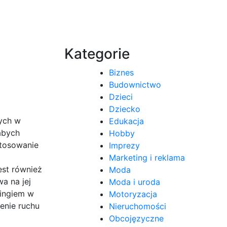
Kategorie
Biznes
Budownictwo
Dzieci
Dziecko
wych w
Edukacja
abych
Hobby
stosowanie
Imprezy
Marketing i reklama
est również
Moda
a na jej
Moda i uroda
tingiem w
Motoryzacja
enie ruchu
Nieruchomości
Obcojęzyczne