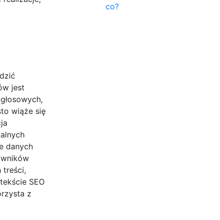
co?
dzić
ów jest
 głosowych,
to wiąże się
ja
ualnych
ie danych
kowników
treści,
ntekście SEO
rzysta z