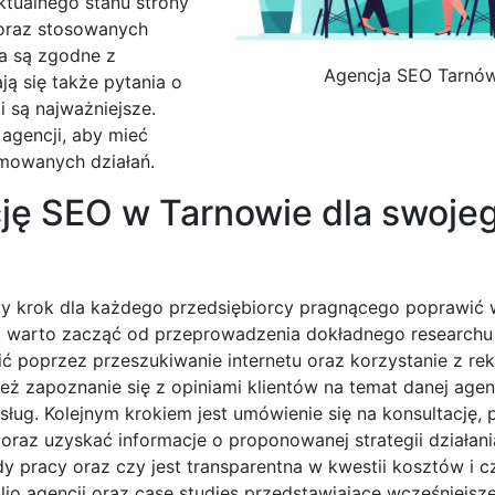
ktualnego stanu strony
 oraz stosowanych
ia są zgodne z
Agencja SEO Tarnó
ją się także pytania o
i są najważniejsze.
 agencji, aby mieć
jmowanych działań.
cję SEO w Tarnowie dla swoje
wy krok dla każdego przedsiębiorcy pragnącego poprawić
tę, warto zacząć od przeprowadzenia dokładnego researchu
ić poprzez przeszukiwanie internetu oraz korzystanie z re
ż zapoznanie się z opiniami klientów na temat danej agenc
sług. Kolejnym krokiem jest umówienie się na konsultację,
oraz uzyskać informacje o proponowanej strategii działani
y pracy oraz czy jest transparentna w kwestii kosztów i c
lio agencji oraz case studies przedstawiające wcześniejsze 