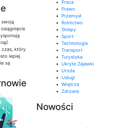
Praca
ie
Prawo
Przemysł
ć swoją
Rolnictwo
 osiągnięcie
Sklepy
dysponują
Sport
knąć
Technologia
czas, który
Transport
to lepiej
Turystyka
ie są
Ukryte Zajawki
Uroda
Usługi
rnowie
Wnętrza
Zdrowie
Nowości