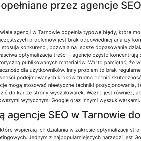
 popełniane przez agencje SE
iele agencji w Tarnowie popełnia typowe błędy, które m
jczęstszych problemów jest brak odpowiedniej analizy kon
e stosują konkurenci, pozwala na lepsze dopasowanie dział
aściwa optymalizacja treści – agencje często koncentrują s
toryczną publikowanych materiałów. Warto pamiętać, że w
żyteczność dla użytkowników. Inny problem to brak regularn
wności podejmowanych kroków trudno ocenić skuteczność s
je mogą stosować nieetyczne techniki pozycjonowania, ta
zić do kar ze strony wyszukiwarek. Ważne jest również, a
jnowszymi wytycznymi Google oraz innymi wyszukiwarkami.
ją agencje SEO w Tarnowie do
tóre wspierają ich działania w zakresie optymalizacji stro
etingowych. Jednym z najpopularniejszych narzędzi jest G