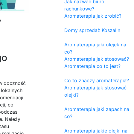
Jak nazwać biuro
rachunkowe?
Aromaterapia jak zrobić?
w
Domy sprzedaż Koszalin
Aromaterapia jaki olejek na
co?
go
Aromaterapia jak stosować?
Aromaterapia co to jest?
Co to znaczy aromaterapia?
 widoczność
Aromaterapia jak stosować
 lokalnych
olejki?
komendacji
ji, co
Aromaterapia jaki zapach na
 podczas
co?
a. Należy
zasu
Aromaterapia jakie olejki na
realizacje,