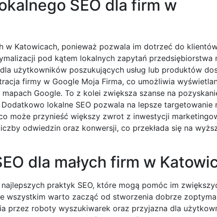
lokalnego SEO dla firm w
ch w Katowicach, ponieważ pozwala im dotrzeć do klientó
ptymalizacji pod kątem lokalnych zapytań przedsiębiorstwa
dla użytkowników poszukujących usług lub produktów do
racja firmy w Google Moja Firma, co umożliwia wyświetlan
a mapach Google. To z kolei zwiększa szanse na pozyskan
ą. Dodatkowo lokalne SEO pozwala na lepsze targetowanie 
co może przynieść większy zwrot z inwestycji marketingo
iczby odwiedzin oraz konwersji, co przekłada się na wyżs
 SEO dla małych firm w Katowi
le najlepszych praktyk SEO, które mogą pomóc im zwiększy
ede wszystkim warto zacząć od stworzenia dobrze zoptyma
nia przez roboty wyszukiwarek oraz przyjazna dla użytkow