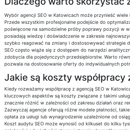
Dlaczego warto skorzystać 
Wybór agencji SEO w Katowicach może przynieść wiele k
Przede wszystkim profesjonalne podejście do optymaliz
poświęcone na samodzielne próby poprawy pozycji w wy
posiadają wiedzę i doświadczenie w zakresie najnowszy
szybko reagować na zmiany i dostosowywać strategie 
SEO często wiąże się z dostępem do narzędzi analitycz
zdobycia dla pojedynczych przedsiębiorstw. Warto równi
pozwala na dostosowanie oferty do indywidualnych potrz
Jakie są koszty współpracy
Kiedy rozważamy współpracę z agencją SEO w Katowica
kluczowych aspektów są koszty związane z takimi usłu
znacznie różnić w zależności od zakresu działań oraz re
Zazwyczaj agencje oferują różne modele płatności, takie
opłata za usługi lub wynagrodzenie uzależnione od osią
Koszt audytu SEO może wynosić od kilkuset do kilku tys