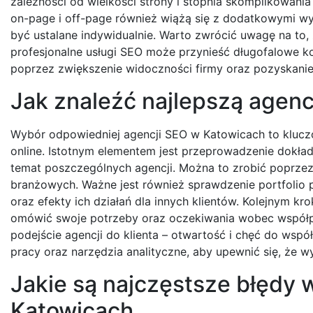
zależności od wielkości strony i stopnia skomplikowania
on-page i off-page również wiążą się z dodatkowymi w
być ustalane indywidualnie. Warto zwrócić uwagę na to,
profesjonalne usługi SEO może przynieść długofalowe k
poprzez zwiększenie widoczności firmy oraz pozyskanie
Jak znaleźć najlepszą agenc
Wybór odpowiedniej agencji SEO w Katowicach to klucz
online. Istotnym elementem jest przeprowadzenie dokład
temat poszczególnych agencji. Można to zrobić poprzez
branżowych. Ważne jest również sprawdzenie portfolio p
oraz efekty ich działań dla innych klientów. Kolejnym k
omówić swoje potrzeby oraz oczekiwania wobec współpr
podejście agencji do klienta – otwartość i chęć do wsp
pracy oraz narzędzia analityczne, aby upewnić się, że 
Jakie są najczęstsze błędy
Katowicach