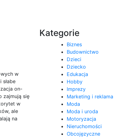
Kategorie
Biznes
Budownictwo
Dzieci
Dziecko
towych w
Edukacja
i słabe
Hobby
zacja on-
Imprezy
 zajmują się
Marketing i reklama
torytet w
Moda
ków, ale
Moda i uroda
lają na
Motoryzacja
Nieruchomości
Obcojęzyczne