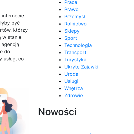
Praca
Prawo
internecie.
Przemysł
głyby być
Rolnictwo
rtów, którzy
Sklepy
 w stanie
Sport
 agencją
Technologia
ne do
Transport
y usług, co
Turystyka
Ukryte Zajawki
Uroda
Usługi
Wnętrza
Zdrowie
Nowości