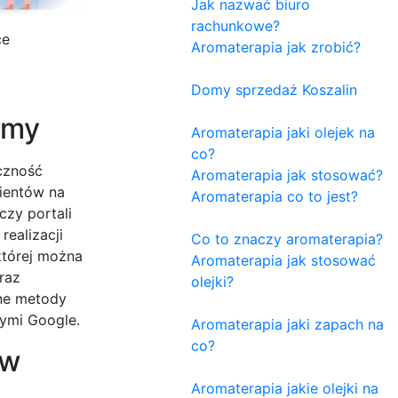
Jak nazwać biuro
rachunkowe?
ce
Aromaterapia jak zrobić?
Domy sprzedaż Koszalin
rmy
Aromaterapia jaki olejek na
co?
czność
Aromaterapia jak stosować?
lientów na
Aromaterapia co to jest?
czy portali
ealizacji
Co to znaczy aromaterapia?
której można
Aromaterapia jak stosować
raz
olejki?
ane metody
nymi Google.
Aromaterapia jaki zapach na
co?
 w
Aromaterapia jakie olejki na