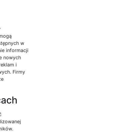
w
 mogą
stępnych w
ie informacji
ie nowych
reklam i
wych. Firmy
ze
cach
ć
lizowanej
ników.