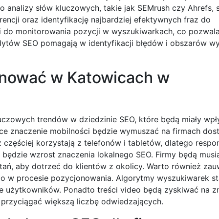
o analizy słów kluczowych, takie jak SEMrush czy Ahrefs, 
ncji oraz identyfikację najbardziej efektywnych fraz do
zi do monitorowania pozycji w wyszukiwarkach, co pozwal
udytów SEO pomagają w identyfikacji błędów i obszarów 
inować w Katowicach w
uczowych trendów w dziedzinie SEO, które będą miały wpł
nące znaczenie mobilności będzie wymuszać na firmach do
częściej korzystają z telefonów i tabletów, dlatego resp
m będzie wzrost znaczenia lokalnego SEO. Firmy będą musia
tań, aby dotrzeć do klientów z okolicy. Warto również za
ego w procesie pozycjonowania. Algorytmy wyszukiwarek sta
cje użytkowników. Ponadto treści video będą zyskiwać na z
 przyciągać większą liczbę odwiedzających.