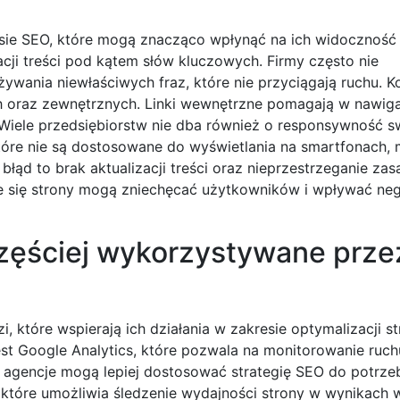
sie SEO, które mogą znacząco wpłynąć na ich widoczność 
ji treści pod kątem słów kluczowych. Firmy często nie
wania niewłaściwych fraz, które nie przyciągają ruchu. K
h oraz zewnętrznych. Linki wewnętrzne pomagają w nawiga
y. Wiele przedsiębiorstw nie dba również o responsywność s
tóre nie są dostosowane do wyświetlania na smartfonach, 
łąd to brak aktualizacji treści oraz nieprzestrzeganie zas
ce się strony mogą zniechęcać użytkowników i wpływać ne
częściej wykorzystywane prze
 które wspierają ich działania w zakresie optymalizacji st
st Google Analytics, które pozwala na monitorowanie ruch
agencje mogą lepiej dostosować strategię SEO do potrzeb
 które umożliwia śledzenie wydajności strony w wynikach