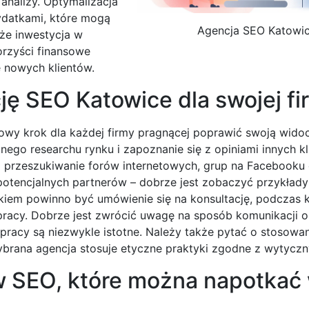
 analizy. Optymalizacja
ydatkami, które mogą
Agencja SEO Katowi
 że inwestycja w
orzyści finansowe
 nowych klientów.
ję SEO Katowice dla swojej fi
owy krok dla każdej firmy pragnącej poprawić swoją wido
nego researchu rynku i zapoznanie się z opiniami innych k
 przeszukiwanie forów internetowych, grup na Facebooku 
otencjalnych partnerów – dobrze jest zobaczyć przykłady r
rokiem powinno być umówienie się na konsultację, podczas 
acy. Dobrze jest zwrócić uwagę na sposób komunikacji o
ółpracy są niezwykle istotne. Należy także pytać o stosow
wybrana agencja stosuje etyczne praktyki zgodne z wytycz
 w SEO, które można napotkać