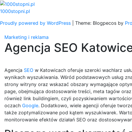
Skip
to
1000stopni.pl
content
Proudly powered by WordPress
|
Theme: Blogpecos by
Pr
Marketing i reklama
Agencja SEO Katowic
Agencja
SEO
w Katowicach oferuje szeroki wachlarz usł
wynikach wyszukiwania. Wśród podstawowych usług znajd
strony witryny oraz wskazać obszary wymagające optymal
page, obejmująca dostosowanie treści, meta tagów ora
również link buildingiem, czyli pozyskiwaniem wartości
oczach
Google
. Dodatkowo, wiele agencji oferuje tworze
także zoptymalizowane pod kątem wyszukiwarek. Warto r
monitorowanie efektów działań SEO oraz dostosowywanie