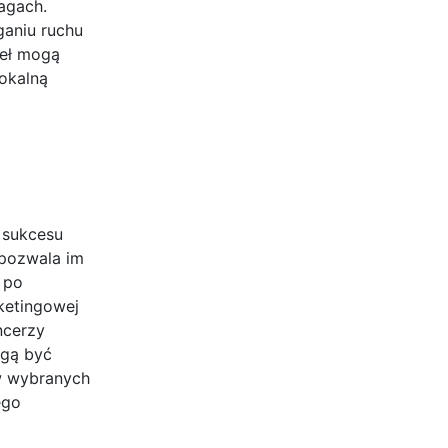
agach.
ganiu ruchu
deł mogą
okalną
 sukcesu
 pozwala im
 po
rketingowej
ncerzy
ogą być
 w wybranych
ego