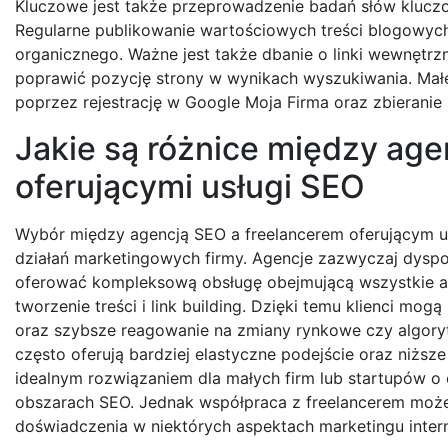
Kluczowe jest także przeprowadzenie badań słów kluczow
Regularne publikowanie wartościowych treści blogowyc
organicznego. Ważne jest także dbanie o linki wewnętr
poprawić pozycję strony w wynikach wyszukiwania. Małe
poprzez rejestrację w Google Moja Firma oraz zbieranie 
Jakie są różnice między age
oferującymi usługi SEO
Wybór między agencją SEO a freelancerem oferującym us
działań marketingowych firmy. Agencje zazwyczaj dysp
oferować kompleksową obsługę obejmującą wszystkie a
tworzenie treści i link building. Dzięki temu klienci mog
oraz szybsze reagowanie na zmiany rynkowe czy algorytm
często oferują bardziej elastyczne podejście oraz niżs
idealnym rozwiązaniem dla małych firm lub startupów o
obszarach SEO. Jednak współpraca z freelancerem może
doświadczenia w niektórych aspektach marketingu inte