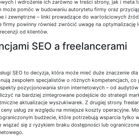
ych i wdrożenie ich zarówno w treści strony, jak i meta t
h może pomóc w budowaniu autorytetu firmy oraz przycią
zne i zewnętrzne – linki prowadzące do wartościowych źró
 firmy powinny również zwrócić uwagę na optymalizację l
recenzji od klientów.
ncjami SEO a freelancerami
ługi SEO to decyzja, która może mieć duże znaczenie dla
onują zespołem specjalistów o różnych kompetencjach, co
spekty pozycjonowania stron internetowych – od audytów
ą liczyć na bardziej zintegrowane podejście do strategii ma
iczne aktualizacje wyszukiwarek. Z drugiej strony freela
ze ceny usług ze względu na mniejsze koszty operacyjne. M
 ograniczonym budżecie, które potrzebują wsparcia tylko
 wiązać się z ryzykiem braku dostępności lub ograniczon
rnetowego.