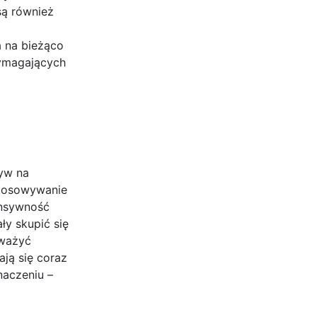
są również
a na bieżąco
wymagających
yw na
stosowywanie
onsywność
ły skupić się
uważyć
ją się coraz
naczeniu –