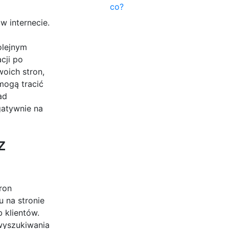
co?
w internecie.
olejnym
cji po
woich stron,
mogą tracić
ad
gatywnie na
z
ron
u na stronie
 klientów.
 wyszukiwania