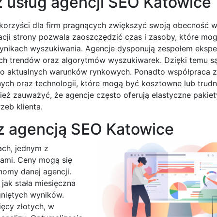
z usług agencji SEO Katowice
orzyści dla firm pragnących zwiększyć swoją obecność w 
acji strony pozwala zaoszczędzić czas i zasoby, które mo
nikach wyszukiwania. Agencje dysponują zespołem ekspe
ch trendów oraz algorytmów wyszukiwarek. Dzięki temu są
do aktualnych warunków rynkowych. Ponadto współpraca z
nych oraz technologii, które mogą być kosztowne lub trud
eż zauważyć, że agencje często oferują elastyczne pakiet
eb klienta.
 z agencją SEO Katowice
ch, jednym z
gami. Ceny mogą się
nomy danej agencji.
 jak stała miesięczna
gniętych wyników.
ięcy złotych, w