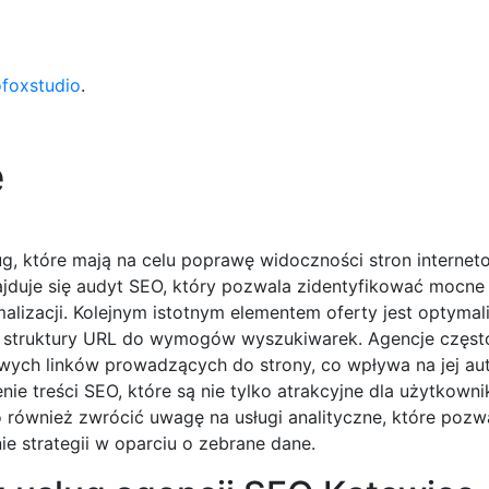
ofoxstudio
.
e
ug, które mają na celu poprawę widoczności stron interne
uje się audyt SEO, który pozwala zidentyfikować mocne 
izacji. Kolejnym istotnym elementem oferty jest optymali
z struktury URL do wymogów wyszukiwarek. Agencje często
owych linków prowadzących do strony, co wpływa na jej au
nie treści SEO, które są nie tylko atrakcyjne dla użytkowni
ównież zwrócić uwagę na usługi analityczne, które pozwa
 strategii w oparciu o zebrane dane.