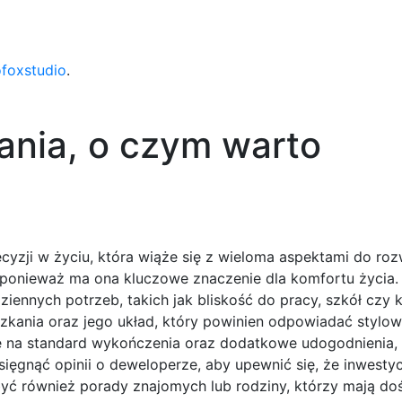
ofoxstudio
.
nia, o czym warto
yzji w życiu, która wiąże się z wieloma aspektami do roz
, ponieważ ma ona kluczowe znaczenie dla komfortu życia
iennych potrzeb, takich jak bliskość do pracy, szkół czy 
szkania oraz jego układ, który powinien odpowiadać stylow
 na standard wykończenia oraz dodatkowe udogodnienia, t
ięgnąć opinii o deweloperze, aby upewnić się, że inwesty
ć również porady znajomych lub rodziny, którzy mają do