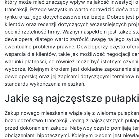
który może mieć znaczący wpływ na jakość inwestycji 
transakcji. Przede wszystkim warto sprawdzić doświadc
rynku oraz jego dotychczasowe realizacje. Dobrze jest p
klientów oraz recenzji dotyczących wcześniejszych proj
ocenić rzetelność firmy. Ważnym aspektem jest także st
dewelopera, dlatego warto zwrócić uwagę na jego sytu
ewentualne problemy prawne. Deweloperzy często oferu
wsparcia dla klientów, takie jak możliwość negocjacji ce
warunki płatności, co również może być istotnym czynn
wyborze. Kolejnym krokiem jest dokładne zapoznanie s
deweloperską oraz jej zapisami dotyczącymi terminów rea
standardu wykończenia mieszkań.
Jakie są najczęstsze pułapk
Zakup nowego mieszkania wiąże się z wieloma pułapkam
bezpieczeństwo transakcji. Jedną z najczęstszych puła
przed dokonaniem zakupu. Nabywcy często pomijają te
obciążeniami hipotecznymi. Kolejnym błędem jest niew