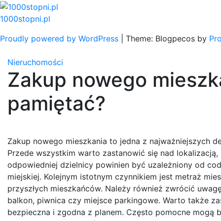
Skip
to
1000stopni.pl
content
Proudly powered by WordPress
|
Theme: Blogpecos by
Pr
Nieruchomości
Zakup nowego mieszka
pamiętać?
Zakup nowego mieszkania to jedna z najważniejszych dec
Przede wszystkim warto zastanowić się nad lokalizacją
odpowiedniej dzielnicy powinien być uzależniony od codz
miejskiej. Kolejnym istotnym czynnikiem jest metraż mie
przyszłych mieszkańców. Należy również zwrócić uwagę
balkon, piwnica czy miejsce parkingowe. Warto także zas
bezpieczna i zgodna z planem. Często pomocne mogą by