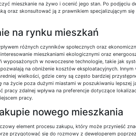
yć mieszkanie na żywo i ocenić jego stan. Po podjęciu de
ą oraz skonsultować ją z prawnikiem specjalizującym się
nie na rynku mieszkań
d wpływem różnych czynników społecznych oraz ekonomiczn
ainteresowanie mieszkaniami ekologicznymi oraz energoo
kań wyposażonych w nowoczesne technologie, takie jak sys
re pozwalają na obniżenie kosztów eksploatacyjnych. Inny
edniej wielkości, gdzie ceny są często bardziej przystępn
ę na życie poza dużymi miastami w poszukiwaniu lepszej j
ć pracy zdalnej wpływa na preferencje dotyczące lokalizac
iejscem pracy.
zakupie nowego mieszkania
uczowy element procesu zakupu, który może przynieść zn
brze przygotować się do rozmowy z deweloperem poprzez