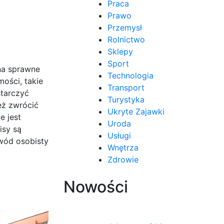
Praca
Prawo
Przemysł
Rolnictwo
Sklepy
Sport
na sprawne
Technologia
ości, takie
Transport
starczyć
Turystyka
eż zwrócić
Ukryte Zajawki
e jest
Uroda
isy są
Usługi
wód osobisty
Wnętrza
Zdrowie
Nowości