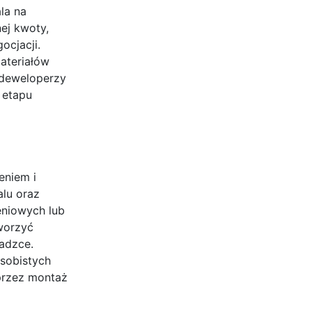
la na
ej kwoty,
ocjacji.
ateriałów
 deweloperzy
 etapu
eniem i
lu oraz
eniowych lub
worzyć
adzce.
sobistych
przez montaż