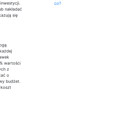
inwestycji.
co?
ub nakładać
azują się
mogą
każdej
tawek
2% wartości
ych z
tać o
wy budżet.
 koszt