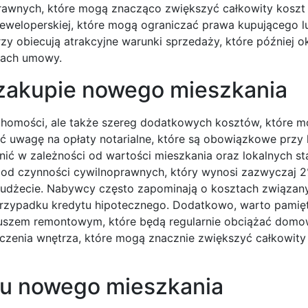
prawnych, które mogą znacząco zwiększyć całkowity koszt 
eweloperskiej, które mogą ograniczać prawa kupującego l
y obiecują atrakcyjne warunki sprzedaży, które później ok
isach umowy.
y zakupie nowego mieszkania
uchomości, ale także szereg dodatkowych kosztów, które 
uwagę na opłaty notarialne, które są obowiązkowe przy 
żnić w zależności od wartości mieszkania oraz lokalnych s
k od czynności cywilnoprawnych, który wynosi zazwyczaj 
budżecie. Nabywcy często zapominają o kosztach związan
przypadku kredytu hipotecznego. Dodatkowo, warto pamię
duszem remontowym, które będą regularnie obciążać domo
zenia wnętrza, które mogą znacznie zwiększyć całkowity
upu nowego mieszkania