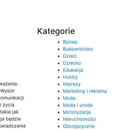
Kategorie
Biznes
Budownictwo
Dzieci
Dziecko
Edukacja
Hobby
ważenia.
Imprezy
. Wybór
Marketing i reklama
komunikacji
Moda
i życia
Moda i uroda
akie jak
Motoryzacja
cja będzie
Nieruchomości
świadczenie
Obcojęzyczne