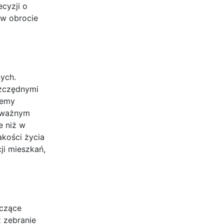
cyzji o
 w obrocie
ych.
szczędnymi
temy
m ważnym
e niż w
akości życia
ji mieszkań,
aczące
 zebranie