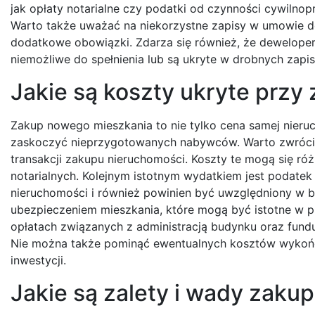
jak opłaty notarialne czy podatki od czynności cywilno
Warto także uważać na niekorzystne zapisy w umowie d
dodatkowe obowiązki. Zdarza się również, że deweloperz
niemożliwe do spełnienia lub są ukryte w drobnych zap
Jakie są koszty ukryte prz
Zakup nowego mieszkania to nie tylko cena samej nier
zaskoczyć nieprzygotowanych nabywców. Warto zwrócić 
transakcji zakupu nieruchomości. Koszty te mogą się ró
notarialnych. Kolejnym istotnym wydatkiem jest podate
nieruchomości i również powinien być uwzględniony w 
ubezpieczeniem mieszkania, które mogą być istotne w 
opłatach związanych z administracją budynku oraz fun
Nie można także pominąć ewentualnych kosztów wykońc
inwestycji.
Jakie są zalety i wady zak