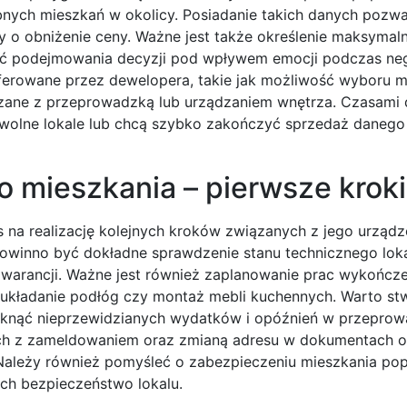
bnych mieszkań w okolicy. Posiadanie takich danych pozwa
 o obniżenie ceny. Ważne jest także określenie maksymaln
nąć podejmowania decyzji pod wpływem emocji podczas neg
erowane przez dewelopera, takie jak możliwość wyboru m
zane z przeprowadzką lub urządzaniem wnętrza. Czasami
 wolne lokale lub chcą szybko zakończyć sprzedaż danego
 mieszkania – pierwsze kroki
na realizację kolejnych kroków związanych z jego urządz
owinno być dokładne sprawdzenie stanu technicznego loka
gwarancji. Ważne jest również zaplanowanie prac wykończ
układanie podłóg czy montaż mebli kuchennych. Warto st
niknąć nieprzewidzianych wydatków i opóźnień w przeprow
nych z zameldowaniem oraz zmianą adresu w dokumentach o
Należy również pomyśleć o zabezpieczeniu mieszkania po
ch bezpieczeństwo lokalu.