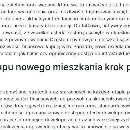
oma zaletami oraz wadami, które warto rozważyć przed po
 standard wykończenia oraz możliwość dostosowania wnętr
 zgodnie z aktualnymi trendami architektonicznymi oraz 
a oraz niższe koszty eksploatacji. Dodatkowo, nabywcy n
pewność, że wszelkie usterki zostaną usunięte w określon
się z pewnymi wadami. Często ceny nowych mieszkań są z
żliwości finansowe kupujących. Ponadto, nowe osiedla 
 takimi jak hałas czy ograniczony dostęp do infrastruktur
upu nowego mieszkania krok 
emyślanej strategii oraz staranności na każdym etapie p
az możliwości finansowych, co pozwoli na skoncentrowani
ytetów dotyczących lokalizacji, metrażu oraz standardu wy
eruchomości i przeanalizować dostępne oferty deweloperó
zebranie informacji o deweloperach oraz ich wcześniejszyc
 znalezieniu odpowiedniej oferty warto umówić się na wizy