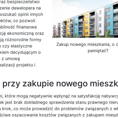
oraz bezpieczeństwo
zenie dewelopera na
oszukać opinii innych
ektów, co pozwoli
abilność finansowa
ację ekonomiczną oraz
ją różnorodne formy
Zakup nowego mieszkania, o 
n czy elastyczne
pamiętać?
ikiem decydującym o
ię z umową
lizacji projektu i
i przy zakupie nowego mieszk
i, które mogą negatywnie wpłynąć na satysfakcję nabywc
pek jest brak dokładnego sprawdzenia stanu prawnego nie
n krok, co może prowadzić do problemów związanych z wł
łaściwe oszacowanie kosztów związanych z zakupem mieszk