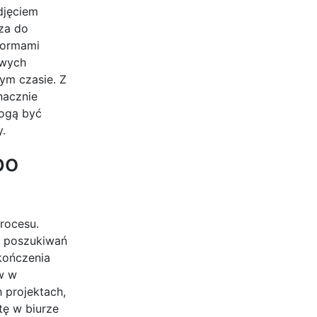
djęciem
za do
normami
owych
ym czasie. Z
nacznie
mogą być
y.
po
rocesu.
e poszukiwań
kończenia
w w
h projektach,
tę w biurze