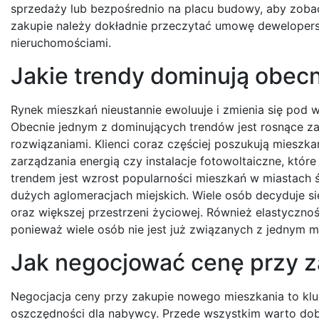
sprzedaży lub bezpośrednio na placu budowy, aby zobacz
zakupie należy dokładnie przeczytać umowę dewelopersk
nieruchomościami.
Jakie trendy dominują obec
Rynek mieszkań nieustannie ewoluuje i zmienia się po
Obecnie jednym z dominujących trendów jest rosnące z
rozwiązaniami. Klienci coraz częściej poszukują miesz
zarządzania energią czy instalacje fotowoltaiczne, któ
trendem jest wzrost popularności mieszkań w miastach śr
dużych aglomeracjach miejskich. Wiele osób decyduje si
oraz większej przestrzeni życiowej. Również elastycznoś
ponieważ wiele osób nie jest już związanych z jednym m
Jak negocjować cenę przy 
Negocjacja ceny przy zakupie nowego mieszkania to kl
oszczędności dla nabywcy. Przede wszystkim warto do