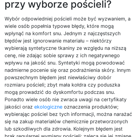
przy wyborze pościeli?
Wybór odpowiedniej pościeli może być wyzwaniem, a
wiele osób popełnia typowe błędy, które mogą
wpłynąć na komfort snu. Jednym z najczęstszych
błędów jest ignorowanie materiału – niektórzy
wybierają syntetyczne tkaniny ze względu na niższą
cenę, nie zdając sobie sprawy z ich negatywnego
wpływu na jakość snu. Syntetyki mogą powodować
nadmierne pocenie się oraz podrażnienia skóry. Innym
powszechnym błędem jest niewłaściwy dobór
rozmiaru pościeli; zbyt mała kołdra czy poduszka
mogą prowadzić do dyskomfortu podczas snu.
Ponadto wiele osób nie zwraca uwagi na certyfikaty
jakości oraz
ekologiczne
oznaczenia produktów;
wybierając pościel bez tych informacji, można narażać
się na zakup materiałów chemicznie przetworzonych
lub szkodliwych dla zdrowia. Kolejnym błędem jest
brak regularnej wymiany pościeli; zaleca się jej zmianę