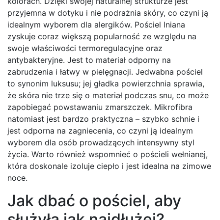
kolorach. Dzięki swojej naturalnej strukturze jest
przyjemna w dotyku i nie podrażnia skóry, co czyni ją
idealnym wyborem dla alergików. Pościel lniana
zyskuje coraz większą popularność ze względu na
swoje właściwości termoregulacyjne oraz
antybakteryjne. Jest to materiał odporny na
zabrudzenia i łatwy w pielęgnacji. Jedwabna pościel
to synonim luksusu; jej gładka powierzchnia sprawia,
że skóra nie trze się o materiał podczas snu, co może
zapobiegać powstawaniu zmarszczek. Mikrofibra
natomiast jest bardzo praktyczna – szybko schnie i
jest odporna na zagniecenia, co czyni ją idealnym
wyborem dla osób prowadzących intensywny styl
życia. Warto również wspomnieć o pościeli wełnianej,
która doskonale izoluje ciepło i jest idealna na zimowe
noce.
Jak dbać o pościel, aby
służyła jak najdłużej?