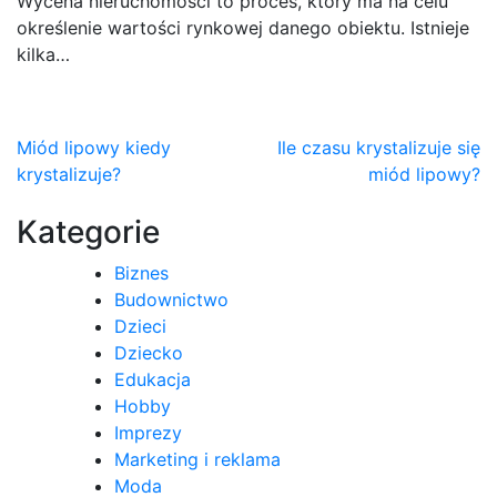
Wycena nieruchomości to proces, który ma na celu
określenie wartości rynkowej danego obiektu. Istnieje
kilka…
Nawigacja
Miód lipowy kiedy
Ile czasu krystalizuje się
krystalizuje?
miód lipowy?
wpisu
Kategorie
Biznes
Budownictwo
Dzieci
Dziecko
Edukacja
Hobby
Imprezy
Marketing i reklama
Moda