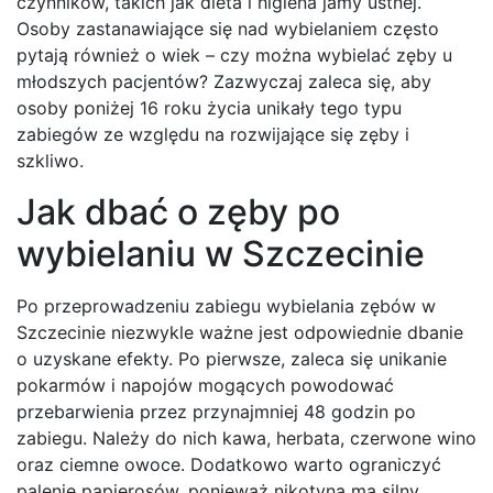
czynników, takich jak dieta i higiena jamy ustnej.
Osoby zastanawiające się nad wybielaniem często
pytają również o wiek – czy można wybielać zęby u
młodszych pacjentów? Zazwyczaj zaleca się, aby
osoby poniżej 16 roku życia unikały tego typu
zabiegów ze względu na rozwijające się zęby i
szkliwo.
Jak dbać o zęby po
wybielaniu w Szczecinie
Po przeprowadzeniu zabiegu wybielania zębów w
Szczecinie niezwykle ważne jest odpowiednie dbanie
o uzyskane efekty. Po pierwsze, zaleca się unikanie
pokarmów i napojów mogących powodować
przebarwienia przez przynajmniej 48 godzin po
zabiegu. Należy do nich kawa, herbata, czerwone wino
oraz ciemne owoce. Dodatkowo warto ograniczyć
palenie papierosów, ponieważ nikotyna ma silny