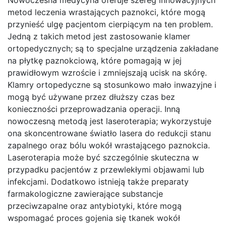
Nowoczesna medycyna oferuje szereg innowacyjnych
metod leczenia wrastających paznokci, które mogą
przynieść ulgę pacjentom cierpiącym na ten problem.
Jedną z takich metod jest zastosowanie klamer
ortopedycznych; są to specjalne urządzenia zakładane
na płytkę paznokciową, które pomagają w jej
prawidłowym wzroście i zmniejszają ucisk na skórę.
Klamry ortopedyczne są stosunkowo mało inwazyjne i
mogą być używane przez dłuższy czas bez
konieczności przeprowadzania operacji. Inną
nowoczesną metodą jest laseroterapia; wykorzystuje
ona skoncentrowane światło lasera do redukcji stanu
zapalnego oraz bólu wokół wrastającego paznokcia.
Laseroterapia może być szczególnie skuteczna w
przypadku pacjentów z przewlekłymi objawami lub
infekcjami. Dodatkowo istnieją także preparaty
farmakologiczne zawierające substancje
przeciwzapalne oraz antybiotyki, które mogą
wspomagać proces gojenia się tkanek wokół