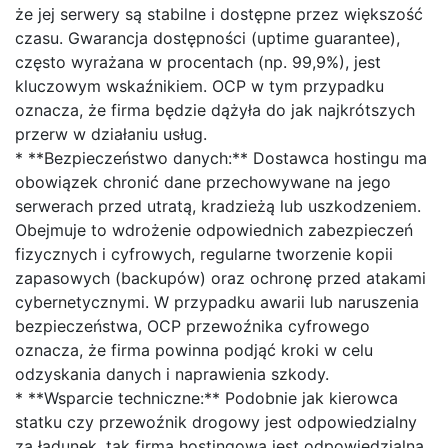
że jej serwery są stabilne i dostępne przez większość
czasu. Gwarancja dostępności (uptime guarantee),
często wyrażana w procentach (np. 99,9%), jest
kluczowym wskaźnikiem. OCP w tym przypadku
oznacza, że firma będzie dążyła do jak najkrótszych
przerw w działaniu usług.
* **Bezpieczeństwo danych:** Dostawca hostingu ma
obowiązek chronić dane przechowywane na jego
serwerach przed utratą, kradzieżą lub uszkodzeniem.
Obejmuje to wdrożenie odpowiednich zabezpieczeń
fizycznych i cyfrowych, regularne tworzenie kopii
zapasowych (backupów) oraz ochronę przed atakami
cybernetycznymi. W przypadku awarii lub naruszenia
bezpieczeństwa, OCP przewoźnika cyfrowego
oznacza, że firma powinna podjąć kroki w celu
odzyskania danych i naprawienia szkody.
* **Wsparcie techniczne:** Podobnie jak kierowca
statku czy przewoźnik drogowy jest odpowiedzialny
za ładunek, tak firma hostingowa jest odpowiedzialna