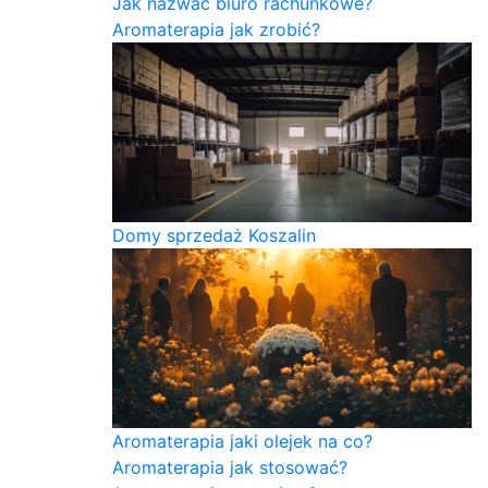
Jak nazwać biuro rachunkowe?
Aromaterapia jak zrobić?
Domy sprzedaż Koszalin
Aromaterapia jaki olejek na co?
Aromaterapia jak stosować?