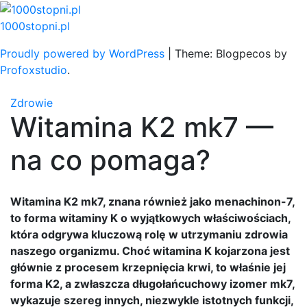
Skip
to
1000stopni.pl
content
Proudly powered by WordPress
|
Theme: Blogpecos by
Profoxstudio
.
Zdrowie
Witamina K2 mk7 —
na co pomaga?
Witamina K2 mk7, znana również jako menachinon-7,
to forma witaminy K o wyjątkowych właściwościach,
która odgrywa kluczową rolę w utrzymaniu zdrowia
naszego organizmu. Choć witamina K kojarzona jest
głównie z procesem krzepnięcia krwi, to właśnie jej
forma K2, a zwłaszcza długołańcuchowy izomer mk7,
wykazuje szereg innych, niezwykle istotnych funkcji,