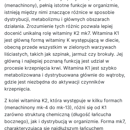
(menachinony), pełnią istotne funkcje w organizmie,
istnieją między nimi znaczące różnice w sposobie
dystrybucji, metabolizmu i głównych obszarach
działania. Zrozumienie tych różnic pozwala lepiej
docenić unikalną rolę witaminy K2 mk7. Witamina K1
jest główną formą witaminy K występującą w diecie,
obecną przede wszystkim w zielonych warzywach
liściastych, takich jak szpinak, jarmuż czy brokuły. Jej
główną i najlepiej poznaną funkcją jest udział w
procesie krzepnięcia krwi. Witamina K1 jest szybko
metabolizowana i dystrybuowana głównie do wątroby,
gdzie jest niezbędna do aktywacji czynników
krzepnięcia.
Z kolei witamina K2, która występuje w kilku formach
(menachinony mk-4 do mk-13), różni się od K1
zarówno strukturą chemiczną (długość łańcucha
bocznego), jak i dystrybucją w organizmie. Forma mk7,
charakteryzująca się najdłuższym łańcuchem