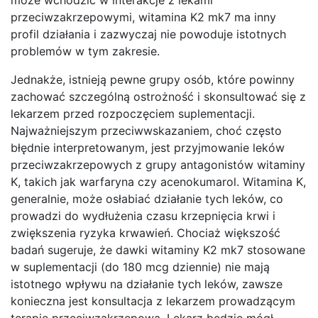
przeciwzakrzepowymi, witamina K2 mk7 ma inny
profil działania i zazwyczaj nie powoduje istotnych
problemów w tym zakresie.
Jednakże, istnieją pewne grupy osób, które powinny
zachować szczególną ostrożność i skonsultować się z
lekarzem przed rozpoczęciem suplementacji.
Najważniejszym przeciwwskazaniem, choć często
błędnie interpretowanym, jest przyjmowanie leków
przeciwzakrzepowych z grupy antagonistów witaminy
K, takich jak warfaryna czy acenokumarol. Witamina K,
generalnie, może osłabiać działanie tych leków, co
prowadzi do wydłużenia czasu krzepnięcia krwi i
zwiększenia ryzyka krwawień. Chociaż większość
badań sugeruje, że dawki witaminy K2 mk7 stosowane
w suplementacji (do 180 mcg dziennie) nie mają
istotnego wpływu na działanie tych leków, zawsze
konieczna jest konsultacja z lekarzem prowadzącym
terapię przeciwzakrzepową. Lekarz będzie mógł