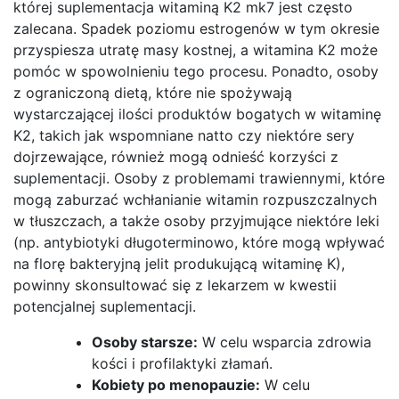
której suplementacja witaminą K2 mk7 jest często
zalecana. Spadek poziomu estrogenów w tym okresie
przyspiesza utratę masy kostnej, a witamina K2 może
pomóc w spowolnieniu tego procesu. Ponadto, osoby
z ograniczoną dietą, które nie spożywają
wystarczającej ilości produktów bogatych w witaminę
K2, takich jak wspomniane natto czy niektóre sery
dojrzewające, również mogą odnieść korzyści z
suplementacji. Osoby z problemami trawiennymi, które
mogą zaburzać wchłanianie witamin rozpuszczalnych
w tłuszczach, a także osoby przyjmujące niektóre leki
(np. antybiotyki długoterminowo, które mogą wpływać
na florę bakteryjną jelit produkującą witaminę K),
powinny skonsultować się z lekarzem w kwestii
potencjalnej suplementacji.
Osoby starsze:
W celu wsparcia zdrowia
kości i profilaktyki złamań.
Kobiety po menopauzie:
W celu