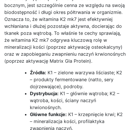
bocznym, jest szczególnie cenna ze względu na swoją
biodostępność i długi okres półtrwania w organizmie.
Oznacza to, że witamina K2 mk7 jest efektywniej
wchłaniana i dłużej pozostaje aktywna, docierając do
tkanek poza wątrobą. To właśnie te cechy sprawiają,
że witamina K2 mk7 odgrywa kluczową rolę w
mineralizacji kości (poprzez aktywację osteokalcyny)
oraz w zapobieganiu zwapnieniu naczyń krwionośnych
(poprzez aktywację Matrix Gla Protein).
Źródła:
K1 – zielone warzywa liściaste; K2
– produkty fermentowane (natto, sery
dojrzewające), podroby.
Dystrybucja:
K1 – głównie wątroba; K2 –
wątroba, kości, ściany naczyń
krwionośnych.
Główne funkcje:
K1 – krzepnięcie krwi; K2
– mineralizacja kości, profilaktyka
zwapnienia naczyń.