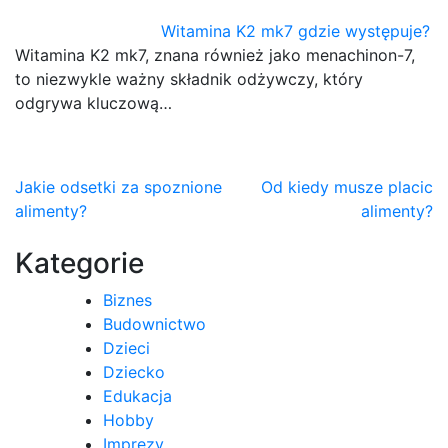
Witamina K2 mk7 gdzie występuje?
Witamina K2 mk7, znana również jako menachinon-7,
to niezwykle ważny składnik odżywczy, który
odgrywa kluczową…
Nawigacja
Jakie odsetki za spoznione
Od kiedy musze placic
alimenty?
alimenty?
wpisu
Kategorie
Biznes
Budownictwo
Dzieci
Dziecko
Edukacja
Hobby
Imprezy