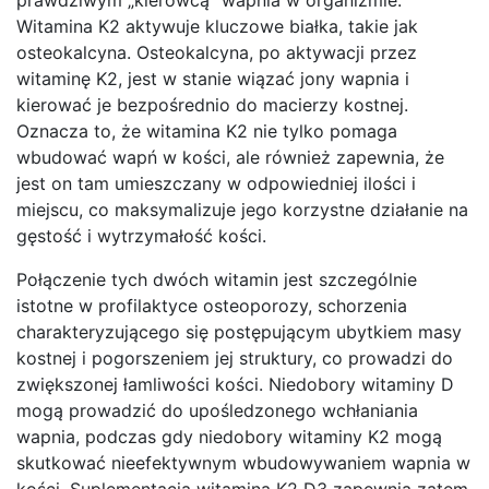
Witamina K2 aktywuje kluczowe białka, takie jak
osteokalcyna. Osteokalcyna, po aktywacji przez
witaminę K2, jest w stanie wiązać jony wapnia i
kierować je bezpośrednio do macierzy kostnej.
Oznacza to, że witamina K2 nie tylko pomaga
wbudować wapń w kości, ale również zapewnia, że
jest on tam umieszczany w odpowiedniej ilości i
miejscu, co maksymalizuje jego korzystne działanie na
gęstość i wytrzymałość kości.
Połączenie tych dwóch witamin jest szczególnie
istotne w profilaktyce osteoporozy, schorzenia
charakteryzującego się postępującym ubytkiem masy
kostnej i pogorszeniem jej struktury, co prowadzi do
zwiększonej łamliwości kości. Niedobory witaminy D
mogą prowadzić do upośledzonego wchłaniania
wapnia, podczas gdy niedobory witaminy K2 mogą
skutkować nieefektywnym wbudowywaniem wapnia w
kości. Suplementacja witaminą K2 D3 zapewnia zatem