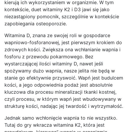
kierują ich wykorzystaniem w organizmie. W tym
kontekście, duet witaminy K2 i D3 jawi się jako
niezastąpiony pomocnik, szczególnie w kontekście
zapobiegania osteoporozie.
Witamina D, znana ze swojej roli w gospodarce
wapniowo-fosforanowej, jest pierwszym krokiem do
zdrowych kości. Zwiększa ona wchłanianie wapnia i
fosforu z przewodu pokarmowego. Bez
wystarczającej ilości witaminy D, nawet jeśli
spożywamy dużo wapnia, nasze jelita nie będą w
stanie go efektywnie przyswoić. Wapń jest budulcem
kości, a jego odpowiednia podaż jest absolutnie
kluczowa dla procesu mineralizacji tkanki kostnej,
czyli procesu, w którym wapń jest wbudowywany w
strukturę kości, nadając jej twardość i wytrzymałość.
Jednak samo wchłonięcie wapnia to nie wszystko.
Tutaj do gry wkracza witamina K2, która jest
prawdziwym „kierowcą” wapnia w organizmie.