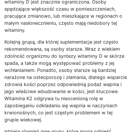
witaminy D jest znacznie ograniczona. Osoby
spędzające większość czasu w pomieszczeniach,
pracujące zmianowo, lub mieszkające w regionach o
małym nasłonecznieniu, często mają niedobory tej
witaminy.
Kolejną grupą, dla której suplementacja jest często
rekomendowana, są osoby starsze. Wraz z wiekiem
zdolność organizmu do syntezy witaminy D w skórze
spada, a także mogą występować problemy z jej
wchłanianiem. Ponadto, osoby starsze są bardziej
narażone na osteoporozę i złamania, dlatego wsparcie
zdrowia kości poprzez odpowiednią podaż wapnia i
jego właściwe wbudowanie w kości, jest kluczowe.
Witamina K2 odgrywa tu nieocenioną rolę w
zapobieganiu odkładaniu się wapnia w naczyniach
krwionośnych, co jest częstym problemem w tej
grupie wiekowej.
Istnieją również inne grupy, które mogą odnieść