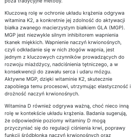
poza tradycyjne metody.
Kluczową rolę w ochronie układu krążenia odgrywa
witamina K2, a konkretnie jej zdolność do aktywacji
białka zwanego macierzystym białkiem GLA (MGP).
MGP jest niezwykle silnym inhibitorem wapnienia
tkanek miękkich. Wapnienie naczyń krwionośnych,
czyli odkładanie się w nich złogów wapnia, jest
jednym z kluczowych czynników prowadzących do
rozwoju miażdżycy, nadciśnienia tętniczego, a w
konsekwencji do zawału serca i udaru mózgu.
Aktywne MGP, dzięki witaminie K2, skutecznie
zapobiega temu procesowi, utrzymując elastyczność i
drożność naczyń krwionośnych.
Witamina D również odgrywa ważną, choć nieco inną
rolę w kontekście układu krążenia. Badania sugerują,
że odpowiednie poziomy witaminy D mogą
przyczyniać się do regulacji ciśnienia krwi, poprawy
funkcji śródbłonka naczyń krwionośnych oraz