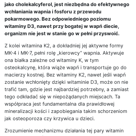
jako cholekalcyferol, jest niezbędna do efektywnego
wchłaniania wapnia i fosforu z przewodu
pokarmowego. Bez odpowiedniego poziomu
witaminy D3, nawet przy bogatej w wapń diecie,
organizm nie jest w stanie go w pełni przyswoić.
Z kolei witamina K2, a dokładniej jej aktywne formy
MK-4 i MK-7, pełni rolę „kierowcy” wapnia. Aktywuje
ona białka zależne od witaminy K, w tym
osteokalcynę, która wiąże wapń i transportuje go do
macierzy kostnej. Bez witaminy K2, nawet jeśli wapń
zostanie wchłonięty dzięki witaminie D3, może on nie
trafić tam, gdzie jest najbardziej potrzebny, a zamiast
tego odkładać się w niepożądanych miejscach. Ta
współpraca jest fundamentalna dla prawidłowej
mineralizacji kości i zapobiegania takim schorzeniom
jak osteoporoza czy krzywica u dzieci.
Zrozumienie mechanizmu działania tej pary witamin