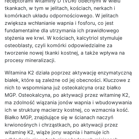
receptorami witaminy D (VDR) obecnymi w wielu
tkankach, w tym w jelitach, kościach, nerkach i
komórkach układu odpornościowego. W jelitach
zwiększa wchłanianie wapnia i fosforu, co jest
fundamentalne dla utrzymania ich prawidłowego
stężenia we krwi. W kościach, kalcytriol stymuluje
osteoblasty, czyli komórki odpowiedzialne za
tworzenie nowej tkanki kostnej, a także wpływa na
procesy mineralizacji.
Witamina K2 działa poprzez aktywację enzymatyczną
białek, które są zależne od jej obecności. Kluczowe z
nich to wspomniana już osteokalcyna oraz białko
MGP. Osteokalcyna, po aktywacji przez witaminę K2,
ma zdolność wiązania jonów wapnia i wbudowywania
ich w strukturę macierzy kostnej, co wzmacnia kość.
Białko MGP, znajdujące się w ścianach naczyń
krwionośnych i chrząstkach, po aktywacji przez
witaminę K2, wiąże jony wapnia i hamuje ich