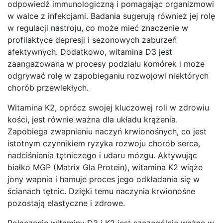
odpowiedź immunologiczną i pomagając organizmowi
w walce z infekcjami. Badania sugerują również jej rolę
w regulacji nastroju, co może mieć znaczenie w
profilaktyce depresji i sezonowych zaburzeń
afektywnych. Dodatkowo, witamina D3 jest
zaangażowana w procesy podziału komórek i może
odgrywać rolę w zapobieganiu rozwojowi niektórych
chorób przewlekłych.
Witamina K2, oprócz swojej kluczowej roli w zdrowiu
kości, jest równie ważna dla układu krążenia.
Zapobiega zwapnieniu naczyń krwionośnych, co jest
istotnym czynnikiem ryzyka rozwoju chorób serca,
nadciśnienia tętniczego i udaru mózgu. Aktywując
białko MGP (Matrix Gla Protein), witamina K2 wiąże
jony wapnia i hamuje proces jego odkładania się w
ścianach tętnic. Dzięki temu naczynia krwionośne
pozostają elastyczne i zdrowe.
Połączenie witaminy D3 i K2 jest szczególnie ważne w