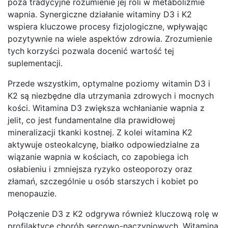
poza tradycyjne rozumienie jej roli w metabolizmie
wapnia. Synergiczne działanie witaminy D3 i K2
wspiera kluczowe procesy fizjologiczne, wpływając
pozytywnie na wiele aspektów zdrowia. Zrozumienie
tych korzyści pozwala docenić wartość tej
suplementacji.
Przede wszystkim, optymalne poziomy witamin D3 i
K2 są niezbędne dla utrzymania zdrowych i mocnych
kości. Witamina D3 zwiększa wchłanianie wapnia z
jelit, co jest fundamentalne dla prawidłowej
mineralizacji tkanki kostnej. Z kolei witamina K2
aktywuje osteokalcynę, białko odpowiedzialne za
wiązanie wapnia w kościach, co zapobiega ich
osłabieniu i zmniejsza ryzyko osteoporozy oraz
złamań, szczególnie u osób starszych i kobiet po
menopauzie.
Połączenie D3 z K2 odgrywa również kluczową rolę w
profilaktyce chorób sercowo-naczyniowych. Witamina