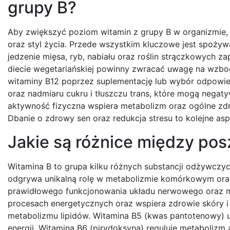
grupy B?
Aby zwiększyć poziom witamin z grupy B w organizmie, 
oraz styl życia. Przede wszystkim kluczowe jest spoży
jedzenie mięsa, ryb, nabiału oraz roślin strączkowych
diecie wegetariańskiej powinny zwracać uwagę na wzbo
witaminy B12 poprzez suplementację lub wybór odpowie
oraz nadmiaru cukru i tłuszczu trans, które mogą nega
aktywność fizyczna wspiera metabolizm oraz ogólne zdr
Dbanie o zdrowy sen oraz redukcja stresu to kolejne a
Jakie są różnice między po
Witamina B to grupa kilku różnych substancji odżywczych
odgrywa unikalną rolę w metabolizmie komórkowym oraz p
prawidłowego funkcjonowania układu nerwowego oraz me
procesach energetycznych oraz wspiera zdrowie skóry i
metabolizmu lipidów. Witamina B5 (kwas pantotenowy) u
energii. Witamina B6 (pirydoksyna) reguluje metaboliz