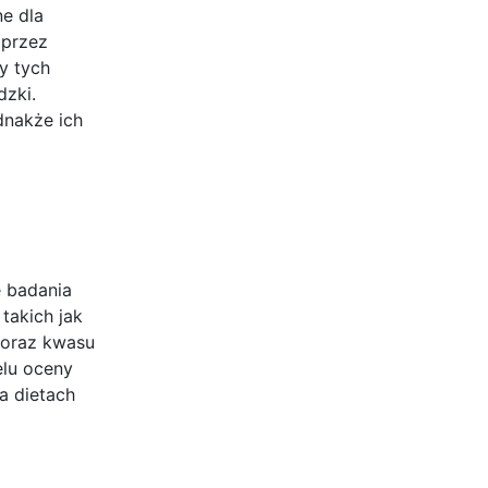
ne dla
oprzez
y tych
dzki.
dnakże ich
e badania
takich jak
 oraz kwasu
elu oceny
a dietach