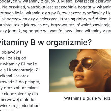
ogatych w witaminy z grupy B. Mięso, zwłaszcza czerwon
n. Na przykład, wątróbka jest szczególnie bogata w witami
totnych ilości witamin z grupy B, zwłaszcza ryboflawiny i 
 jak soczewica czy ciecierzyca, które są dobrym źródłem 
rniste, takie jak owies czy brązowy ryż, również zawierają
 czy jarmuż, są bogate w kwas foliowy i inne witaminy z gr
witaminy B w organizmie?
u objawów i
e i zależą od
ór witaminy B1 może
ią i koncentracją. Z
cikami ust oraz
rowadzić do pelagry,
ry oraz zaburzeniami
ie niebezpieczny dla
Witamina B gdzie w jedz
 nerwowej u płodu.
inek, a jej niedobór