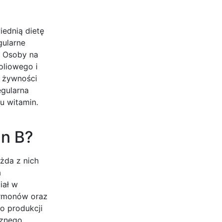
ednią dietę
gularne
. Osoby na
oliowego i
j żywności
egularna
u witamin.
in B?
żda z nich
a
iał w
ormonów oraz
o produkcji
cznego.