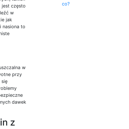
co?
 jest często
aleźć w
ie jak
i nasiona to
niste
uszczalna w
wotne przy
 się
roblemy
bezpieczne
canych dawek
in z