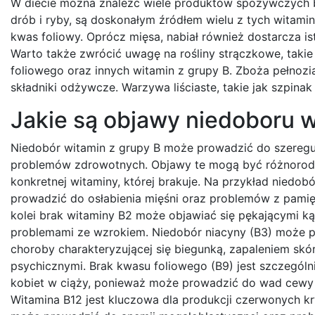
W diecie można znaleźć wiele produktów spożywczych b
drób i ryby, są doskonałym źródłem wielu z tych witami
kwas foliowy. Oprócz mięsa, nabiał również dostarcza is
Warto także zwrócić uwagę na rośliny strączkowe, takie
foliowego oraz innych witamin z grupy B. Zboża pełnozia
składniki odżywcze. Warzywa liściaste, takie jak szpinak
Jakie są objawy niedoboru 
Niedobór witamin z grupy B może prowadzić do szereg
problemów zdrowotnych. Objawy te mogą być różnorodn
konkretnej witaminy, której brakuje. Na przykład niedob
prowadzić do osłabienia mięśni oraz problemów z pamięc
kolei brak witaminy B2 może objawiać się pękającymi ką
problemami ze wzrokiem. Niedobór niacyny (B3) może p
choroby charakteryzującej się biegunką, zapaleniem skó
psychicznymi. Brak kwasu foliowego (B9) jest szczególn
kobiet w ciąży, ponieważ może prowadzić do wad cewy
Witamina B12 jest kluczowa dla produkcji czerwonych krw