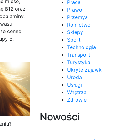
e mięso,
Praca
nę B12 oraz
Prawo
kobalaminy.
Przemysł
kwasu
Rolnictwo
 te cenne
Sklepy
upy B.
Sport
Technologia
Transport
Turystyka
Ukryte Zajawki
Uroda
Usługi
Wnętrza
Zdrowie
Nowości
eniu?