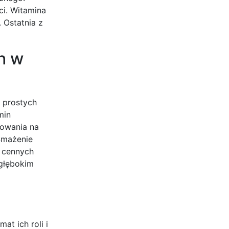
i. Witamina
 Ostatnia z
h w
 prostych
min
towania na
Smażenie
y cennych
głębokim
t ich roli i