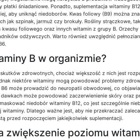
zy płatki śniadaniowe. Ponadto, suplementacja witaminy B12
kiej, aby uniknąć niedoborów. Kwas foliowy (B9) można zn
ch jak szpinak, jarmuż czy brokuły. Rośliny strączkowe, tak
 kwasu foliowego oraz innych witamin z grupy B. Orzechy 
ładników odżywczych. Warto również uwzględnić pełnoziar
B6.
taminy B w organizmie?
skutków zdrowotnych, chociaż większość z nich jest rozp
 jednak niektóre witaminy mogą powodować problemy zdro
y B6 może prowadzić do neuropatii obwodowej, co objawia
ch dawkach może powodować zaczerwienienie skóry oraz p
maskować niedobór witaminy B12, co jest szczególnie nie
ej witaminy. Dlatego ważne jest, aby nie przekraczać zale
stą przed rozpoczęciem jakiejkolwiek suplementacji.
na zwiększenie poziomu witam