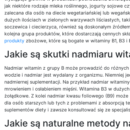
jak niektóre rodzaje mleka roślinnego, jogurty sojowe c
zalecana dla osób na diecie wegetariańskiej lub wegańs
dużych ilościach w zielonych warzywach liściastych, taki
soczewica i ciecierzyca, również są doskonałym źródłem
kolejna grupa produktów, które dostarczają cennych sk
produkty
zbożowe, które są bogate w witaminy B1, B3 i 
Jakie są skutki nadmiaru wi
Nadmiar witamin z grupy B może prowadzić do różnych 
wodzie i nadmiar jest wydalany z organizmu. Niemniej
nadmiernej suplementacji. Na przykład nadmiar witamin
mrowieniem i osłabieniem mięśni. Witamina B3 w duży
żołądkowe. Z kolei nadmiar kwasu foliowego (B9) może 
dla osób starszych lub tych z problemami z absorpcją t
suplementów diety i zawsze konsultować się ze specjali
Jakie są naturalne metody 