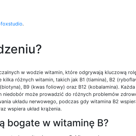
ofoxstudio
.
dzeniu?
zczalnych w wodzie witamin, które odgrywają kluczową rol
ilka różnych witamin, takich jak B1 (tiamina), B2 (rybofla
(biotyna), B9 (kwas foliowy) oraz B12 (kobalamina). Każda
a ich niedobór może prowadzić do różnych problemów zdrow
wania układu nerwowego, podczas gdy witamina B2 wspier
az wspiera układ krążenia.
ą bogate w witaminę B?