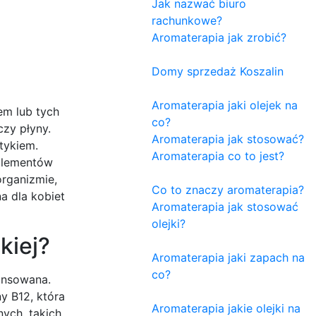
Jak nazwać biuro
rachunkowe?
Aromaterapia jak zrobić?
Domy sprzedaż Koszalin
Aromaterapia jaki olejek na
em lub tych
co?
czy płyny.
Aromaterapia jak stosować?
tykiem.
Aromaterapia co to jest?
plementów
organizmie,
Co to znaczy aromaterapia?
a dla kobiet
Aromaterapia jak stosować
olejki?
kiej?
Aromaterapia jaki zapach na
co?
ansowana.
y B12, która
Aromaterapia jakie olejki na
ych, takich