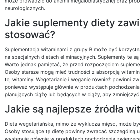
może prowadzić do anemii megaloblastycznej oraz pro
neurologicznych.
Jakie suplementy diety zawie
stosować?
Suplementacja witaminami z grupy B może być korzystn
na specjalnych dietach eliminacyjnych. Suplementy te są 
Warto jednak pamiętać, że przed rozpoczęciem suplemen
Osoby starsze mogą mieć trudności z absorpcją witam
tej witaminy. Wegetarianie i weganie również powinni z
ponieważ występuje głównie w produktach pochodzenia 
planujących ciążę lub będących w ciąży, aby zmniejszy
Jakie są najlepsze źródła wi
Dieta wegetariańska, mimo że wyklucza mięso, może być 
Osoby stosujące tę dietę powinny zwracać szczególną u
występuje głównie w produktach pochodzenia zwierzęc