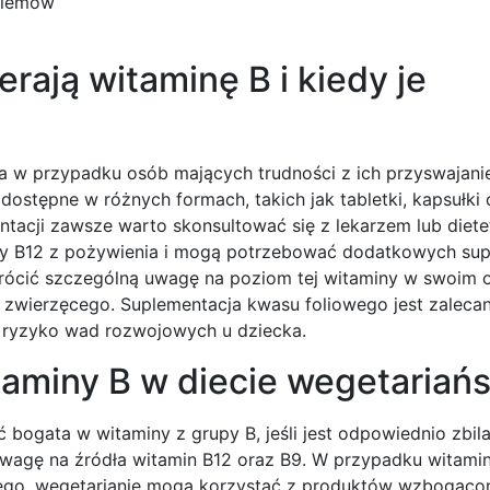
blemów
rają witaminę B i kiedy je
a w przypadku osób mających trudności z ich przyswajani
dostępne w różnych formach, takich jak tabletki, kapsułki 
tacji zawsze warto skonsultować się z lekarzem lub diete
iny B12 z pożywienia i mogą potrzebować dodatkowych su
wrócić szczególną uwagę na poziom tej witaminy w swoim 
zwierzęcego. Suplementacja kwasu foliowego jest zalecan
ć ryzyko wad rozwojowych u dziecka.
taminy B w diecie wegetariańs
bogata w witaminy z grupy B, jeśli jest odpowiednio zbil
wagę na źródła witamin B12 oraz B9. W przypadku witamin
ego, wegetarianie mogą korzystać z produktów wzbogacon