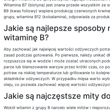
Witamina B7 (biotyna) jest znana przede wszystkim ze
B9 (kwas foliowy) wspiera produkcję czerwonych krwin
grupy, witamina B12 (kobalamina), odpowiada za produ
Jakie są najlepsze sposoby
witaminę B?
Aby zachować jak najwięcej wartości odżywczych potra
zasad podczas gotowania. Po pierwsze, należy unikać 
rozpuszcza się w wodzie i może zostać utraconych pod
parze lub blanszowanie warzyw przez krótki czas, co 
potraw na niskiej temperaturze lub grillowanie to kole
składników odżywczych. W przypadku mięsa warto wybie
oleju, co pozwala zachować więcej wartości odżywczych
Jakie są najczęstsze mity d
Wokół witamin z grupy B narosło wiele mitów i nieporoz