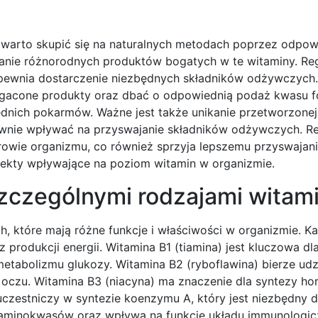
warto skupić się na naturalnych metodach poprzez odpowi
wanie różnorodnych produktów bogatych w te witaminy. Re
 zapewnia dostarczenie niezbędnych składników odżywczych
gacone produkty oraz dbać o odpowiednią podaż kwasu f
dnich pokarmów. Ważne jest także unikanie przetworzone
tywnie wpływać na przyswajanie składników odżywczych. R
owie organizmu, co również sprzyja lepszemu przyswajani
spekty wpływające na poziom witamin w organizmie.
szczególnymi rodzajami witam
, które mają różne funkcje i właściwości w organizmie. Ka
rodukcji energii. Witamina B1 (tiamina) jest kluczowa dl
tabolizmu glukozy. Witamina B2 (ryboflawina) bierze udz
 oczu. Witamina B3 (niacyna) ma znaczenie dla syntezy h
czestniczy w syntezie koenzymu A, który jest niezbędny d
m aminokwasów oraz wpływa na funkcje układu immunologi