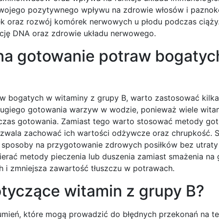
 swojego pozytywnego wpływu na zdrowie włosów i paznokc
ek oraz rozwój komórek nerwowych u płodu podczas ciąży.
kcję DNA oraz zdrowie układu nerwowego.
 na gotowanie potraw bogatyc
w bogatych w witaminy z grupy B, warto zastosować kilka
długiego gotowania warzyw w wodzie, ponieważ wiele wita
czas gotowania. Zamiast tego warto stosować metody go
pozwala zachować ich wartości odżywcze oraz chrupkość. 
jne sposoby na przygotowanie zdrowych posiłków bez utrat
rać metody pieczenia lub duszenia zamiast smażenia na 
 i zmniejsza zawartość tłuszczu w potrawach.
otyczące witamin z grupy B?
umień, które mogą prowadzić do błędnych przekonań na tema