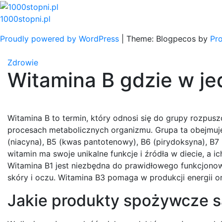
Skip
to
1000stopni.pl
content
Proudly powered by WordPress
|
Theme: Blogpecos by
Pr
Zdrowie
Witamina B gdzie w je
Witamina B to termin, który odnosi się do grupy rozpus
procesach metabolicznych organizmu. Grupa ta obejmuje k
(niacyna), B5 (kwas pantotenowy), B6 (pirydoksyna), B7 
witamin ma swoje unikalne funkcje i źródła w diecie, 
Witamina B1 jest niezbędna do prawidłowego funkcjono
skóry i oczu. Witamina B3 pomaga w produkcji energii or
Jakie produkty spożywcze s