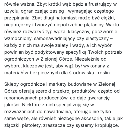
równie ważna. Zbyt krótki wąż będzie frustrujący w
użyciu, ograniczając zasięg i wymagając częstego
przepinania. Zbyt długi natomiast może być ciężki,
nieporęczny i tworzyć niepotrzebne plątaniny. Warto
również rozważyć typ węża: klasyczny, poczwórnie
wzmocniony, samonawadniający czy elastyczny –
każdy z nich ma swoje zalety i wady, a ich wybór
powinien być podyktowany specyfiką Twoich potrzeb
ogrodniczych w Zielonej Górze. Niezależnie od
wyboru, kluczowe jest, aby wąż był wykonany z
materiałów bezpiecznych dla środowiska i roślin.
Sklepy ogrodnicze i markety budowlane w Zielonej
Górze oferują szeroki przekrój produktów, często od
renomowanych producentów, co daje gwarancję
jakości. Niektóre z nich specjalizują się w
rozwiązaniach do nawadniania, oferując nie tylko
same węże, ale również niezbędne akcesoria, takie jak
złączki, pistolety, zraszacze czy systemy kroplujące.