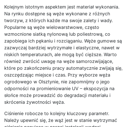
Kolejnym istotnym aspektem jest materiał wykonania.
Na rynku dostępne są węże wykonane z różnych
tworzyw, z których każde ma swoje zalety i wady.
Popularne są węże wielowarstwowe, często
wzmocnione siatką nylonową lub poliestrową, co
zapobiega ich pękaniu i rozciąganiu. Węże gumowe są
zazwyczaj bardziej wytrzymałe i elastyczne, nawet w
niskich temperaturach, ale mogą być cięższe. Warto
również zwrócić uwagę na węże samorozwijające,
które po zakończeniu pracy automatycznie zwijają się,
oszczędzając miejsce i czas. Przy wyborze węża
ogrodowego w Olsztynie, nie zapomnijmy o jego
odporności na promieniowanie UV – ekspozycja na
słońce może prowadzić do degradacji materiału i
skrócenia żywotności węża.
Ciśnienie robocze to kolejny kluczowy parametr.
Należy upewnić się, że wąż jest w stanie wytrzymać
ciśnienie panujące w naszej instalacji wodnej.