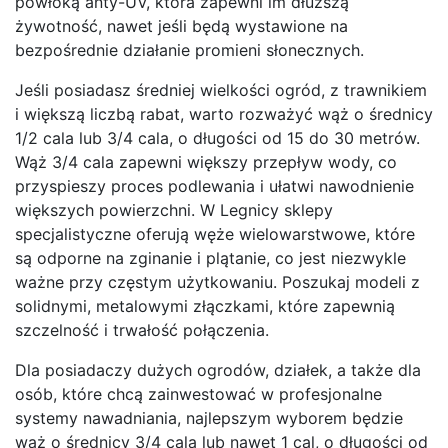
powłoką anty-UV, która zapewni im dłuższą
żywotność, nawet jeśli będą wystawione na
bezpośrednie działanie promieni słonecznych.
Jeśli posiadasz średniej wielkości ogród, z trawnikiem
i większą liczbą rabat, warto rozważyć wąż o średnicy
1/2 cala lub 3/4 cala, o długości od 15 do 30 metrów.
Wąż 3/4 cala zapewni większy przepływ wody, co
przyspieszy proces podlewania i ułatwi nawodnienie
większych powierzchni. W Legnicy sklepy
specjalistyczne oferują węże wielowarstwowe, które
są odporne na zginanie i plątanie, co jest niezwykle
ważne przy częstym użytkowaniu. Poszukaj modeli z
solidnymi, metalowymi złączkami, które zapewnią
szczelność i trwałość połączenia.
Dla posiadaczy dużych ogrodów, działek, a także dla
osób, które chcą zainwestować w profesjonalne
systemy nawadniania, najlepszym wyborem będzie
wąż o średnicy 3/4 cala lub nawet 1 cal, o długości od