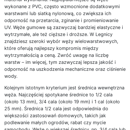
wykonane z PVC, często wzmocnione dodatkowymi
warstwami lub siatką nylonową, co zwiększa ich
odporność na przetarcia, zginanie i promieniowanie
UV. Węże gumowe są zazwyczaj bardziej elastyczne i
wytrzymałe, ale też cięższe i droższe. W Legnicy
znajdziesz szeroki wybór węży wielowarstwowych,
które oferują najlepszy kompromis między
wytrzymałością a ceną. Zwróć uwagę na liczbę
warstw – im więcej, tym zazwyczaj lepsza jakość i
odporność na uszkodzenia mechaniczne oraz ciśnienie
wody.
Kolejnym istotnym kryterium jest średnica wewnętrzna
węża. Najczęściej spotykane średnice to 1/2 cala
(około 13 mm), 3/4 cala (około 19 mm) i 1 cal (około
25 mm). Średnica 1/2 cala jest odpowiednia do
większości zastosowań domowych, takich jak
podlewanie małych ogrodów, rabat czy mycie
samochodu. Węże o większej średnicy, np. 3/4 cala lub