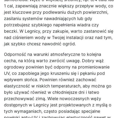
1 cal, zapewniają znacznie większy przepływ wody, co
jest kluczowe przy podlewaniu dużych powierzchni,
zasilaniu systemów nawadniających lub gdy
potrzebujesz szybkiego napełnienia wiadra czy
beczki. W Legnicy, przy zakupie, warto zastanowić się
nad ciśnieniem wody w Twojej instalacji oraz nad tym,
jak szybko chcesz nawodnić ogród.
Odporność na warunki atmosferyczne to kolejna
cecha, na którą warto zwrócić uwagę. Dobry wąż
ogrodowy powinien być odporny na promieniowanie
UV, co zapobiega jego kruszeniu się i pękaniu pod
wpływem słońca. Powinien również zachować
elastyczność w niskich temperaturach, aby można go
było używać również w chłodniejsze dni i łatwo
przechowywać zimą. Wiele nowoczesnych węży
dostępnych w Legnicy jest projektowanych z myślą o
tych wymaganiach, często posiadając specjalne
powłoki anty-UV i zachowując elastyczność nawet w