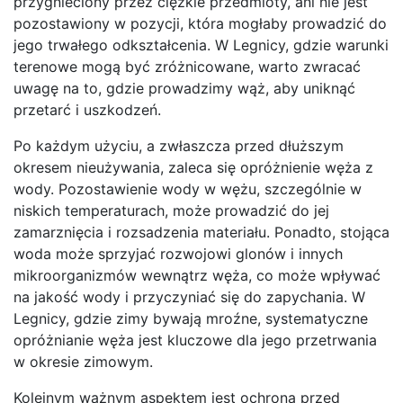
przygnieciony przez ciężkie przedmioty, ani nie jest
pozostawiony w pozycji, która mogłaby prowadzić do
jego trwałego odkształcenia. W Legnicy, gdzie warunki
terenowe mogą być zróżnicowane, warto zwracać
uwagę na to, gdzie prowadzimy wąż, aby uniknąć
przetarć i uszkodzeń.
Po każdym użyciu, a zwłaszcza przed dłuższym
okresem nieużywania, zaleca się opróżnienie węża z
wody. Pozostawienie wody w wężu, szczególnie w
niskich temperaturach, może prowadzić do jej
zamarznięcia i rozsadzenia materiału. Ponadto, stojąca
woda może sprzyjać rozwojowi glonów i innych
mikroorganizmów wewnątrz węża, co może wpływać
na jakość wody i przyczyniać się do zapychania. W
Legnicy, gdzie zimy bywają mroźne, systematyczne
opróżnianie węża jest kluczowe dla jego przetrwania
w okresie zimowym.
Kolejnym ważnym aspektem jest ochrona przed