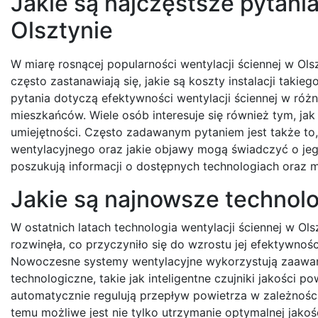
Jakie są najczęstsze pytani
Olsztynie
W miarę rosnącej popularności wentylacji ściennej w Ol
często zastanawiają się, jakie są koszty instalacji takie
pytania dotyczą efektywności wentylacji ściennej w ró
mieszkańców. Wiele osób interesuje się również tym, jak
umiejętności. Często zadawanym pytaniem jest także to
wentylacyjnego oraz jakie objawy mogą świadczyć o jeg
poszukują informacji o dostępnych technologiach oraz 
Jakie są najnowsze technolo
W ostatnich latach technologia wentylacji ściennej w Ols
rozwinęła, co przyczyniło się do wzrostu jej efektywności
Nowoczesne systemy wentylacyjne wykorzystują zaawa
technologiczne, takie jak inteligentne czujniki jakości po
automatycznie regulują przepływ powietrza w zależności
temu możliwe jest nie tylko utrzymanie optymalnej jakoś