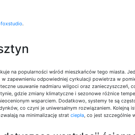
ofoxstudio
.
sztyn
yskuje na popularności wśród mieszkańców tego miasta. Je
ć w zapewnieniu odpowiedniej cyrkulacji powietrza w pomi
kuteczne usuwanie nadmiaru wilgoci oraz zanieczyszczeń, c
tynie, gdzie zmiany klimatyczne i sezonowe różnice temp
ę nieocenionym wsparciem. Dodatkowo, systemy te są częst
ków, co czyni je uniwersalnym rozwiązaniem. Kolejną ist
zwalają na minimalizację strat
ciepła
, co jest szczególnie