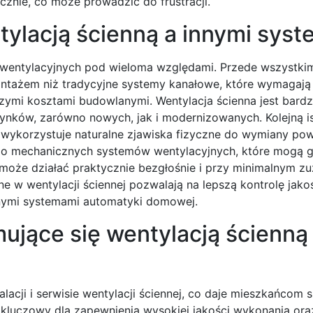
nie, co może prowadzić do frustracji.
tylacją ścienną a innymi sys
w wentylacyjnych pod wieloma względami. Przede wszystki
montażem niż tradycyjne systemy kanałowe, które wymagają
szymi kosztami budowlanymi. Wentylacja ścienna jest bardz
ynków, zarówno nowych, jak i modernizowanych. Kolejną i
o wykorzystuje naturalne zjawiska fizyczne do wymiany pow
ie do mechanicznych systemów wentylacyjnych, które mogą
 może działać praktycznie bezgłośnie i przy minimalnym zu
w wentylacji ściennej pozwalają na lepszą kontrolę jako
nnymi systemami automatyki domowej.
mujące się wentylacją ścienną
talacji i serwisie wentylacji ściennej, co daje mieszkańcom 
kluczowy dla zapewnienia wysokiej jakości wykonania oraz