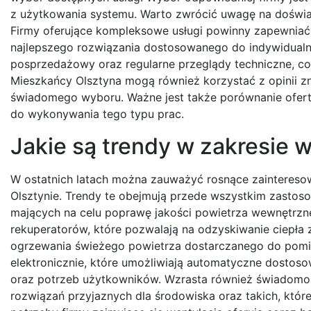
z użytkowania systemu. Warto zwrócić uwagę na doświa
Firmy oferujące kompleksowe usługi powinny zapewniać n
najlepszego rozwiązania dostosowanego do indywidualnyc
posprzedażowy oraz regularne przeglądy techniczne, co 
Mieszkańcy Olsztyna mogą również korzystać z opinii z
świadomego wyboru. Ważne jest także porównanie ofert 
do wykonywania tego typu prac.
Jakie są trendy w zakresie w
W ostatnich latach można zauważyć rosnące zaintereso
Olsztynie. Trendy te obejmują przede wszystkim zastos
mających na celu poprawę jakości powietrza wewnętrzne
rekuperatorów, które pozwalają na odzyskiwanie ciepł
ogrzewania świeżego powietrza dostarczanego do pom
elektronicznie, które umożliwiają automatyczne dosto
oraz potrzeb użytkowników. Wzrasta również świadomoś
rozwiązań przyjaznych dla środowiska oraz takich, które