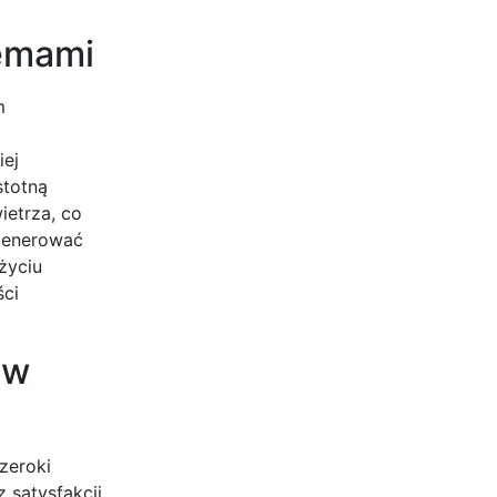
temami
m
iej
stotną
ietrza, co
 generować
życiu
ści
 w
szeroki
 satysfakcji