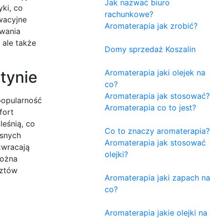
Jak nazwać biuro
ki, co
rachunkowe?
wacyjne
Aromaterapia jak zrobić?
ewania
 ale także
Domy sprzedaż Koszalin
tynie
Aromaterapia jaki olejek na
co?
Aromaterapia jak stosować?
popularność
Aromaterapia co to jest?
fort
eśnią, co
Co to znaczy aromaterapia?
esnych
Aromaterapia jak stosować
zwracają
olejki?
można
sztów
Aromaterapia jaki zapach na
co?
Aromaterapia jakie olejki na