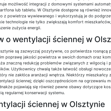
ruje możliwość integracji z domowymi systemami automaty
rtfona lub tabletu. W Olsztynie dostępne są również inno
epło z powietrza wywiewanego i wykorzystują je do podgrz
e technologie nie tylko zwiększają komfort mieszkańców,
zenie zużycia energii.
 o wentylacji ściennej w Olsz
lsztynie są zazwyczaj pozytywne, co potwierdza rosnącą 
kim poprawę jakości powietrza w swoich domach oraz kom
ża znaczną redukcję problemów związanych z wilgocią i pl
ków. Użytkownicy chwalą także łatwość obsługi nowocz
óry nie zakłóca aranżacji wnętrza. Niektórzy mieszkańcy 
ntylacji ściennej; dzięki oszczędnościom na ogrzewaniu 
ednakże pojawiają się również pewne obawy dotyczące ko
ą regularnej konserwacji systemu.
ntylacji ściennej w Olsztynie