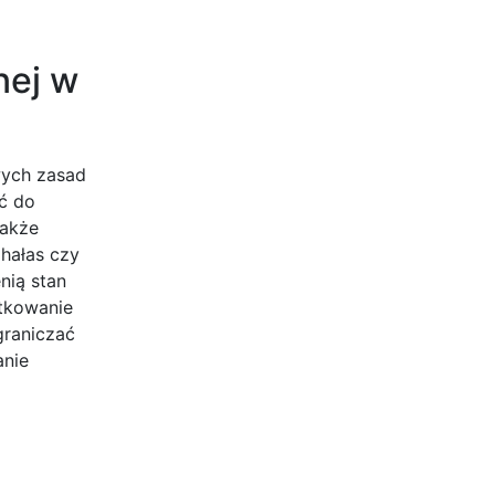
nej w
wych zasad
ić do
także
hałas czy
nią stan
ytkowanie
graniczać
anie