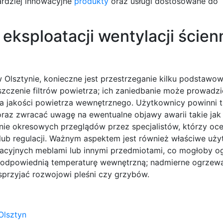
ardziej innowacyjne
produkty
oraz usługi dostosowane do
eksploatacji wentylacji ścien
w Olsztynie, konieczne jest przestrzeganie kilku podstawo
szczenie filtrów powietrza; ich zaniedbanie może prowadz
ia jakości powietrza wewnętrznego. Użytkownicy powinni 
raz zwracać uwagę na ewentualne objawy awarii takie jak 
e okresowych przeglądów przez specjalistów, którzy oce
ub regulacji. Ważnym aspektem jest również właściwe uż
acyjnych meblami lub innymi przedmiotami, co mogłoby o
 odpowiednią temperaturę wewnętrzną; nadmierne ogrzew
przyjać rozwojowi pleśni czy grzybów.
Olsztyn