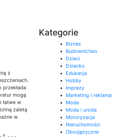
Kategorie
Biznes
Budownictwo
Dzieci
Dziecko
dną z
Edukacja
eszczeniach.
Hobby
o przekłada
Imprezy
eratur mogą
Marketing i reklama
o łatwe w
Moda
otną zaletą
Moda i uroda
 ważne w
Motoryzacja
Nieruchomości
Obcojęzyczne