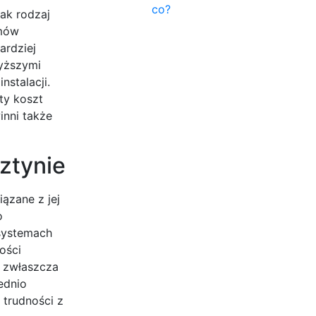
co?
jak rodzaj
emów
ardziej
wyższymi
stalacji.
ty koszt
inni także
ztynie
ązane z jej
o
 systemach
ości
, zwłaszcza
ednio
trudności z