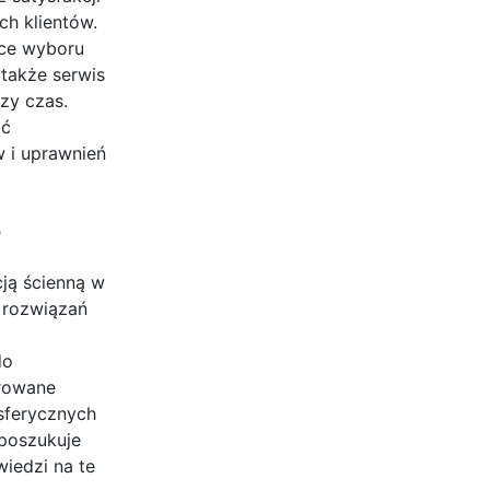
h klientów.
ce wyboru
także serwis
zy czas.
ać
 i uprawnień
e
ją ścienną w
 rozwiązań
do
rowane
sferycznych
poszukuje
wiedzi na te