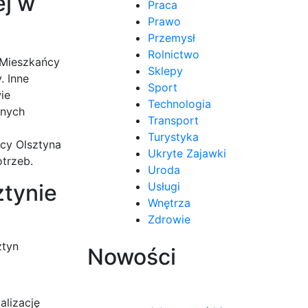
ej w
Praca
Prawo
Przemysł
Rolnictwo
 Mieszkańcy
Sklepy
. Inne
Sport
ie
Technologia
znych
Transport
Turystyka
ńcy Olsztyna
Ukryte Zajawki
trzeb.
Uroda
ztynie
Usługi
Wnętrza
Zdrowie
ztyn
Nowości
alizację