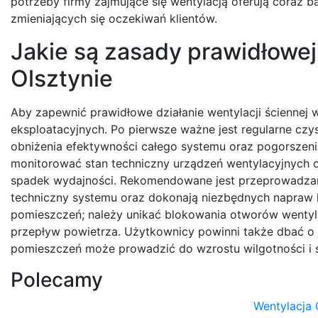
potrzeby firmy zajmujące się wentylacją oferują coraz b
zmieniających się oczekiwań klientów.
Jakie są zasady prawidłowej 
Olsztynie
Aby zapewnić prawidłowe działanie wentylacji ściennej 
eksploatacyjnych. Po pierwsze ważne jest regularne czy
obniżenia efektywności całego systemu oraz pogorszen
monitorować stan techniczny urządzeń wentylacyjnych o
spadek wydajności. Rekomendowane jest przeprowadzani
techniczny systemu oraz dokonają niezbędnych napraw l
pomieszczeń; należy unikać blokowania otworów wentyl
przepływ powietrza. Użytkownicy powinni także dbać o
pomieszczeń może prowadzić do wzrostu wilgotności i s
Polecamy
Wentylacja 