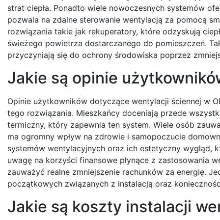
strat ciepła. Ponadto wiele nowoczesnych systemów ofe
pozwala na zdalne sterowanie wentylacją za pomocą sma
rozwiązania takie jak rekuperatory, które odzyskują ci
świeżego powietrza dostarczanego do pomieszczeń. Taki
przyczyniają się do ochrony środowiska poprzez zmniejs
Jakie są opinie użytkowników
Opinie użytkowników dotyczące wentylacji ściennej w O
tego rozwiązania. Mieszkańcy doceniają przede wszyst
termiczny, który zapewnia ten system. Wiele osób zauwa
ma ogromny wpływ na zdrowie i samopoczucie domowni
systemów wentylacyjnych oraz ich estetyczny wygląd, kt
uwagę na korzyści finansowe płynące z zastosowania we
zauważyć realne zmniejszenie rachunków za energię. J
początkowych związanych z instalacją oraz konieczności
Jakie są koszty instalacji we