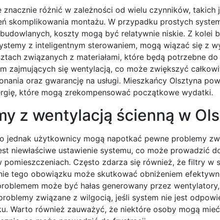
ię znacznie różnić w zależności od wielu czynników, takich 
ień skomplikowania montażu. W przypadku prostych syst
budowlanych, koszty mogą być relatywnie niskie. Z kolei b
systemy z inteligentnym sterowaniem, mogą wiązać się z 
ach związanych z materiałami, które będą potrzebne do in
irm zajmujących się wentylacją, co może zwiększyć całkowi
konania oraz gwarancję na usługi. Mieszkańcy Olsztyna pow
nergię, które mogą zrekompensować początkowe wydatki.
my z wentylacją ścienną w Ols
, to jednak użytkownicy mogą napotkać pewne problemy zwi
st niewłaściwe ustawienie systemu, co może prowadzić d
w pomieszczeniach. Często zdarza się również, że filtry w
anie tego obowiązku może skutkować obniżeniem efektywn
 problemem może być hałas generowany przez wentylatory
roblemy związane z wilgocią, jeśli system nie jest odpowi
 Warto również zauważyć, że niektóre osoby mogą mieć 