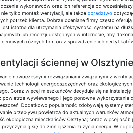
dczenie wykonawców oraz ich referencje od wcześniejszyc
ie tylko montaż wentylacji, ale także
doradztwo
dotyczą
h potrzeb klienta. Dobrze oceniane firmy często oferują 
jest istotne dla utrzymania efektywności systemu na dłużs
najomych lub recenzji dostępnych w internecie, aby dokon
cenowych różnych firm oraz sprawdzenie ich certyfikatów
entylacji ściennej w Olsztyni
wanie nowoczesnymi rozwiązaniami związanymi z wentylac
owanie technologii energooszczędnych oraz ekologicznych
go. Coraz więcej mieszkańców decyduje się na instalację
a z powietrza wywiewanego i jego ponowne wykorzystanie 
ieszczeń. Dodatkowo popularność zdobywają systemy ste
sowanie przepływu powietrza do aktualnych warunków atmo
ć ekologiczna mieszkańców Olsztyna; coraz więcej osób 
 przyczyniają się do zmniejszenia zużycia energii. W odpo