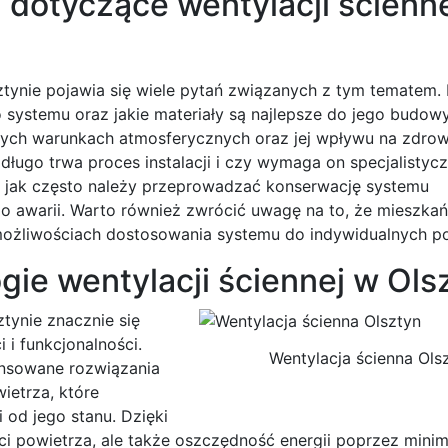
a dotyczące wentylacji ścienn
sztynie pojawia się wiele pytań związanych z tym tematem.
go systemu oraz jakie materiały są najlepsze do jego budowy
żnych warunkach atmosferycznych oraz jej wpływu na zdrow
 długo trwa proces instalacji i czy wymaga on specjalistyc
, jak często należy przeprowadzać konserwację systemu
o awarii. Warto również zwrócić uwagę na to, że mieszka
możliwościach dostosowania systemu do indywidualnych po
gie wentylacji ściennej w Ols
ztynie znacznie się
 i funkcjonalności.
Wentylacja ścienna Ols
nsowane rozwiązania
wietrza, które
 od jego stanu. Dzięki
ci powietrza, ale także oszczędność energii poprzez minim