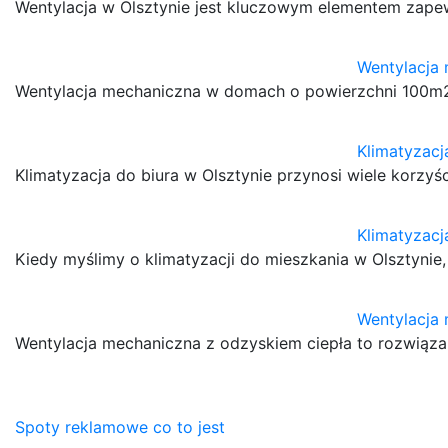
Wentylacja w Olsztynie jest kluczowym elementem zape
Wentylacja
Wentylacja mechaniczna w domach o powierzchni 100m2, t
Klimatyzacj
Klimatyzacja do biura w Olsztynie przynosi wiele korzy
Klimatyzacj
Kiedy myślimy o klimatyzacji do mieszkania w Olsztyn
Wentylacja 
Wentylacja mechaniczna z odzyskiem ciepła to rozwiązan
Nawigacja
Spoty reklamowe co to jest