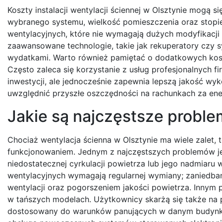
Koszty instalacji wentylacji ściennej w Olsztynie mogą s
wybranego systemu, wielkość pomieszczenia oraz stop
wentylacyjnych, które nie wymagają dużych modyfikacji 
zaawansowane technologie, takie jak rekuperatory czy 
wydatkami. Warto również pamiętać o dodatkowych koszt
Często zaleca się korzystanie z usług profesjonalnych f
inwestycji, ale jednocześnie zapewnia lepszą jakość wy
uwzględnić przyszłe oszczędności na rachunkach za e
Jakie są najczęstsze proble
Chociaż wentylacja ścienna w Olsztynie ma wiele zalet
funkcjonowaniem. Jednym z najczęstszych problemów je
niedostatecznej cyrkulacji powietrza lub jego nadmiaru 
wentylacyjnych wymagają regularnej wymiany; zaniedb
wentylacji oraz pogorszeniem jakości powietrza. Innym
w tańszych modelach. Użytkownicy skarżą się także na p
dostosowany do warunków panujących w danym budynku.