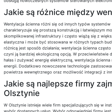
obsługą nowoczesnych systemów sterowanych elektronicz
Jakie są różnice między wen
Wentylacja ścienna różni się od innych typów systemó
charakteryzuje się prostszą konstrukcją i łatwiejszym 
skomplikowanej infrastruktury i często wiążą się z więk
elastyczna i może być stosowana w różnych typach bud
różnicą jest sposób działania; wentylacja ścienna częst
czyni ją bardziej ekologiczną opcją. W przeciwieństw
hałas i zużywać energię elektryczną, wentylacja ścienna
energii. Dodatkowo nowoczesne technologie zastosowane 
powietrza wewnętrznego oraz możliwość integracji z i
Jakie są najlepsze firmy zaj
Olsztynie
W Olsztynie istnieje wiele firm specjalizujących się w ins
wybór dostępnych usług. Wybór odpowiedniej firmy jest 