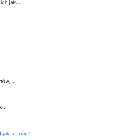
ich jak…
emów,…
 w…
d jak pomóc?