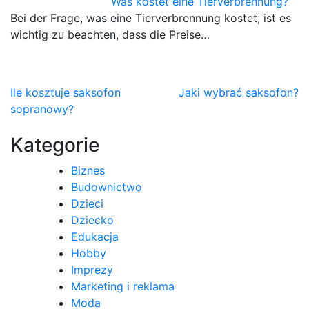
Was kostet eine Tierverbrennung?
Bei der Frage, was eine Tierverbrennung kostet, ist es
wichtig zu beachten, dass die Preise…
Nawigacja
Ile kosztuje saksofon
Jaki wybrać saksofon?
sopranowy?
wpisu
Kategorie
Biznes
Budownictwo
Dzieci
Dziecko
Edukacja
Hobby
Imprezy
Marketing i reklama
Moda